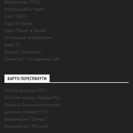
Медіаресурс УГКЦ
Католицький оглядач
Сайт CREDO
Радіо Ватикану
Радіо "Марія" в Україні
Католицьке телебачення
Живе ТБ
Журнал "Патріярхат"
ДивенСвіт — молодіжний сайт
ВАРТО ПЕРЕГЛЯНУТИ
Релігійний ресурс РІСУ
Костели і каплиці України РКЦ
Київська Трьохсвятительська
духовна семінарія УГКЦ
Видавництво "Свічадо"
Видавництво "Місіонер"