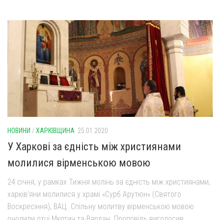
Оголошення
Трансляції
НОВИНИ
/
ХАРКІВЩИНА
25.01.2020
У Харкові за єдність між християнами
молилися вірменською мовою
24 січня, у рамках Тижня молінь за єдність між християнами,
харків’яни молилися у храмі «Сурб Арутюн» (Святого
Воскресіння), ВАЦ. Спільну молитву вірменською мовою
очолили отці Мкртич та Вардан. Проповідь виголосив...