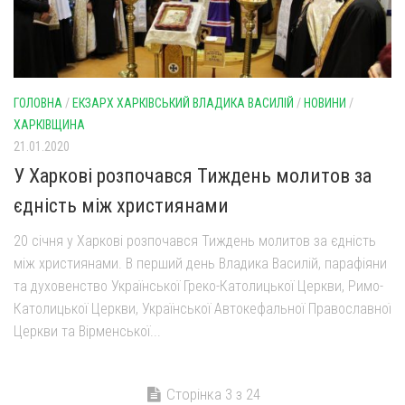
ГОЛОВНА
/
ЕКЗАРХ ХАРКІВСЬКИЙ ВЛАДИКА ВАСИЛІЙ
/
НОВИНИ
/
ХАРКІВЩИНА
21.01.2020
У Харкові розпочався Тиждень молитов за
єдність між християнами
20 січня у Харкові розпочався Тиждень молитов за єдність
між християнами. В перший день Владика Василій, парафіяни
та духовенство Української Греко-Католицької Церкви, Римо-
Католицької Церкви, Української Автокефальної Православної
Церкви та Вірменської...
Сторінка 3 з 24