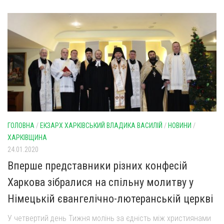
ГОЛОВНА
/
ЕКЗАРХ ХАРКІВСЬКИЙ ВЛАДИКА ВАСИЛІЙ
/
НОВИНИ
/
ХАРКІВЩИНА
24.01.2020
Вперше представники різних конфесій
Харкова зібралися на спільну молитву у
Німецькій євангелічно-лютеранській церкві
У четвертий день Тижня молінь за єдність між християнами