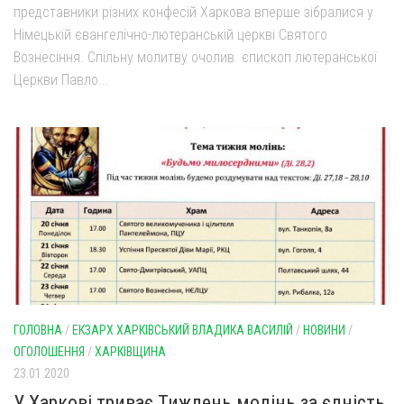
представники різних конфесій Харкова вперше зібралися у
Німецькій євангелічно-лютеранській церкві Святого
Вознесіння. Спільну молитву очолив єпископ лютеранської
Церкви Павло...
ГОЛОВНА
/
ЕКЗАРХ ХАРКІВСЬКИЙ ВЛАДИКА ВАСИЛІЙ
/
НОВИНИ
/
ОГОЛОШЕННЯ
/
ХАРКІВЩИНА
23.01.2020
У Харкові триває Тиждень молінь за єдність