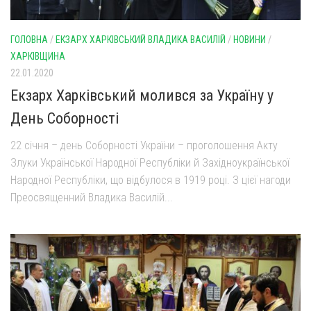
ГОЛОВНА
/
ЕКЗАРХ ХАРКІВСЬКИЙ ВЛАДИКА ВАСИЛІЙ
/
НОВИНИ
/
ХАРКІВЩИНА
22.01.2020
Екзарх Харківський молився за Україну у
День Соборності
22 січня – день Соборності України – проголошення Акту
Злуки Української Народної Республіки й Західноукраїнської
Народної Республіки, що відбулося в 1919 році. З цієї нагоди
Преосвященний Владика Василій...