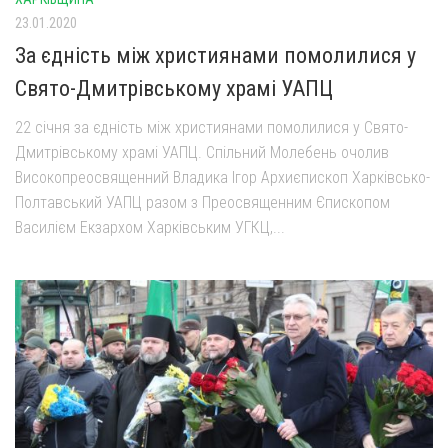
23.01.2020
За єдність між християнами помолилися у
Свято-Дмитрівському храмі УАПЦ
22 січня за єдність між християнами помолилися у Свято-
Дмитрівському храмі УАПЦ. Спільний Молебень очолив
Високопреосвященний Владика Ігор Архиєпископ Харківсько-
Полтавський УАПЦ разом з Преосвященним Єпископом
Василієм Екзархом Харківським УГКЦ,...