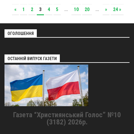
«
1
2
3
4
5
...
10
20
...
»
24 »
ОГОЛОШЕННЯ
ОСТАННІЙ ВИПУСК ГАЗЕТИ
Газета “Християнський Голос” №10
(3182) 2026р.