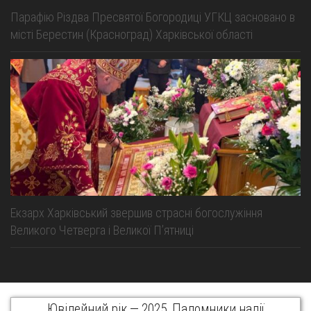
Парафію Різдва Пресвятої Богородиці УГКЦ засновано в
місті Берестин (Красноград) Харківської області
Екзарх Харківський звершив страсні богослужіння
Великого Четверга і Великої Пʼятниці
Ювілейний рік — 2025. Паломники надії