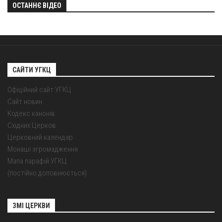
ОСТАННЄ ВІДЕО
САЙТИ УГКЦ
Офіційний сайт УГКЦ
Сайт новин
Кодекс канонів
Східних Церков
Церковний календар
Монаші згромадження
Мапа парафій УГКЦ
(постійно доповнюється)
ЗМІ ЦЕРКВИ