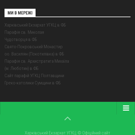
МИ В МЕРЕЖІ
Харківський Екзархат УГКЦ в ФБ
Парафія св. Миколая
Чудотворця в ФБ
Свято-Покровський Монастир
оо. Василіян (Покотилівка) в ФБ
Парафія св. Архистратига Михаїла
(м. Люботин) в ФБ
Сайт парафій УГКЦ Полтавщини
Греко-католики Сумщини в ФБ
Головна
Про екзархат
Харківський Екзархат УГКЦ © Офіційний сайт