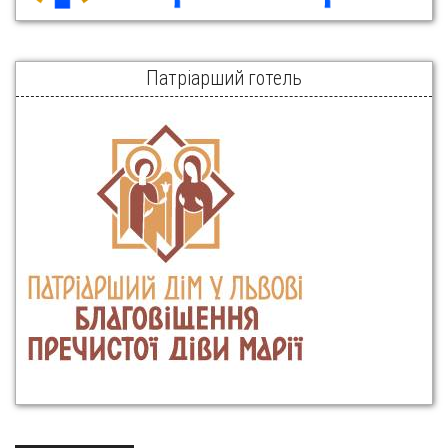
Патріарший готель