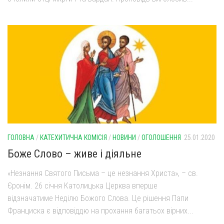
ГОЛОВНА
/
КАТЕХИТИЧНА КОМІСІЯ
/
НОВИНИ
/
ОГОЛОШЕННЯ
25.01.2020
Боже Слово – живе і діяльне
«Незнання Святого Письма – це незнання Христа», – св.
Єронім. 26 січня Католицька Церква вперше
відзначатиме Неділю Божого Слова. Це рішення Папи
Франциска є відповіддю на прохання багатьох вірних...