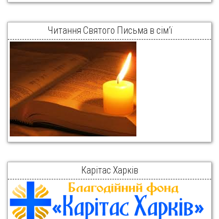
Читання Святого Письма в сім’ї
Карітас Харків