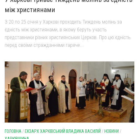
між християнами
З 20 по 25 січня у Харкові проходить Тиждень молінь за
єдність між християнами, в якому беруть участь
представники різних християнських Церков. Про цю єдність
перед своїми стражданнями гаряче...
ГОЛОВНА
/
ЕКЗАРХ ХАРКІВСЬКИЙ ВЛАДИКА ВАСИЛІЙ
/
НОВИНИ
/
ХАРКІВЩИНА