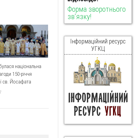
Форма зворотнього
зв'язку!
Інформаційний ресурс
УГКЦ
дбулася національна
агоди 150-річчя
ії св. Йосафата
7