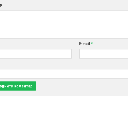
р
E-mail
*