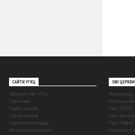
САЙТИ УГКЦ
ЗМІ ЦЕРКВИ
Офіційний сайт УГКЦ
Медіаресурс
Сайт новин
Католицький 
Кодекс канонів
Сайт CREDO
Східних Церков
Радіо Ватикан
Церковний календар
Радіо "Марія" 
Монаші згромадження
Католицьке т