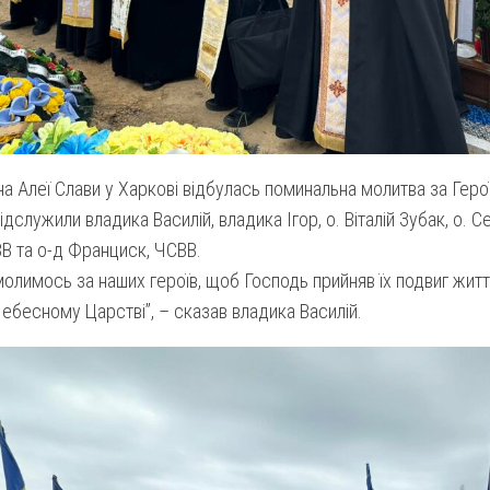
на Алеї Слави у Харкові відбулась поминальна молитва за Геро
ідслужили владика Василій, владика Ігор, о. Віталій Зубак, о. С
В та о-д Франциск, ЧСВВ.
молимось за наших героїв, щоб Господь прийняв їх подвиг житт
ебесному Царстві”, – сказав владика Василій.