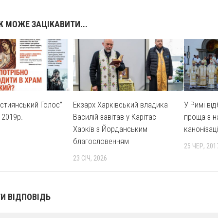
 МОЖЕ ЗАЦІКАВИТИ...
истиянський Голос”
Екзарх Харківський владика
У Римі ві
 2019р.
Василій завітав у Карітас
проща з н
Харків з Йорданським
канонізац
благословенням
25 ЧЕР, 201
23 СІЧ, 2026
И ВІДПОВІДЬ