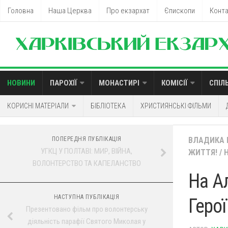
Головна
Наша Церква
Про екзархат
Єпископи
Конт
НОВИНИ
ПАРОХІЇ
МОНАСТИРІ
КОМІСІЇ
СПІЛ
КОРИСНІ МАТЕРІАЛИ
БІБЛІОТЕКА
ХРИСТИЯНСЬКІ ФІЛЬМИ
ПОПЕРЕДНЯ ПУБЛІКАЦІЯ
ВЛАДИКА І
УГКЦ У ПОЛТАВІ: МИР, ВІЙНА,
ЖИТТЯ!
/
ВОЛОНТЕРСТВО ТА КАПЕЛАНСТВО
На А
НАСТУПНА ПУБЛІКАЦІЯ
Герої
Презентовано фільм про волонтерську
діяльність парафії Святого Миколая у