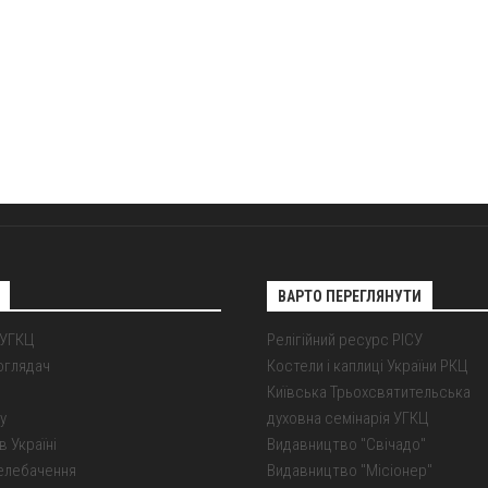
ВАРТО ПЕРЕГЛЯНУТИ
 УГКЦ
Релігійний ресурс РІСУ
оглядач
Костели і каплиці України РКЦ
Київська Трьохсвятительська
у
духовна семінарія УГКЦ
в Україні
Видавництво "Свічадо"
елебачення
Видавництво "Місіонер"