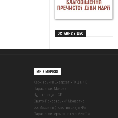
ОСТАННЄ ВІДЕО
МИ В МЕРЕЖІ
Харківський Екзархат УГКЦ в ФБ
Парафія св. Миколая
Чудотворця в ФБ
Свято-Покровський Монастир
оо. Василіян (Покотилівка) в ФБ
Парафія св. Архистратига Михаїла