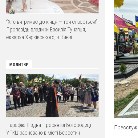
“Хто витримає до кінця — той спасеться!”
Проповідь владики Василія Тучапця,
екзарха Харківського, в Києві
МОЛИТВИ
Парафію Різдва Пресвятої Богородиці
Пресслужб
УГКЦ засновано в місті Берестин