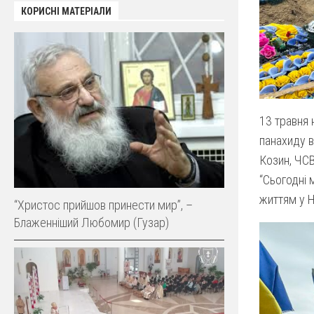
КОРИСНІ МАТЕРІАЛИ
13 травня 
панахиду в
Козин, ЧСВ
“Сьогодні 
життям у Н
“Христос прийшов принести мир”, –
Блаженніший Любомир (Гузар)