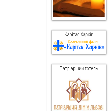
Карітас Харків
Патріарший готель