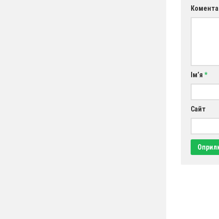
Комента
Ім’я
*
Сайт