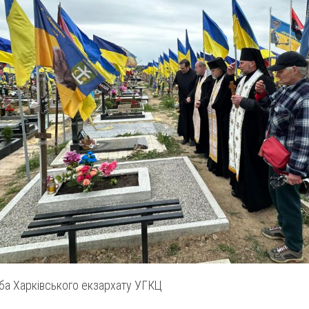
а Харківського екзархату УГКЦ