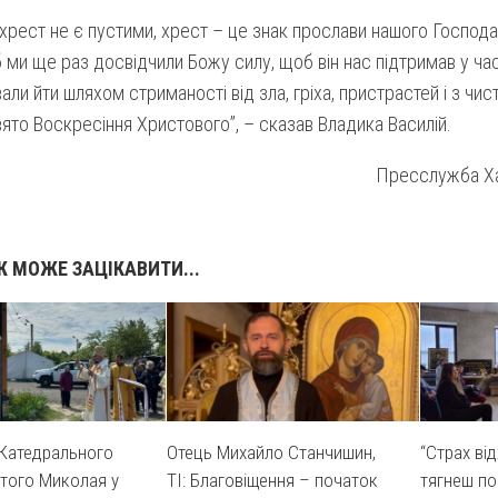
хрест не є пустими, хрест – це знак прослави нашого Господа
 ми ще раз досвідчили Божу силу, щоб він нас підтримав у ча
ли йти шляхом стриманості від зла, гріха, пристрастей і з чи
вято Воскресіння Христового”, – сказав Владика Василій.
Пресслужба Ха
 МОЖЕ ЗАЦІКАВИТИ...
ї Катедрального
Отець Михайло Станчишин,
“Страх ві
того Миколая у
ТІ: Благовіщення – початок
тягнеш по