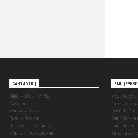
САЙТИ УГКЦ
ЗМІ ЦЕРКВИ
Офіційний сайт УГКЦ
Медіаресурс
Сайт новин
Католицький 
Кодекс канонів
Сайт CREDO
Східних Церков
Радіо Ватикан
Церковний календар
Радіо "Марія" 
Монаші згромадження
Католицьке т