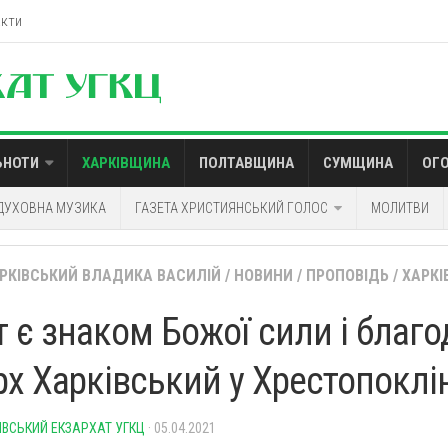
акти
ЬНОТИ
ХАРКІВЩИНА
ПОЛТАВЩИНА
СУМЩИНА
ОГ
ДУХОВНА МУЗИКА
ГАЗЕТА ХРИСТИЯНСЬКИЙ ГОЛОС
МОЛИТВИ
АРКІВСЬКИЙ ВЛАДИКА ВАСИЛІЙ
/
НОВИНИ
/
ПРОПОВІДЬ
/
ХАРК
 є знаком Божої сили і благо
рх Харківський у Хрестопоклі
ІВСЬКИЙ ЕКЗАРХАТ УГКЦ
· 05.04.2021