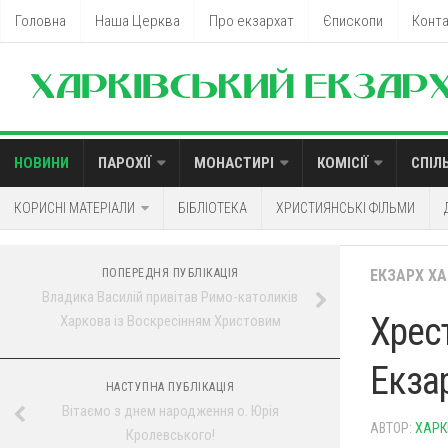
Головна
Наша Церква
Про екзархат
Єпископи
Конт
НОВИНИ
ПАРОХІЇ
МОНАСТИРІ
КОМІСІЇ
СПІЛ
КОРИСНІ МАТЕРІАЛИ
БІБЛІОТЕКА
ХРИСТИЯНСЬКІ ФІЛЬМИ
ПОПЕРЕДНЯ ПУБЛІКАЦІЯ
ЕКЗАРХ Х
Владика Василій привітав Римо-католиків
Хрест
Харкова із Воскресінням Христовим
Екза
НАСТУПНА ПУБЛІКАЦІЯ
Вітаємо з днем народження о. Юрія
АВТОР:
ХАРК
Кролевського!