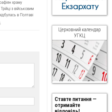
арафіян храму
 Трійці з військовим
ідбулась в Полтаві
5
Церковний календар
УГКЦ
Ставте питання —
отримайте
відповідь!