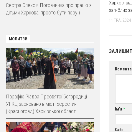
Харкові від
Сестра Олексія Погранична про працю з
загиблих з
дітьми Харкова: просто бути поруч
11 ТРА, 2024
МОЛИТВИ
ЗАЛИШИТ
Комента
Парафію Різдва Пресвятої Богородиці
УГКЦ засновано в місті Берестин
Ім’я
*
(Красноград) Харківської області
Сайт