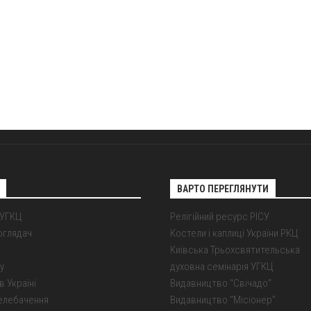
ВАРТО ПЕРЕГЛЯНУТИ
 УГКЦ
Релігійний ресурс РІСУ
оглядач
Костели і каплиці України РКЦ
Київська Трьохсвятительська
у
духовна семінарія УГКЦ
в Україні
Видавництво "Свічадо"
елебачення
Видавництво "Місіонер"