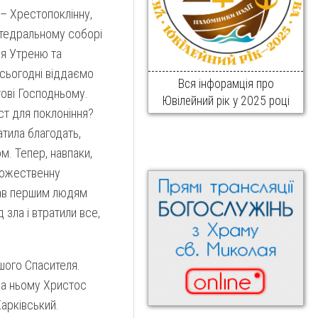
 – Хрестопоклінну,
атедральному соборі
я Утреню та
 сьогодні віддаємо
Вся інфорамція про
тові Господньому.
Ювілейний рік у 2025 році
ст для поклоніння?
тила благодать,
м. Тепер, навпаки,
божественну
дав першим людям
 зла і втратили все,
ашого Спасителя.
 На ньому Христос
арківський.