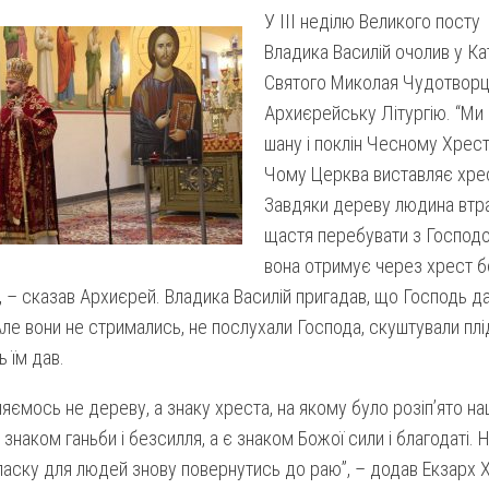
У ІІІ неділю Великого посту
Владика Василій очолив у К
Святого Миколая Чудотворц
Архиєрейську Літургію. “Ми
шану і поклін Чесному Хрес
Чому Церква виставляє хре
Завдяки дереву людина втра
щастя перебувати з Господо
вона отримує через хрест 
, – сказав Архиєрей. Владика Василій пригадав, що Господь 
Але вони не стримались, не послухали Господа, скуштували плід
 їм дав.
яємось не дереву, а знаку хреста, на якому було розіп’ято н
 знаком ганьби і безсилля, а є знаком Божої сили і благодаті.
аску для людей знову повернутись до раю”, – додав Екзарх Х