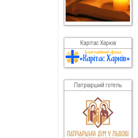
Карітас Харків
Патріарший готель