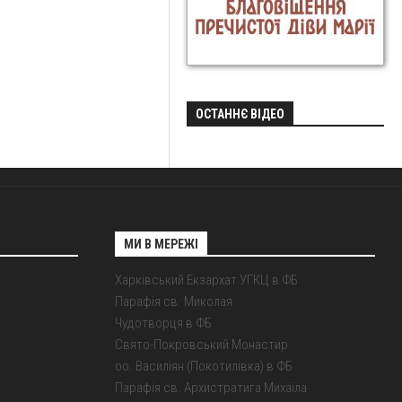
ОСТАННЄ ВІДЕО
МИ В МЕРЕЖІ
Харківський Екзархат УГКЦ в ФБ
Парафія св. Миколая
Чудотворця в ФБ
Свято-Покровський Монастир
оо. Василіян (Покотилівка) в ФБ
Парафія св. Архистратига Михаїла