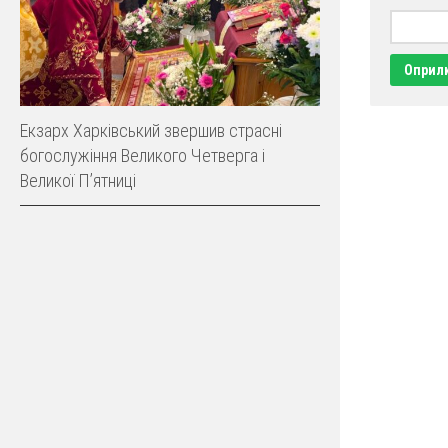
Екзарх Харківський звершив страсні
богослужіння Великого Четверга і
Великої Пʼятниці