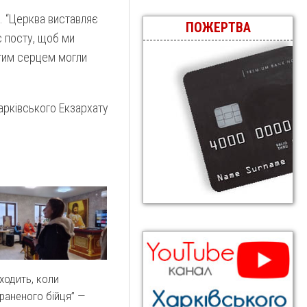
. “Церква виставляє
ПОЖЕРТВА
с посту, щоб ми
стим серцем могли
рківського Екзархату
дходить, коли
раненого бійця” —