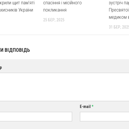
крили щит пам’яті
спасіння і місійного
зустріч п
ахисників України
покликання
Пресвятої
медиком в
25 БЕР, 2025
31 БЕР, 202
И ВІДПОВІДЬ
р
E-mail
*