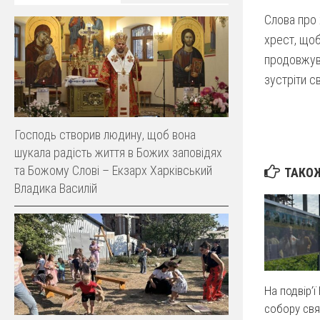
Слова про 
хрест, щоб
продовжува
зустріти с
Господь створив людину, щоб вона
шукала радість життя в Божих заповідях
та Божому Слові – Екзарх Харківський
ТАКОЖ
Владика Василій
На подвір’
собору свя