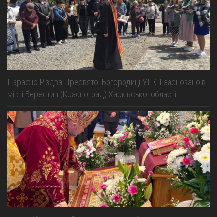
Парафію Різдва Пресвятої Богородиці УГКЦ засновано в
місті Берестин (Красноград) Харківської області