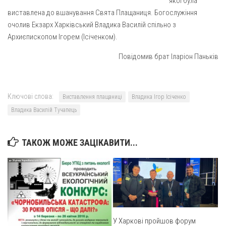
якої була
Вознесіння ГНІХ (с. Витівка)
виставлена до вшанування Свята Плащаниця. Богослужіння
Вознесіння Господнього (м. Кобеляки)
очолив Екзарх Харківський Владика Василій спільно з
Пророка Іллі (смт. Білики)
Архиєпископом Ігорем (Ісіченком).
Різдва Пресвятої Богородиці (с. Вільховатка)
Повідомив брат Іларіон Паньків
Св. Апостола Андрія Первозванного (с. Засулля)
Св. Миколая (с. Деменки)
Ключові слова:
Виставлення плащаниці
Владика Ігор Ісіченко
Успіння Пресвятої Богородиці (м. Кременчук)
Владика Василій Тучапець
Успіння Пресвятої Богородиці (м. Лубни)
Парохії Сумської області
ТАКОЖ МОЖЕ ЗАЦІКАВИТИ...
Введення в храм Богородиці (м. Суми)
Матері Божої Неустанної Помочі (м. Охтирка)
Монастирі
Свято-Покровський монастир оо Василіян
Свято-Івано-Павлівський монастир сестер Згромадження
У Харкові пройшов форум