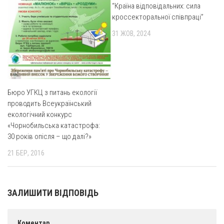
Св. Йосифа ОПДМ
“Країна відповідальних: сила
кроссекторальної співпраці”
Монастир сестер милосердя Св. Вінкентія. Дім Милосердя
31 ЖОВ, 2024
Монастир Успення Пресвятої Богородиці Сестер Чину
Святого Василія Великого
Комісії
Катехитична комісія
Бюро УГКЦ з питань екології
Комісія у справах молоді
проводить Всеукраїнський
екологічний конкурс
Комісія у справах родини
«Чорнобильська катастрофа:
Комісія з питань душпастирства охорони здоров’я
30 років опісля – що далі?»
Спільноти
21 БЕР, 2016
Квіти Слобожанщини
Харківщина
ЗАЛИШИТИ ВІДПОВІДЬ
Полтавщина
Сумщина
Коментар