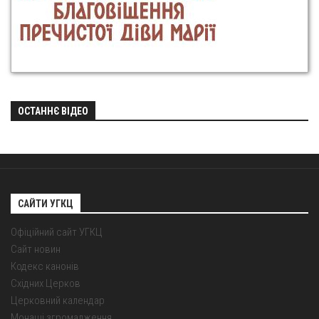
ОСТАННЄ ВІДЕО
САЙТИ УГКЦ
Офіційний сайт УГКЦ
Сайт новин
Кодекс канонів
Східних Церков
Церковний календар
Монаші згромадження