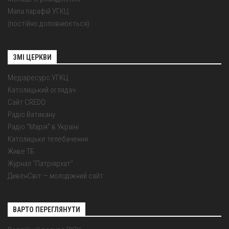
Мапа парафій УГКЦ
(постійно доповнюється)
ЗМІ ЦЕРКВИ
Медіаресурс УГКЦ
Католицький оглядач
Сайт CREDO
Радіо Ватикану
Радіо "Марія" в Україні
Католицьке телебачення
Живе ТБ
Журнал "Патріярхат"
ДивенСвіт — молодіжний сайт
ВАРТО ПЕРЕГЛЯНУТИ