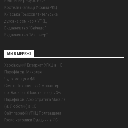
Релігійний ресурс РІСУ
Костели і каплиці України РКЦ
Київська Трьохсвятительська
духовна семінарія УГКЦ
Видавництво "Свічадо"
Видавництво "Місіонер"
МИ В МЕРЕЖІ
Харківський Екзархат УГКЦ в ФБ
Парафія св. Миколая
Чудотворця в ФБ
Свято-Покровський Монастир
оо. Василіян (Покотилівка) в ФБ
Парафія св. Архистратига Михаїла
(м. Люботин) в ФБ
Сайт парафій УГКЦ Полтавщини
Греко-католики Сумщини в ФБ