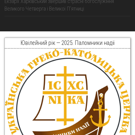
Екзарх Харківський звершив страсні богослужіння
Великого Четверга і Великої Пʼятниці
Ювілейний рік — 2025. Паломники надії