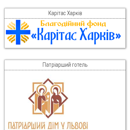
Карітас Харків
Патріарший готель