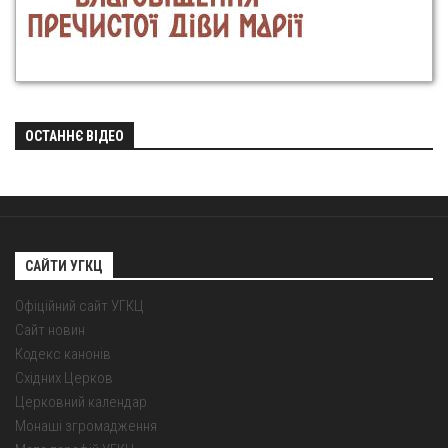
ОСТАННЄ ВІДЕО
САЙТИ УГКЦ
Офіційний сайт УГКЦ
Сайт новин
Кодекс канонів
Східних Церков
Церковний календар
Монаші згромадження