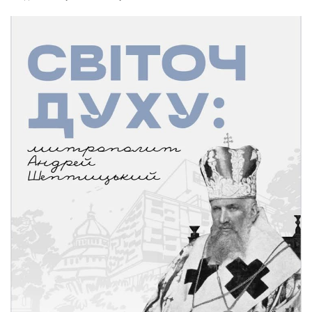
Газета Християнський голос
Архистратига Михаїла (м. Люботин)
Покрови Пресвятої Богородиці (с. Вільча)
Надруковані числа
Преображенська парафія (м. Лозова)
Молитви
Парафія Благовіщення Пресвятої Богородиці (смт
Галерея
Золочів)
Рух pro-life
Парафія Різдва Пресвятої Богородиці м. Берестин
(Красноград)
Парохії Полтавської області
Пресвятої Трійці (м. Полтава)
Всіх Святих українського народу (м. Полтава)
Свято-Юріївська парафія (м. Полтава)
Архистратига Михаїла (с. Пригарівка)
Благовіщення Пресвятої Богородиці (с. Шевченки)
Введення у храм Пресвятої Богородиці (с. Дашківка)