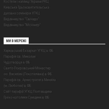
Костели і каплиці України РКЦ
Київська Трьохсвятительська
духовна семінарія УГКЦ
Видавництво "Свічадо"
Видавництво "Місіонер"
МИ В МЕРЕЖІ
Харківський Екзархат УГКЦ в ФБ
Парафія св. Миколая
Чудотворця в ФБ
Свято-Покровський Монастир
оо. Василіян (Покотилівка) в ФБ
Парафія св. Архистратига Михаїла
(м. Люботин) в ФБ
Сайт парафій УГКЦ Полтавщини
Греко-католики Сумщини в ФБ