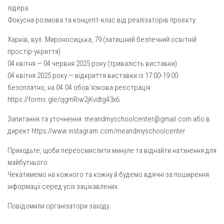
Св. Йосифа ОПДМ
лідера.
Фокусна розмова та концепт-клас від реалізаторів проєкту.
Монастир сестер милосердя Св. Вінкентія. Дім Милосердя
Монастир Успення Пресвятої Богородиці Сестер Чину
Харків, вул. Мироносицька, 79 (затишний безпечний освітній
Святого Василія Великого
простір-укриття)
04 квітня — 04 червня 2025 року (тривалість виставки)
Комісії
04 квітня 2025 року — відкриття виставки із 17:00-19:00
Катехитична комісія
безоплатно, на 04.04 обов’язкова реєстрація
Комісія у справах молоді
https://forms.gle/qgmRiw2jKvdtg43x6 .
Комісія у справах родини
Запитання та уточнення meandmyschoolcenter@gmail.com або в
директ https://www.instagram.com/meandmyschoolcenter
Комісія з питань душпастирства охорони здоров’я
Спільноти
Приходьте, щоби переосмислити минуле та віднайти натхнення для
майбутнього.
Квіти Слобожанщини
Чекатимемо на кожного та кожну й будемо вдячні за поширення
Харківщина
інформації серед усіх зацікавлених.
Полтавщина
Повідомили організатори заходу
Сумщина