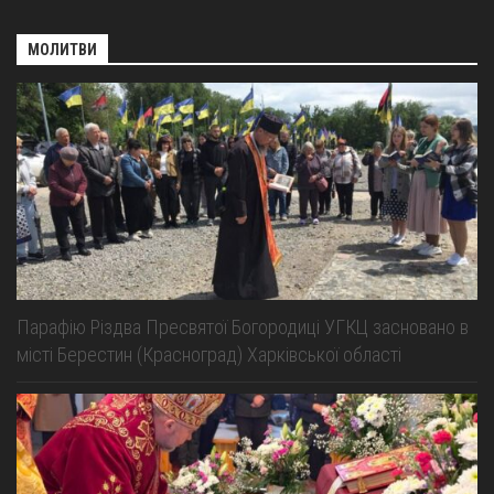
МОЛИТВИ
Парафію Різдва Пресвятої Богородиці УГКЦ засновано в
місті Берестин (Красноград) Харківської області