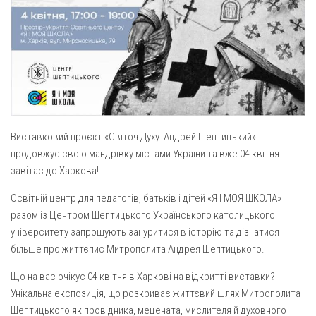
Вознесіння ГНІХ (с. Витівка)
Вознесіння Господнього (м. Кобеляки)
Пророка Іллі (смт. Білики)
Різдва Пресвятої Богородиці (с. Вільховатка)
Св. Апостола Андрія Первозванного (с. Засулля)
Св. Миколая (с. Деменки)
Виставковий проєкт «Світоч Духу: Андрей Шептицький»
Успіння Пресвятої Богородиці (м. Кременчук)
продовжує свою мандрівку містами України та вже 04 квітня
Успіння Пресвятої Богородиці (м. Лубни)
завітає до Харкова!
Парохії Сумської області
Освітній центр для педагогів, батьків і дітей «Я І МОЯ ШКОЛА»
Введення в храм Богородиці (м. Суми)
разом із Центром Шептицького Українського католицького
університету запрошують зануритися в історію та дізнатися
Матері Божої Неустанної Помочі (м. Охтирка)
більше про життєпис Митрополита Андрея Шептицького.
Монастирі
Що на вас очікує 04 квітня в Харкові на відкритті виставки?
Свято-Покровський монастир оо Василіян
Унікальна експозиція, що розкриває життєвий шлях Митрополита
Свято-Івано-Павлівський монастир сестер Згромадження
Шептицького як провідника, мецената, мислителя й духовного