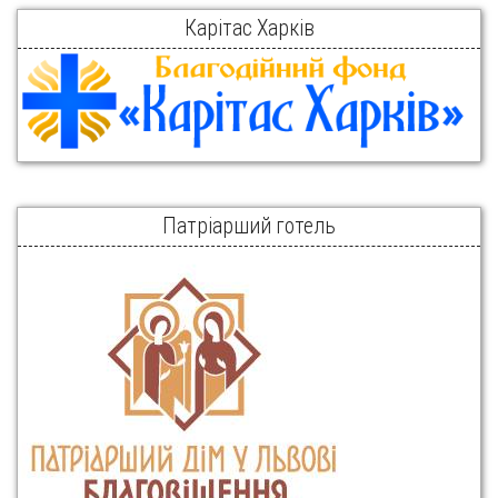
Карітас Харків
Патріарший готель