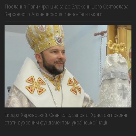
Послання Папи Франциска до Блаженнішого Святослава,
Верховного Архиєпископа Києво-Галицького
Екзарх Харківський: Євангеліє, заповіді Христові повинні
стати духовним фундаментом української нації