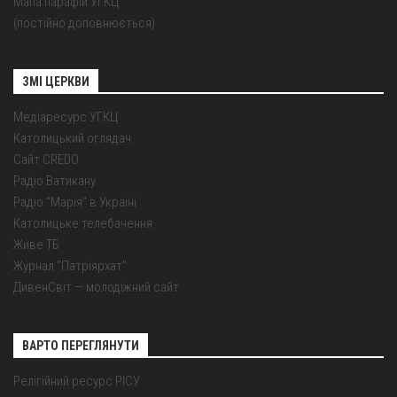
Мапа парафій УГКЦ
(постійно доповнюється)
ЗМІ ЦЕРКВИ
Медіаресурс УГКЦ
Католицький оглядач
Сайт CREDO
Радіо Ватикану
Радіо "Марія" в Україні
Католицьке телебачення
Живе ТБ
Журнал "Патріярхат"
ДивенСвіт — молодіжний сайт
ВАРТО ПЕРЕГЛЯНУТИ
Релігійний ресурс РІСУ