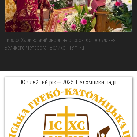
Екзарх Харківський звершив страсні богослужіння
Великого Четверга і Великої Пʼятниці
Ювілейний рік — 2025. Паломники надії