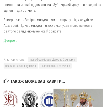
новопоставлений піддиякон Іван Зубрицький, дякуючи владиці за
уділення цих свячень.
Завершилась Вечірня мируванням всіх присутніх, яке уділив
Архиєрей. Під час мирування хор виконував пісню на честь
святого священномученика Йосафата.
Джерело
Ключові слова:
Івано-Франківська Духовна Семінарія
Владика Василій Тучапець
Піддияконські свячення
ТАКОЖ МОЖЕ ЗАЦІКАВИТИ...