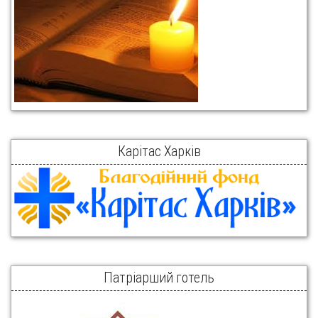
Карітас Харків
Патріарший готель