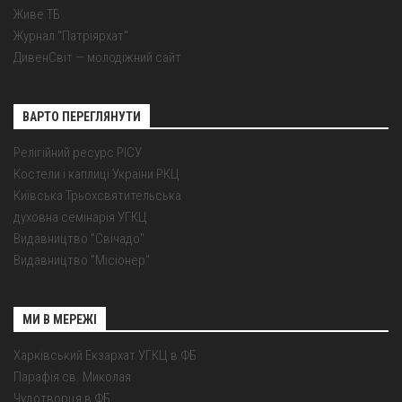
Живе ТБ
Журнал "Патріярхат"
ДивенСвіт — молодіжний сайт
ВАРТО ПЕРЕГЛЯНУТИ
Релігійний ресурс РІСУ
Костели і каплиці України РКЦ
Київська Трьохсвятительська
духовна семінарія УГКЦ
Видавництво "Свічадо"
Видавництво "Місіонер"
МИ В МЕРЕЖІ
Харківський Екзархат УГКЦ в ФБ
Парафія св. Миколая
Чудотворця в ФБ