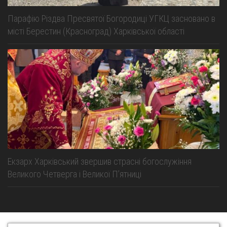
Парафію Різдва Пресвятої Богородиці УГКЦ засновано в
місті Берестин (Красноград) Харківської області
Екзарх Харківський звершив страсні богослужіння
Великого Четверга і Великої Пʼятниці