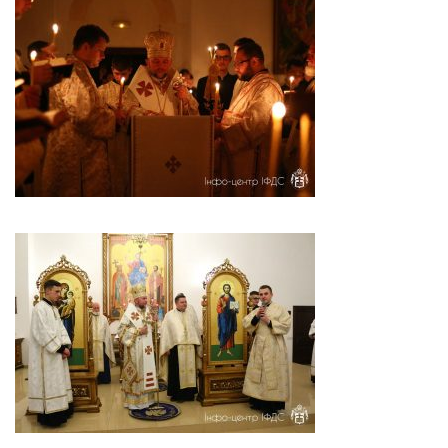
Св. Йосифа ОПДМ
Монастир сестер милосердя Св. Вінкентія. Дім Милосердя
Монастир Успення Пресвятої Богородиці Сестер Чину
Святого Василія Великого
Комісії
Катехитична комісія
Комісія у справах молоді
Комісія у справах родини
Комісія з питань душпастирства охорони здоров’я
Спільноти
Квіти Слобожанщини
Харківщина
Полтавщина
Сумщина