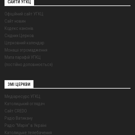
САЙТИ УГКЦ
Офіційний сайт УГКЦ
Сайт новин
Кодекс канонів
Східних Церков
Церковний календар
Монаші згромадження
Мапа парафій УГКЦ
(постійно доповнюється)
ЗМІ ЦЕРКВИ
Медіаресурс УГКЦ
Католицький оглядач
Сайт CREDO
Радіо Ватикану
Радіо "Марія" в Україні
Католицьке телебачення