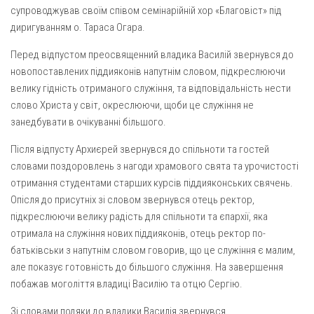
супроводжував своїм співом семінарійній хор «Благовіст» під
Оголошення
диригуванням о. Тараса Огара.
Трансляції
Перед відпустом преосвященний владика Василій звернувся до
новопоставлених піддияконів напутнім словом, підкреслюючи
велику гідність отриманого служіння, та відповідальність нести
слово Христа у світ, окреслюючи, щоби це служіння не
занедбувати в очікуванні більшого.
Після відпусту Архиєрей звернувся до спільноти та гостей
словами поздоровлень з нагоди храмового свята та урочистості
отримання студентами старших курсів піддияконських свячень.
Опісля до присутніх зі словом звернувся отець ректор,
підкреслюючи велику радість для спільноти та єпархії, яка
отримала на служіння нових піддияконів, отець ректор по-
батьківськи з напутнім словом говорив, що це служіння є малим,
але показує готовність до більшого служіння. На завершення
побажав моголіття владиці Василію та отцю Сергію.
Зі словами подяки до владики Василія звернувся