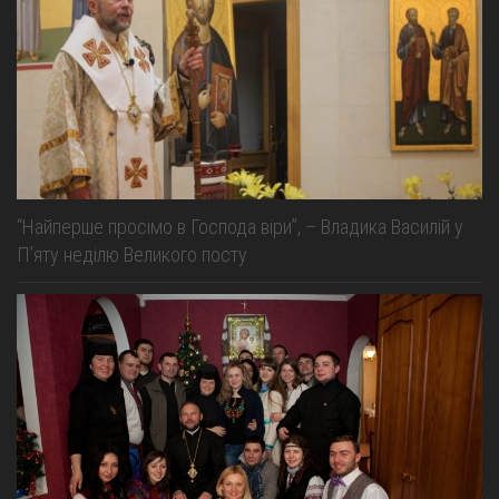
“Найперше просімо в Господа віри”, – Владика Василій у
П’яту неділю Великого посту