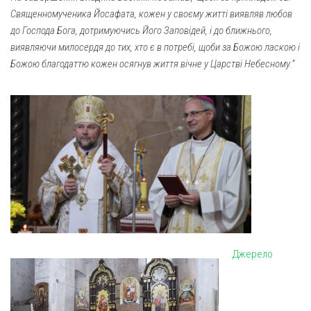
Св. Йосифа ОПДМ
Священномученика Йосафата, кожен у своєму житті виявляв любов
Монастир сестер милосердя Св. Вінкентія. Дім Милосердя
до Господа Бога, дотримуючись Його Заповідей, і до ближнього,
виявляючи милосердя до тих, хто є в потребі, щоби за Божою ласкою і
Монастир Успення Пресвятої Богородиці Сестер Чину
Божою благодаттю кожен осягнув життя вічне у Царстві Небесному
.
”
Святого Василія Великого
Комісії
Катехитична комісія
Комісія у справах молоді
Комісія у справах родини
Комісія з питань душпастирства охорони здоров’я
Спільноти
Квіти Слобожанщини
Джерело
Харківщина
Полтавщина
Сумщина