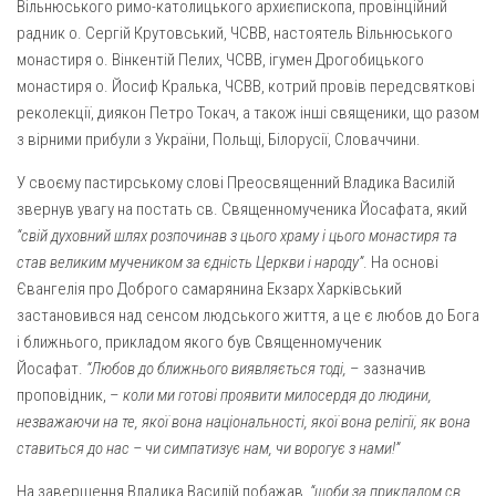
Вознесіння ГНІХ (с. Витівка)
Вільнюського римо-католицького архиєпископа, провінційний
радник о. Сергій Крутовський, ЧСВВ, настоятель Вільнюського
Вознесіння Господнього (м. Кобеляки)
монастиря о. Вінкентій Пелих, ЧСВВ, ігумен Дрогобицького
Пророка Іллі (смт. Білики)
монастиря о. Йосиф Кралька, ЧСВВ, котрий провів передсвяткові
реколекції, диякон Петро Токач, а також інші священики, що разом
Різдва Пресвятої Богородиці (с. Вільховатка)
з вірними прибули з України, Польщі, Білорусії, Словаччини.
Св. Апостола Андрія Первозванного (с. Засулля)
У своєму пастирському слові Преосвященний Владика Василій
Св. Миколая (с. Деменки)
звернув увагу на постать св. Священномученика Йосафата, який
Успіння Пресвятої Богородиці (м. Кременчук)
“свій духовний шлях розпочинав з цього храму і цього монастиря та
Успіння Пресвятої Богородиці (м. Лубни)
став великим мучеником за єдність Церкви і народу”
. На основі
Євангелія про Доброго самарянина Екзарх Харківський
Парохії Сумської області
застановився над сенсом людського життя, а це є любов до Бога
Введення в храм Богородиці (м. Суми)
і ближнього, прикладом якого був Священномученик
Йосафат.
“Любов до ближнього виявляється тоді,
Матері Божої Неустанної Помочі (м. Охтирка)
– зазначив
проповідник, –
коли ми готові проявити милосердя до людини
,
Монастирі
незважаючи
на те
, якої вона національності, якої вона релігії, як вона
Свято-Покровський монастир оо Василіян
ставиться до нас – чи симпатизує нам, чи ворогує з нами!”
Свято-Івано-Павлівський монастир сестер Згромадження
На завершення Владика Василій побажав,
“щоби за прикладом св.