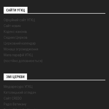
САЙТИ УГКЦ
Офіційний сайт УГКЦ
Сайт новин
Кодекс канонів
Східних Церков
Церковний календар
Монаші згромадження
Мапа парафій УГКЦ
(постійно доповнюється)
ЗМІ ЦЕРКВИ
Медіаресурс УГКЦ
Католицький оглядач
Сайт CREDO
Радіо Ватикану