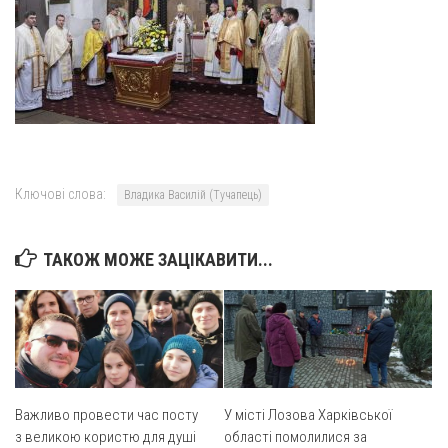
Оголошення
Трансляції
Ключові слова:
Владика Василій (Тучапець)
ТАКОЖ МОЖЕ ЗАЦІКАВИТИ...
Важливо провести час посту
У місті Лозова Харківської
з великою користю для душі
області помолилися за