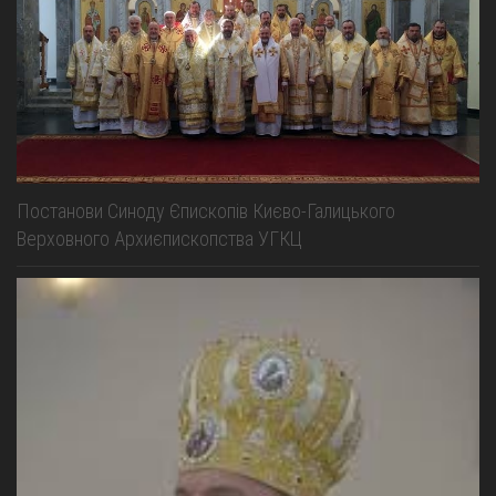
Постанови Синоду Єпископів Києво-Галицького
Верховного Архиєпископства УГКЦ