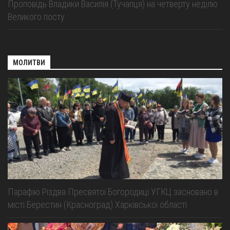
Проповідь Владики Василія (Тучапця) на четверту неділю
Великого посту
МОЛИТВИ
Парафію Різдва Пресвятої Богородиці УГКЦ засновано в
місті Берестин (Красноград) Харківської області