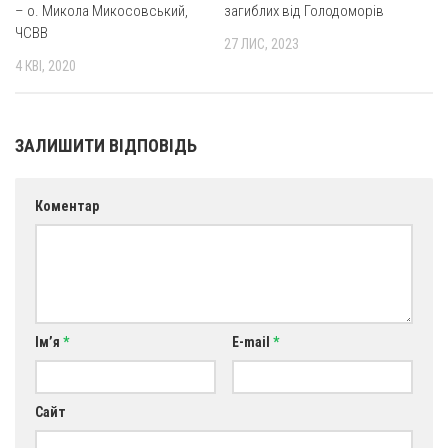
– о. Микола Микосовський,
загиблих від Голодоморів
ЧСВВ
27 ЛИС, 2023
4 КВІ, 2020
ЗАЛИШИТИ ВІДПОВІДЬ
Коментар
Ім’я
*
E-mail
*
Сайт