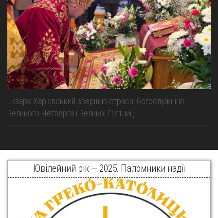
Екзарх Харківський звершив страсні богослужіння
Великого Четверга і Великої Пʼятниці
Ювілейний рік — 2025. Паломники надії