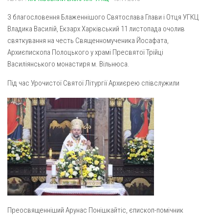
Газета Християнський голос
Архистратига Михаїла (м. Люботин)
З благословення Блаженнішого Святослава Глави і Отця УГКЦ
Покрови Пресвятої Богородиці (с. Вільча)
Надруковані числа
Владика Василій, Екзарх Харківський 11 листопада очолив
Преображенська парафія (м. Лозова)
святкування на честь Священномученика Йосафата,
Молитви
Архиєпископа Полоцького у храмі Пресвятої Трійці
Парафія Благовіщення Пресвятої Богородиці (смт
Галерея
Василіянського монастиря м. Вільнюса.
Золочів)
Рух pro-life
Парафія Різдва Пресвятої Богородиці м. Берестин
Під час Урочистої Святої Літургії
Архиєрею співслужили
(Красноград)
Парохії Полтавської області
Пресвятої Трійці (м. Полтава)
Всіх Святих українського народу (м. Полтава)
Свято-Юріївська парафія (м. Полтава)
Архистратига Михаїла (с. Пригарівка)
Благовіщення Пресвятої Богородиці (с. Шевченки)
Введення у храм Пресвятої Богородиці (с. Дашківка)
Преосвященніший Арунас Понішкайтіс, єпископ-помічник