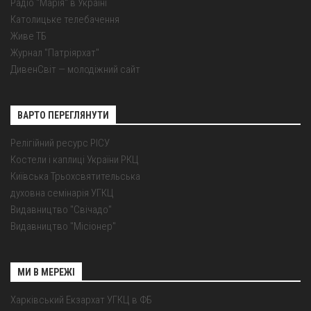
Радіо "Марія" в Україні
Католицьке телебачення
Живе ТБ
Журнал "Патріярхат"
ДивенСвіт — молодіжний сайт
ВАРТО ПЕРЕГЛЯНУТИ
Релігійний ресурс РІСУ
Костели і каплиці України РКЦ
Київська Трьохсвятительська
духовна семінарія УГКЦ
Видавництво "Свічадо"
Видавництво "Місіонер"
МИ В МЕРЕЖІ
Харківський Екзархат УГКЦ в ФБ