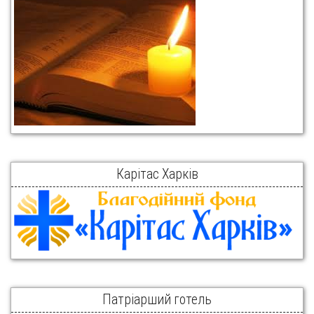
Карітас Харків
Патріарший готель