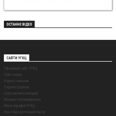
ОСТАННЄ ВІДЕО
САЙТИ УГКЦ
Офіційний сайт УГКЦ
Сайт новин
Кодекс канонів
Східних Церков
Церковний календар
Монаші згромадження
Мапа парафій УГКЦ
(постійно доповнюється)