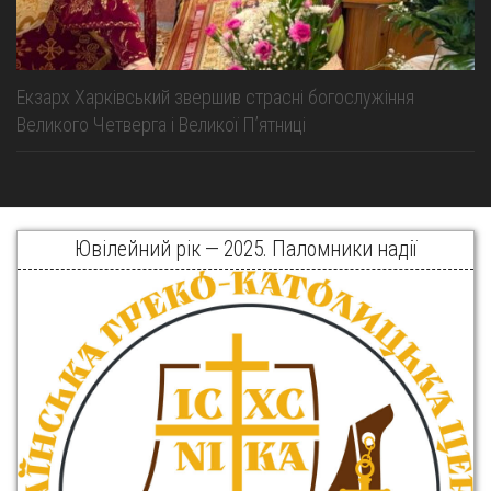
Екзарх Харківський звершив страсні богослужіння
Великого Четверга і Великої Пʼятниці
Ювілейний рік — 2025. Паломники надії