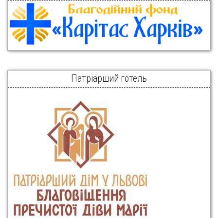
Патріарший готель