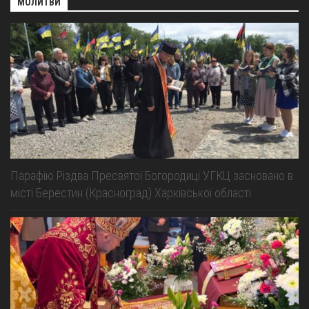
МОЛИТВИ
Парафію Різдва Пресвятої Богородиці УГКЦ засновано в
місті Берестин (Красноград) Харківської області