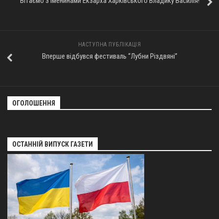
Вітаємо з іменинами Екзарха Харківського Владику Василія!
Оголошення
Трансляції
НАСТУПНА ПУБЛІКАЦІЯ
Вперше відбувся фестиваль “Лубни Різдвяні”
ОГОЛОШЕННЯ
ОСТАННІЙ ВИПУСК ГАЗЕТИ