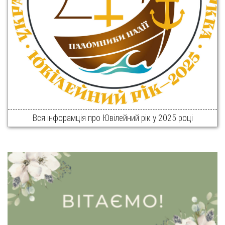
Вся інфорамція про Ювілейний рік у 2025 році