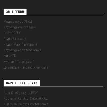
ЗМІ ЦЕРКВИ
Медіаресурс УГКЦ
Католицький оглядач
Сайт CREDO
Радіо Ватикану
Радіо "Марія" в Україні
Католицьке телебачення
Живе ТБ
Журнал "Патріярхат"
ДивенСвіт — молодіжний сайт
ВАРТО ПЕРЕГЛЯНУТИ
Релігійний ресурс РІСУ
Костели і каплиці України РКЦ
Київська Трьохсвятительська