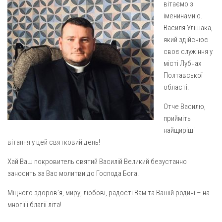
вітаємо з
Газета Християнський голос
Архистратига Михаїла (м. Люботин)
іменинами о.
Покрови Пресвятої Богородиці (с. Вільча)
Надруковані числа
Василя Улішака,
який здійснює
Преображенська парафія (м. Лозова)
Молитви
своє служіння у
Парафія Благовіщення Пресвятої Богородиці (смт
Галерея
місті Лубнах
Золочів)
Полтавської
Рух pro-life
Парафія Різдва Пресвятої Богородиці м. Берестин
області.
(Красноград)
Отче Василю,
Парохії Полтавської області
прийміть
Пресвятої Трійці (м. Полтава)
найщиріші
Всіх Святих українського народу (м. Полтава)
вітання у цей святковий день!
Свято-Юріївська парафія (м. Полтава)
Хай Ваш покровитель святий Василій Великий безустанно
заносить за Вас молитви до Господа Бога.
Архистратига Михаїла (с. Пригарівка)
Благовіщення Пресвятої Богородиці (с. Шевченки)
Міцного здоровʼя, миру, любові, радості Вам та Вашій родині – на
многії і благії літа!
Введення у храм Пресвятої Богородиці (с. Дашківка)