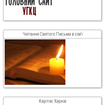
Читання Святого Письма в сім’ї
Карітас Харків