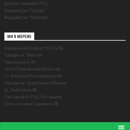
духовна семінарія УГКЦ
Видавництво "Свічадо"
Видавництво "Місіонер"
МИ В МЕРЕЖІ
Харківський Екзархат УГКЦ в ФБ
Парафія св. Миколая
Чудотворця в ФБ
Свято-Покровський Монастир
оо. Василіян (Покотилівка) в ФБ
Парафія св. Архистратига Михаїла
(м. Люботин) в ФБ
Сайт парафій УГКЦ Полтавщини
Греко-католики Сумщини в ФБ