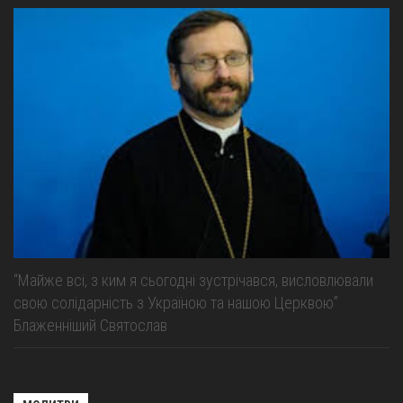
“Майже всі, з ким я сьогодні зустрічався, висловлювали
свою солідарність з Україною та нашою Церквою”
Блаженніший Святослав