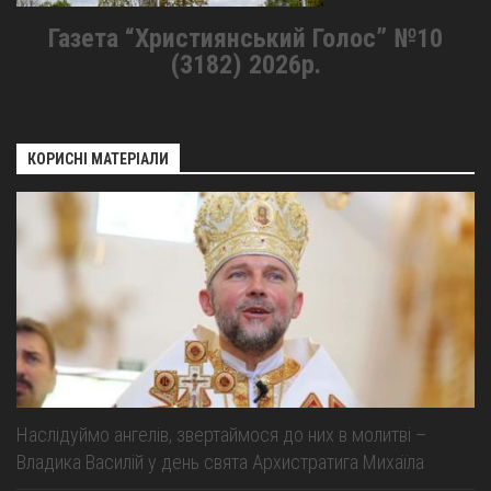
Газета “Християнський Голос” №10
(3182) 2026р.
КОРИСНІ МАТЕРІАЛИ
Наслідуймо ангелів, звертаймося до них в молитві –
Владика Василій у день свята Архистратига Михаїла