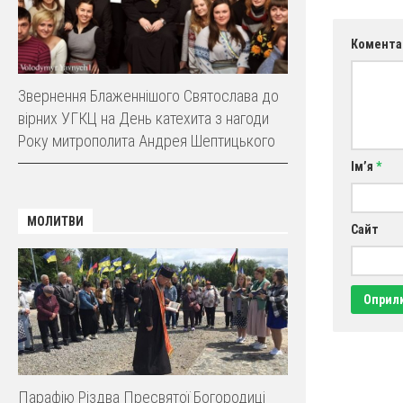
Комента
Звернення Блаженнішого Святослава до
вірних УГКЦ на День катехита з нагоди
Року митрополита Андрея Шептицького
Ім’я
*
МОЛИТВИ
Сайт
Парафію Різдва Пресвятої Богородиці