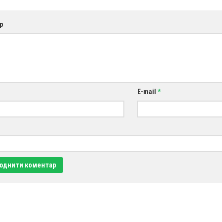
р
E-mail
*