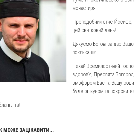
монастиря.
Преподобний отче Йосифе, 
цей святковий день!
Дякуємо Богові за дар Вашо
покликання!
Нехай Всемилостивий Госпо
здоров’я, Пресвята Богород
омофором Вас та Вашу роди
буде опікуном та покровите
лагії літа!
 МОЖЕ ЗАЦІКАВИТИ...