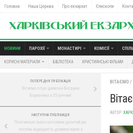
Головна
Наша Церква
Про екзархат
Єпископи
Конт
НОВИНИ
ПАРОХІЇ
МОНАСТИРІ
КОМІСІЇ
СПІЛ
КОРИСНІ МАТЕРІАЛИ
БІБЛІОТЕКА
ХРИСТИЯНСЬКІ ФІЛЬМИ
ПОПЕРЕДНЯ ПУБЛІКАЦІЯ
ВІТАЄМО
/
Вітаємо отця-диякона Богдана
Віта
Борисенка з 25-річчям!
АВТОР:
ХАРК
НАСТУПНА ПУБЛІКАЦІЯ
Полтавські греко-католики десятий рік
поспіль відвідують домівки вірян з