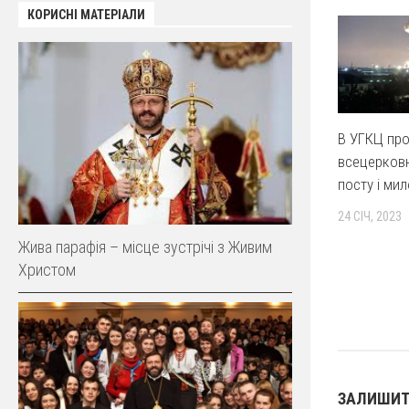
КОРИСНІ МАТЕРІАЛИ
В УГКЦ пр
всецерковн
посту і мил
24 СІЧ, 2023
Жива парафія – місце зустрічі з Живим
Христом
ЗАЛИШИТ