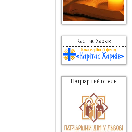
Карітас Харків
Патріарший готель