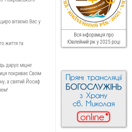
щиро вітаємо Вас у
Вся інфорамція про
Ювілейний рік у 2025 році
го життя та
дь дарує міцне
иця покриває Своїм
ну, а святий Йосиф
лем!