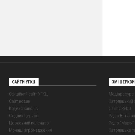
САЙТИ УГКЦ
ЗМІ ЦЕРКВИ
Офіційний сайт УГКЦ
Медіаресурс
Сайт новин
Католицький 
Кодекс канонів
Сайт CREDO
Східних Церков
Радіо Ватикан
Церковний календар
Радіо "Марія" 
Монаші згромадження
Католицьке т