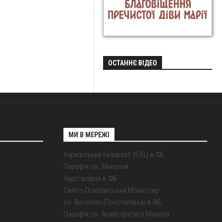
ОСТАННЄ ВІДЕО
МИ В МЕРЕЖІ
Харківський Екзархат УГКЦ в ФБ
Парафія св. Миколая
Чудотворця в ФБ
Свято-Покровський Монастир
оо. Василіян (Покотилівка) в ФБ
Парафія св. Архистратига Михаїла