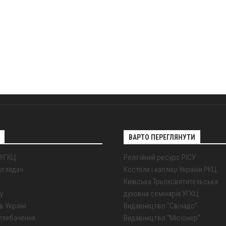
ВАРТО ПЕРЕГЛЯНУТИ
 УГКЦ
Релігійний ресурс РІСУ
оглядач
Костели і каплиці України РКЦ
Київська Трьохсвятительська
у
духовна семінарія УГКЦ
в Україні
Видавництво "Свічадо"
елебачення
Видавництво "Місіонер"