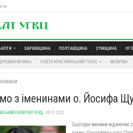
акти
ЬНОТИ
ХАРКІВЩИНА
ПОЛТАВЩИНА
СУМЩИНА
ОГ
ДУХОВНА МУЗИКА
ГАЗЕТА ХРИСТИЯНСЬКИЙ ГОЛОС
МОЛИТВИ
НОВИНИ
ємо з іменинами о. Йосифа Щу
ІВСЬКИЙ ЕКЗАРХАТ УГКЦ
· 08.01.2022
Сьогодні іменини відзначає 
ігумен Покотилівського Св