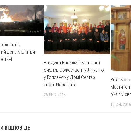
оголошено
ий день молитви,
остині
Владика Василій (Тучапець)
очолив Божественну Літургію
у Головному Домі Сестер
Вітаємо о
свмч. Йосафата
Мартиненк
річчям св
26 ЛИС, 2014
10 СІЧ, 2016
И ВІДПОВІДЬ