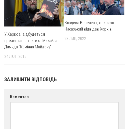
Вознесіння ГНІХ (с. Витівка)
Вознесіння Господнього (м. Кобеляки)
Пророка Іллі (смт. Білики)
Владика Венедикт, єпископ
Чиказький відвідав Харків
Різдва Пресвятої Богородиці (с. Вільховатка)
У Харкові відбудеться
28 ЛИП, 2022
Св. Апостола Андрія Первозванного (с. Засулля)
презентація книги о. Михайла
Димида “Каміння Майдану”
Св. Миколая (с. Деменки)
24 ЛЮТ, 2015
Успіння Пресвятої Богородиці (м. Кременчук)
Успіння Пресвятої Богородиці (м. Лубни)
Парохії Сумської області
ЗАЛИШИТИ ВІДПОВІДЬ
Введення в храм Богородиці (м. Суми)
Матері Божої Неустанної Помочі (м. Охтирка)
Коментар
Монастирі
Свято-Покровський монастир оо Василіян
Свято-Івано-Павлівський монастир сестер Згромадження