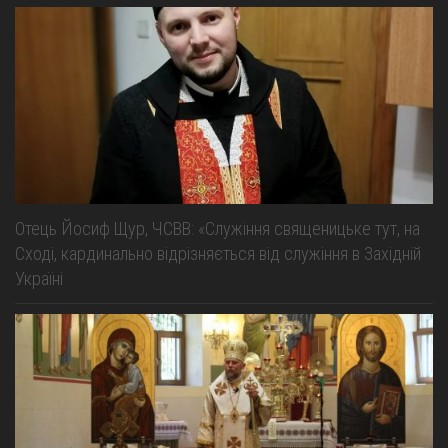
Отець Йосиф Щур, ЧСВВ: «Служіння священицьке тут, на
Сході, кардинально відрізняється від служіння в Західній
Україні