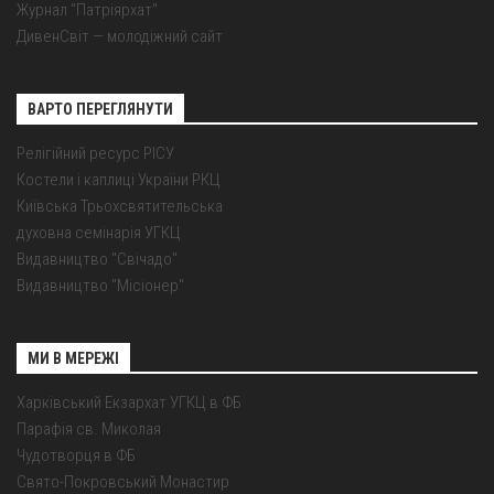
Журнал "Патріярхат"
ДивенСвіт — молодіжний сайт
ВАРТО ПЕРЕГЛЯНУТИ
Релігійний ресурс РІСУ
Костели і каплиці України РКЦ
Київська Трьохсвятительська
духовна семінарія УГКЦ
Видавництво "Свічадо"
Видавництво "Місіонер"
МИ В МЕРЕЖІ
Харківський Екзархат УГКЦ в ФБ
Парафія св. Миколая
Чудотворця в ФБ
Свято-Покровський Монастир