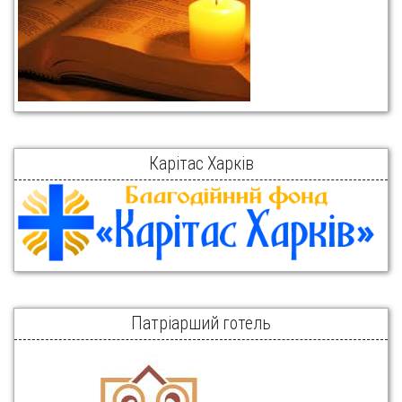
Карітас Харків
Патріарший готель