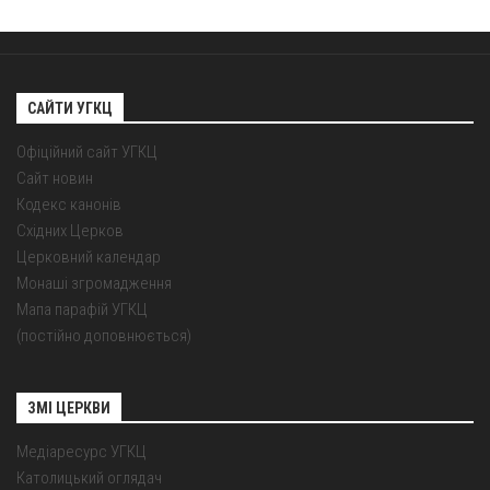
САЙТИ УГКЦ
Офіційний сайт УГКЦ
Сайт новин
Кодекс канонів
Східних Церков
Церковний календар
Монаші згромадження
Мапа парафій УГКЦ
(постійно доповнюється)
ЗМІ ЦЕРКВИ
Медіаресурс УГКЦ
Католицький оглядач