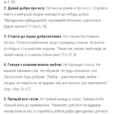
Ів 4, 20).
Газета Християнський голос
Архистратига Михаїла (м. Люботин)
2.
Думай добре про всіх.
Погано не думай ні про кого. Старайся
Покрови Пресвятої Богородиці (с. Вільча)
Надруковані числа
навіть у найгіршій людині знаходити що-небудь добре.
“Малодушних підбадьорюйте, підтримуйте безсилих, супроти всіх
Преображенська парафія (м. Лозова)
Молитви
будьте терплячі” (1 Сол 5, 14).
Парафія Благовіщення Пресвятої Богородиці (смт
Галерея
Золочів)
3.
Стався до інших доброзичливо.
Не говори про ближніх
Рух pro-life
погано. Попроси вибачення, якщо скривдиш словом. Не вноси
Парафія Різдва Пресвятої Богородиці м. Берестин
(Красноград)
розладу в стосунки між людьми.
“Лиши гнів, покинь пересердя; не
палай гнівом, а то накоїш тільки лиха” (11с 37, 8).
Парохії Полтавської області
Пресвятої Трійці (м. Полтава)
4
.
Говори з кожним мовою любові.
Не підвищуй голосу. Не
вживай лайливих слів. Не ображай. Не будь причиною сліз.
Всіх Святих українського народу (м. Полтава)
Заспокоюй і будь добрим.
“Любов – довготерпелива, любов –
Свято-Юріївська парафія (м. Полтава)
лагідна, не гнівається, не задумує зла, все зносить, все перетерпить”
(пор. І Кор 13, 4 7).
Архистратига Михаїла (с. Пригарівка)
Благовіщення Пресвятої Богородиці (с. Шевченки)
5.
Прощай все і всім.
Не тримай кривду в серці. Завжди роби
перший крок до примирення.
“Уважайте, щоб ніхто не віддавав
Введення у храм Пресвятої Богородиці (с. Дашківка)
нікому злом за зло, а старайтесь робити добро один одному і для всіх”