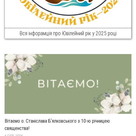
Вся інфорамція про Ювілейний рік у 2025 році
Вітаємо о. Станіслава Бʼялковського з 10-ю річницею
священства!
6 СЕР, 2026