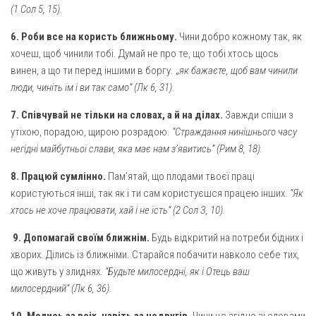
Вознесіння ГНІХ (с. Витівка)
(1 Сол 5, 15).
Вознесіння Господнього (м. Кобеляки)
6.
Роби все на користь ближньому.
Чини добро кожному так, як
Пророка Іллі (смт. Білики)
хочеш, щоб чинили тобі. Думай не про те, що тобі хтось щось
винен, а що ти перед іншими в боргу. „
як бажаєте, щоб вам чинили
Різдва Пресвятої Богородиці (с. Вільховатка)
люди, чиніть їм і ви так само” (Лк 6, 31).
Св. Апостола Андрія Первозванного (с. Засулля)
7.
Співчувай не тільки на словах, а й на ділах.
Завжди спіши з
Св. Миколая (с. Деменки)
утіхою, порадою, щирою розрадою.
“Страждання нинішнього часу
Успіння Пресвятої Богородиці (м. Кременчук)
негідні майбутньої слави, яка має нам з’явитись” (Рим 8, 18).
Успіння Пресвятої Богородиці (м. Лубни)
8.
Працюй сумлінно.
Пам’ятай, що плодами твоєї праці
Парохії Сумської області
користуються інші, так як і ти сам користуєшся працею інших.
“Як
хтось не хоче працювати, хай і не їсть” (2 Сол З, 10).
Введення в храм Богородиці (м. Суми)
Матері Божої Неустанної Помочі (м. Охтирка)
9.
Допомагай своїм ближнім.
Будь відкритий на потреби бідних і
хворих. Ділись із ближніми. Старайся побачити навколо себе тих,
Монастирі
що живуть у злиднях.
“Будьте милосердні, як і Отець ваш
Свято-Покровський монастир оо Василіян
милосердний” (Лк 6, 36).
Свято-Івано-Павлівський монастир сестер Згромадження