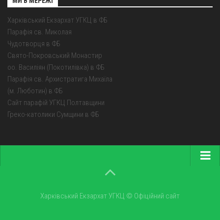
МИ В МЕРЕЖІ
Харківський Екзархат УГКЦ в ФБ
Парафія св. Миколая
Чудотворця в ФБ
Свято-Покровський Монастир
оо. Василіян (Покотилівка) в ФБ
Парафія св. Архистратига Михаїла
(м. Люботин) в ФБ
Сайт парафій УГКЦ Полтавщини
Греко-католики Сумщини в ФБ
Головна
Про екзархат
Харківський Екзархат УГКЦ © Офіційний сайт
Парохії