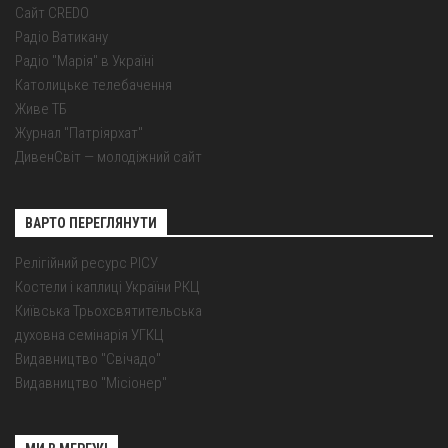
Сайт CREDO
Радіо Ватикану
Радіо "Марія" в Україні
Католицьке телебачення
Живе ТБ
Журнал "Патріярхат"
ДивенСвіт — молодіжний сайт
ВАРТО ПЕРЕГЛЯНУТИ
Релігійний ресурс РІСУ
Костели і каплиці України РКЦ
Київська Трьохсвятительська
духовна семінарія УГКЦ
Видавництво "Свічадо"
Видавництво "Місіонер"