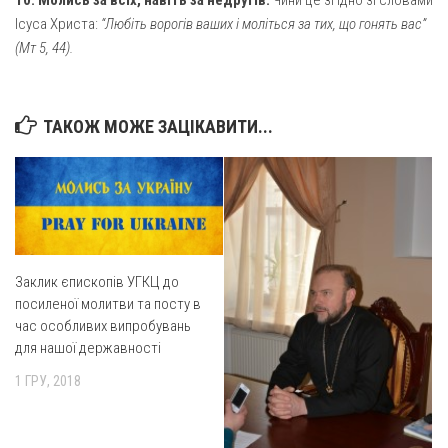
10.
Молись за всіх, навіть за недругів.
Чини це згідно зі словами
Св. Йосифа ОПДМ
Ісуса Христа:
“Любіть ворогів ваших і моліться за тих, що гонять вас”
Монастир сестер милосердя Св. Вінкентія. Дім Милосердя
(Мт 5, 44).
Монастир Успення Пресвятої Богородиці Сестер Чину
Святого Василія Великого
ТАКОЖ МОЖЕ ЗАЦІКАВИТИ...
Комісії
Катехитична комісія
Комісія у справах молоді
Комісія у справах родини
Комісія з питань душпастирства охорони здоров’я
Заклик єпископів УГКЦ до
Спільноти
посиленої молитви та посту в
час особливих випробувань
Квіти Слобожанщини
для нашої державності
Харківщина
1 ГРУ, 2018
Полтавщина
Сумщина