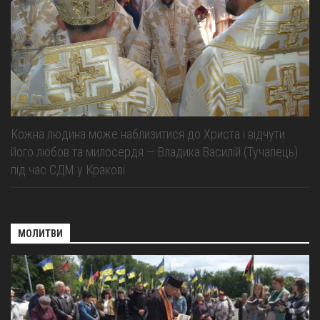
Кожна людина може наблизитися до Христа і відчути
його любов та милосердя — Владика Василій (Тучапець)
під час СДМ у Кракові
МОЛИТВИ