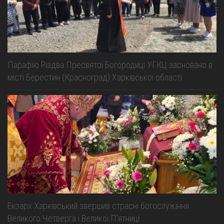
Парафію Різдва Пресвятої Богородиці УГКЦ засновано в
місті Берестин (Красноград) Харківської області
Екзарх Харківський звершив страсні богослужіння
Великого Четверга і Великої Пʼятниці