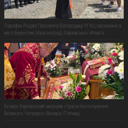
Парафію Різдва Пресвятої Богородиці УГКЦ засновано в
місті Берестин (Красноград) Харківської області
Екзарх Харківський звершив страсні богослужіння
Великого Четверга і Великої Пʼятниці