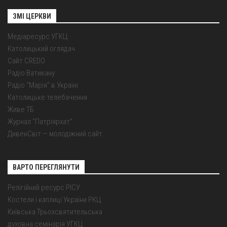
ЗМІ ЦЕРКВИ
Медіаресурс УГКЦ
Католицький оглядач
Сайт CREDO
Радіо Ватикану
Радіо "Марія" в Україні
Католицьке телебачення
Живе ТБ
Журнал "Патріярхат"
ДивенСвіт — молодіжний сайт
ВАРТО ПЕРЕГЛЯНУТИ
Релігійний ресурс РІСУ
Костели і каплиці України РКЦ
Київська Трьохсвятительська
духовна семінарія УГКЦ