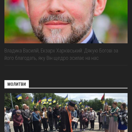
Владика Василій, Екзарх Харківський: Дякую Богові за
його благодать, яку Він щедро зсилає на нас
МОЛИТВИ