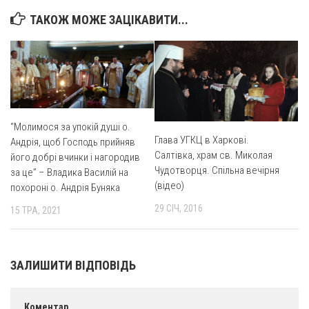
Вознесіння ГНІХ (с. Витівка)
ТАКОЖ МОЖЕ ЗАЦІКАВИТИ...
Вознесіння Господнього (м. Кобеляки)
Пророка Іллі (смт. Білики)
Різдва Пресвятої Богородиці (с. Вільховатка)
Св. Апостола Андрія Первозванного (с. Засулля)
Св. Миколая (с. Деменки)
“Молимося за упокій душі о.
Успіння Пресвятої Богородиці (м. Кременчук)
Глава УГКЦ в Харкові.
Андрія, щоб Господь прийняв
Салтівка, храм св. Миколая
його добрі вчинки і нагородив
Успіння Пресвятої Богородиці (м. Лубни)
Чудотворця. Спільна вечірня
за це” – Владика Василій на
Парохії Сумської області
(відео)
похороні о. Андрія Буняка
Введення в храм Богородиці (м. Суми)
29 СІЧ, 2016
15 ТРА, 2021
Матері Божої Неустанної Помочі (м. Охтирка)
Монастирі
ЗАЛИШИТИ ВІДПОВІДЬ
Свято-Покровський монастир оо Василіян
Свято-Івано-Павлівський монастир сестер Згромадження
Коментар