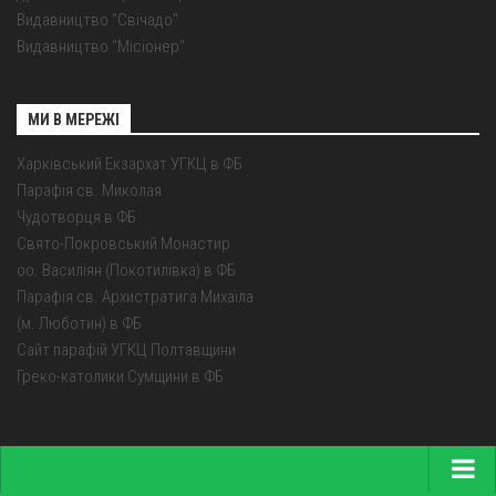
Видавництво "Свічадо"
Видавництво "Місіонер"
МИ В МЕРЕЖІ
Харківський Екзархат УГКЦ в ФБ
Парафія св. Миколая
Чудотворця в ФБ
Свято-Покровський Монастир
оо. Василіян (Покотилівка) в ФБ
Парафія св. Архистратига Михаїла
(м. Люботин) в ФБ
Сайт парафій УГКЦ Полтавщини
Греко-католики Сумщини в ФБ