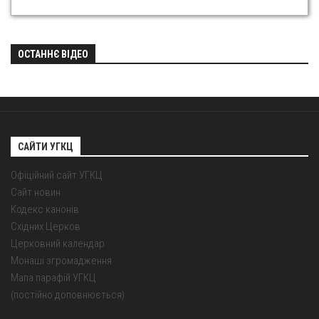
ОСТАННЄ ВІДЕО
САЙТИ УГКЦ
Офіційний сайт УГКЦ
Сайт новин
Кодекс канонів
Східних Церков
Церковний календар
Монаші згромадження
Мапа парафій УГКЦ
(постійно доповнюється)