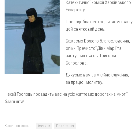
Катехитичної комісії Харківського
Газета Християнський голос
Архистратига Михаїла (м. Люботин)
Екзархату!
Покрови Пресвятої Богородиці (с. Вільча)
Надруковані числа
Преподобна сестро, вітаємо вас у
Преображенська парафія (м. Лозова)
Молитви
цей святковий день.
Парафія Благовіщення Пресвятої Богородиці (смт
Галерея
Золочів)
Бажаємо Божого благословення,
Рух pro-life
опіки Пречистої Діви Марії та
Парафія Різдва Пресвятої Богородиці м. Берестин
заступництва св. Григорія
(Красноград)
Богослова.
Парохії Полтавської області
Дякуємо вам за місійне служіння,
Пресвятої Трійці (м. Полтава)
за працю і молитву.
Всіх Святих українського народу (м. Полтава)
Нехай Господь провадить вас на усіх життєвих дорогах на многії і
Свято-Юріївська парафія (м. Полтава)
благії літа!
Архистратига Михаїла (с. Пригарівка)
Благовіщення Пресвятої Богородиці (с. Шевченки)
Ключові слова:
іменини
Привітання
Введення у храм Пресвятої Богородиці (с. Дашківка)