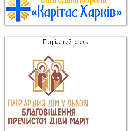
Патріарший готель