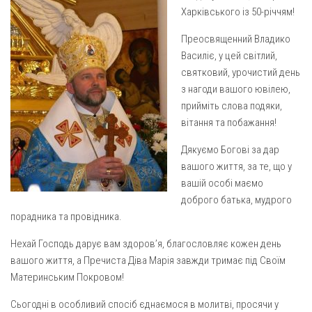
Газета Християнський голос
Архистратига Михаїла (м. Люботин)
Харківського із 50-річчям!
Покрови Пресвятої Богородиці (с. Вільча)
Надруковані числа
Преосвященний Владико
Василіє, у цей світлий,
Преображенська парафія (м. Лозова)
Молитви
святковий, урочистий день
Парафія Благовіщення Пресвятої Богородиці (смт
Галерея
з нагоди вашого ювілею,
Золочів)
прийміть слова подяки,
Рух pro-life
Парафія Різдва Пресвятої Богородиці м. Берестин
вітання та побажання!
(Красноград)
Дякуємо Богові за дар
Парохії Полтавської області
вашого життя, за те, що у
Пресвятої Трійці (м. Полтава)
вашій особі маємо
Всіх Святих українського народу (м. Полтава)
доброго батька, мудрого
порадника та провідника.
Свято-Юріївська парафія (м. Полтава)
Нехай Господь дарує вам здоров’я, благословляє кожен день
Архистратига Михаїла (с. Пригарівка)
вашого життя, а Пречиста Діва Марія завжди тримає під Своїм
Благовіщення Пресвятої Богородиці (с. Шевченки)
Материнським Покровом!
Введення у храм Пресвятої Богородиці (с. Дашківка)
Сьогодні в особливий спосіб єднаємося в молитві, просячи у