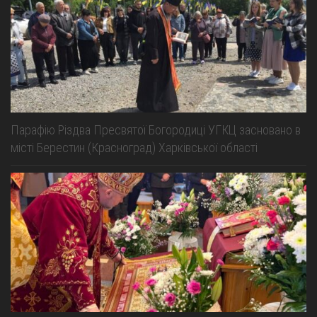
Парафію Різдва Пресвятої Богородиці УГКЦ засновано в
місті Берестин (Красноград) Харківської області