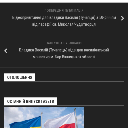
Оголошення
ПОПЕРЕДНЯ ПУБЛІКАЦІЯ
Відеопривітання для владики Василія (Тучапця) з 50-річчям
Трансляції
від парафії св. Миколая Чудотворця
НАСТУПНА ПУБЛІКАЦІЯ
Владика Василій (Тучапець) відвідав василіянський
монастир м. Бар Вінницької області
ОГОЛОШЕННЯ
ОСТАННІЙ ВИПУСК ГАЗЕТИ