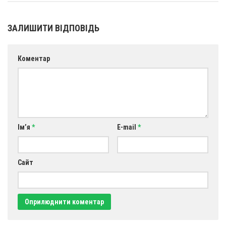
Св. Йосифа ОПДМ
Монастир сестер милосердя Св. Вінкентія. Дім Милосердя
ЗАЛИШИТИ ВІДПОВІДЬ
Монастир Успення Пресвятої Богородиці Сестер Чину
Святого Василія Великого
Коментар
Комісії
Катехитична комісія
Комісія у справах молоді
Комісія у справах родини
Ім’я
*
E-mail
*
Комісія з питань душпастирства охорони здоров’я
Спільноти
Сайт
Квіти Слобожанщини
Харківщина
Полтавщина
Сумщина