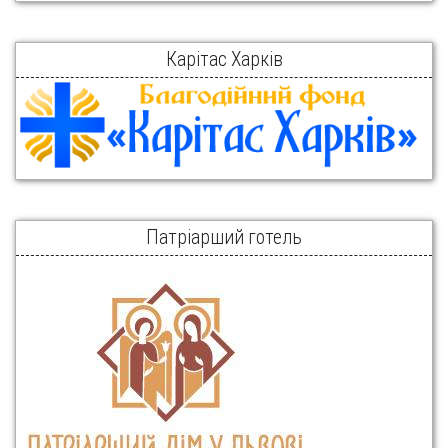
Карітас Харків
Патріарший готель