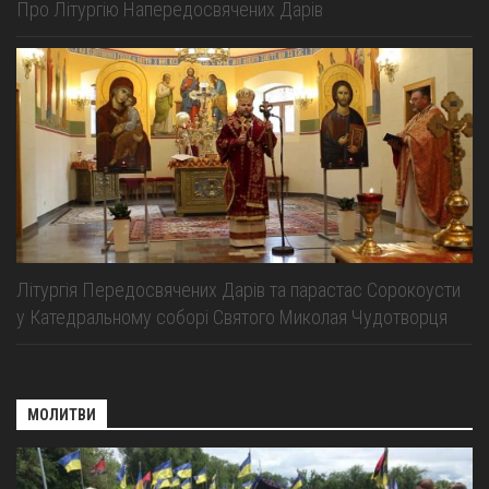
Про Літургію Напередосвячених Дарів
Літургія Передосвячених Дарів та парастас Сорокоусти
у Катедральному соборі Святого Миколая Чудотворця
МОЛИТВИ