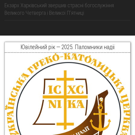
Екзарх Харківський звершив страсні богослужіння
Великого Четверга і Великої Пʼятниці
Ювілейний рік — 2025. Паломники надії