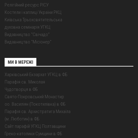
Релігійний ресурс РІСУ
Костели і каплиці України РКЦ
Київська Трьохсвятительська
духовна семінарія УГКЦ
Видавництво "Свічадо"
Видавництво "Місіонер"
МИ В МЕРЕЖІ
Харківський Екзархат УГКЦ в ФБ
Парафія св. Миколая
Чудотворця в ФБ
Свято-Покровський Монастир
оо. Василіян (Покотилівка) в ФБ
Парафія св. Архистратига Михаїла
(м. Люботин) в ФБ
Сайт парафій УГКЦ Полтавщини
Греко-католики Сумщини в ФБ