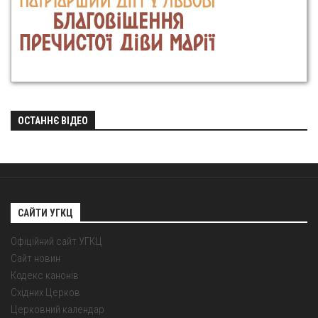
ОСТАННЄ ВІДЕО
САЙТИ УГКЦ
Офіційний сайт УГКЦ
Сайт новин
Кодекс канонів
Східних Церков
Церковний календар