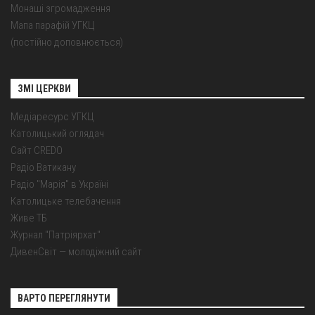
Монаші згромадження
Мапа парафій УГКЦ
(постійно доповнюється)
ЗМІ ЦЕРКВИ
Медіаресурс УГКЦ
Католицький оглядач
Сайт CREDO
Радіо Ватикану
Радіо "Марія" в Україні
Католицьке телебачення
Живе ТБ
Журнал "Патріярхат"
ДивенСвіт — молодіжний сайт
ВАРТО ПЕРЕГЛЯНУТИ