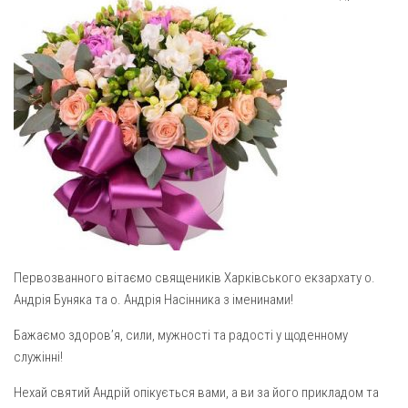
Газета Християнський голос
Архистратига Михаїла (м. Люботин)
Покрови Пресвятої Богородиці (с. Вільча)
Надруковані числа
Преображенська парафія (м. Лозова)
Молитви
Парафія Благовіщення Пресвятої Богородиці (смт
Галерея
Золочів)
Рух pro-life
Парафія Різдва Пресвятої Богородиці м. Берестин
(Красноград)
Парохії Полтавської області
Пресвятої Трійці (м. Полтава)
Всіх Святих українського народу (м. Полтава)
Первозванного вітаємо священиків Харківського екзархату о.
Свято-Юріївська парафія (м. Полтава)
Андрія Буняка та о. Андрія Насінника з іменинами!
Архистратига Михаїла (с. Пригарівка)
Бажаємо здоров’я, сили, мужності та радості у щоденному
Благовіщення Пресвятої Богородиці (с. Шевченки)
служінні!
Введення у храм Пресвятої Богородиці (с. Дашківка)
Нехай святий Андрій опікується вами, а ви за його прикладом та