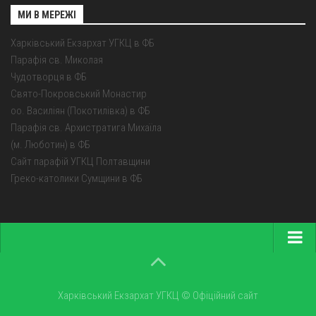
МИ В МЕРЕЖІ
Харківський Екзархат УГКЦ в ФБ
Парафія св. Миколая
Чудотворця в ФБ
Свято-Покровський Монастир
оо. Василіян (Покотилівка) в ФБ
Парафія св. Архистратига Михаїла
(м. Люботин) в ФБ
Сайт парафій УГКЦ Полтавщини
Греко-католики Сумщини в ФБ
Головна
Про екзархат
Харківський Екзархат УГКЦ © Офіційний сайт