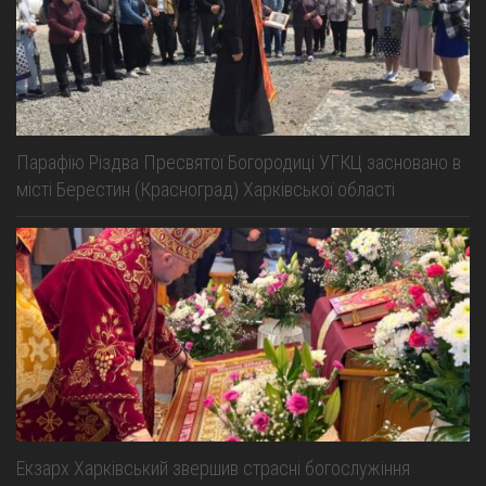
Парафію Різдва Пресвятої Богородиці УГКЦ засновано в
місті Берестин (Красноград) Харківської області
Екзарх Харківський звершив страсні богослужіння