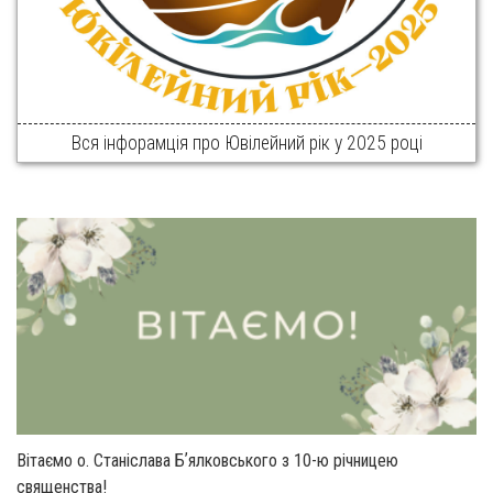
Вся інфорамція про Ювілейний рік у 2025 році
Вітаємо о. Станіслава Бʼялковського з 10-ю річницею
священства!