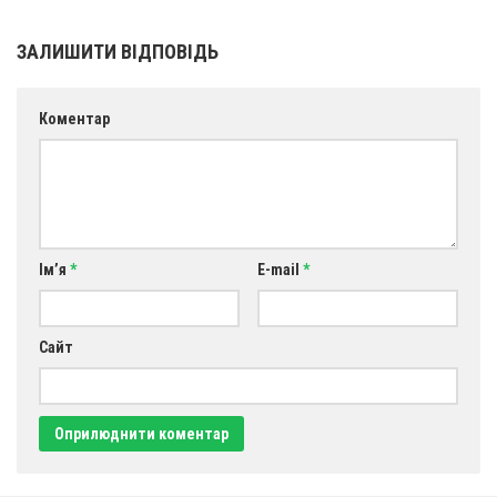
Св. Йосифа ОПДМ
Монастир сестер милосердя Св. Вінкентія. Дім Милосердя
ЗАЛИШИТИ ВІДПОВІДЬ
Монастир Успення Пресвятої Богородиці Сестер Чину
Святого Василія Великого
Коментар
Комісії
Катехитична комісія
Комісія у справах молоді
Комісія у справах родини
Ім’я
*
E-mail
*
Комісія з питань душпастирства охорони здоров’я
Спільноти
Сайт
Квіти Слобожанщини
Харківщина
Полтавщина
Сумщина