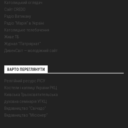
Католицький оглядач
Сайт CREDO
Радіо Ватикану
Радіо "Марія" в Україні
Католицьке телебачення
Живе ТБ
Журнал "Патріярхат"
ДивенСвіт — молодіжний сайт
ВАРТО ПЕРЕГЛЯНУТИ
Релігійний ресурс РІСУ
Костели і каплиці України РКЦ
Київська Трьохсвятительська
духовна семінарія УГКЦ
Видавництво "Свічадо"
Видавництво "Місіонер"