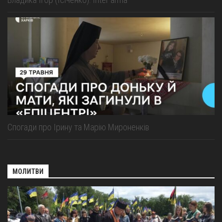
Спогади про Ірину та Марію Мироненків
МОЛИТВИ