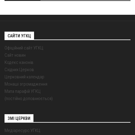
САЙТИ УГКЦ
Офіційний сайт УГКЦ
Сайт новин
Кодекс канонів
Східних Церков
Церковний календар
Монаші згромадження
Мапа парафій УГКЦ
(постійно доповнюється)
ЗМІ ЦЕРКВИ
Медіаресурс УГКЦ