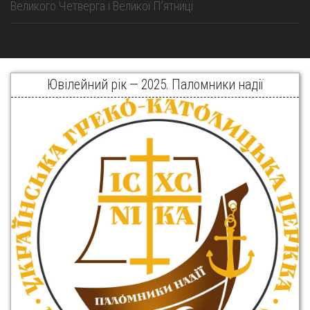
Великого Четверга і Великої Пʼятниці
Ювілейний рік — 2025. Паломники надії