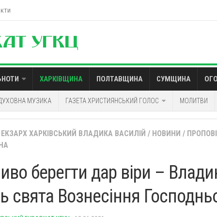
акти
ЬНОТИ
ХАРКІВЩИНА
ПОЛТАВЩИНА
СУМЩИНА
ОГ
ДУХОВНА МУЗИКА
ГАЗЕТА ХРИСТИЯНСЬКИЙ ГОЛОС
МОЛИТВИ
ЕКЗАРХ ХАРКІВСЬКИЙ ВЛАДИКА ВАСИЛІЙ
/
НОВИНИ
/
ПРОПОВ
НА
иво берегти дар віри – Влади
нь свята Вознесіння Господнь