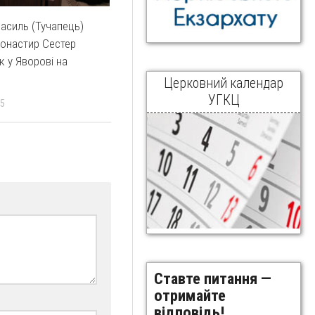
асиль (Тучапець)
онастир Сестер
к у Яворові на
Церковний календар
УГКЦ
15
Ставте питання —
отримайте
відповідь!