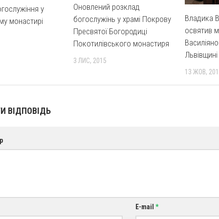
Оновлений розклад
огослужіння у
Владика В
богослужінь у храмі Покрову
му монастирі
освятив м
Пресвятої Богородиці
Василіяно
Покотилівського монастиря
Львівщині
3 ЛИС, 2015
13 ЖОВ, 20
И ВІДПОВІДЬ
р
E-mail
*