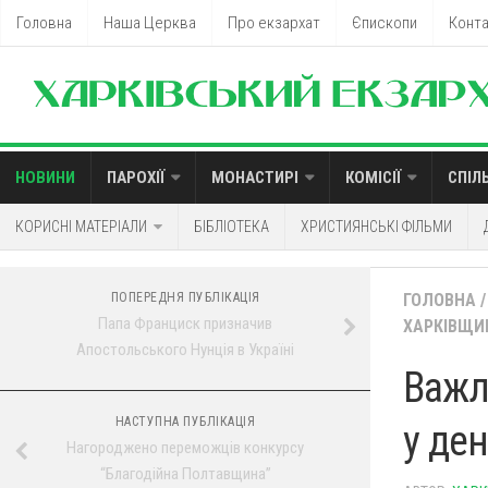
Головна
Наша Церква
Про екзархат
Єпископи
Конт
НОВИНИ
ПАРОХІЇ
МОНАСТИРІ
КОМІСІЇ
СПІЛ
КОРИСНІ МАТЕРІАЛИ
БІБЛІОТЕКА
ХРИСТИЯНСЬКІ ФІЛЬМИ
ПОПЕРЕДНЯ ПУБЛІКАЦІЯ
ГОЛОВНА
/
Папа Франциск призначив
ХАРКІВЩИ
Апостольського Нунція в Україні
Важл
НАСТУПНА ПУБЛІКАЦІЯ
у де
Нагороджено переможців конкурсу
“Благодійна Полтавщина”