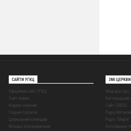
САЙТИ УГКЦ
ЗМІ ЦЕРКВИ
Офіційний сайт УГКЦ
Медіаресурс
Сайт новин
Католицький 
Кодекс канонів
Сайт CREDO
Східних Церков
Радіо Ватикан
Церковний календар
Радіо "Марія" 
Монаші згромадження
Католицьке т