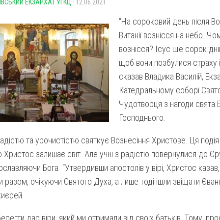
ІВСЬКИЙ ЕКЗАРХАТ УГКЦ
· 12.06.2021
“На сороковий день після В
Витанії вознісся на небо. Чо
вознісся? Ісус ще сорок дні
щоб вони позбулися страху і 
сказав Владика Василій, Екз
Катедральному соборі Свят
Чудотворця з нагоди свята 
Господнього.
адістю та урочистістю святкує Вознесіння Христове. Ця подія
 Христос залишає світ. Але учні з радістю повернулися до Є
рославляючи Бога. “Утвердивши апостолів у вірі, Христос казав
 разом, очікуючи Святого Духа, а лише тоді ішли звіщати Єванге
хиєрей.
ерегти дар віри, який ми отримали від своїх батьків. Тому, пр