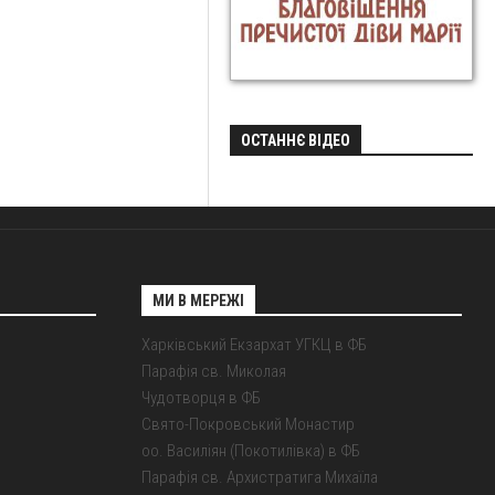
ОСТАННЄ ВІДЕО
МИ В МЕРЕЖІ
Харківський Екзархат УГКЦ в ФБ
Парафія св. Миколая
Чудотворця в ФБ
Свято-Покровський Монастир
оо. Василіян (Покотилівка) в ФБ
Парафія св. Архистратига Михаїла