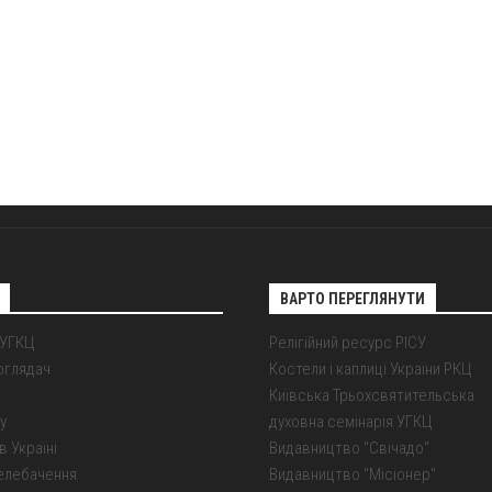
ВАРТО ПЕРЕГЛЯНУТИ
 УГКЦ
Релігійний ресурс РІСУ
оглядач
Костели і каплиці України РКЦ
Київська Трьохсвятительська
у
духовна семінарія УГКЦ
в Україні
Видавництво "Свічадо"
елебачення
Видавництво "Місіонер"