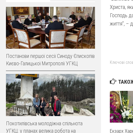
Христа, як
Господь да
життя”, – 
Постанови першої сесії Cиноду Єпископів
Ключові слов
Києво-Галицької Митрополії УГКЦ
ТАКОЖ
Покотилівська молодіжна спільнота
УГКЦ: у планах велика робота на
Екзарх Хар