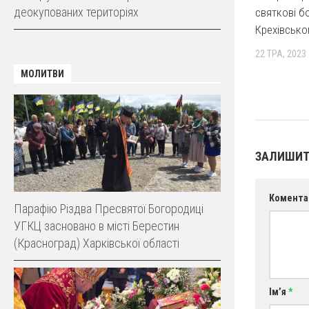
деокупованих територіях
святкові б
Крехівсько
22 ТРА, 2023
МОЛИТВИ
ЗАЛИШИТ
Комента
Парафію Різдва Пресвятої Богородиці
УГКЦ засновано в місті Берестин
(Красноград) Харківської області
Ім’я
*