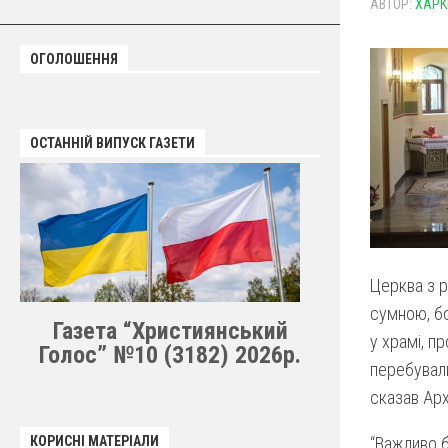
АВТОР:
ХАРК
ОГОЛОШЕННЯ
ОСТАННІЙ ВИПУСК ГАЗЕТИ
Церква з р
сумною, бо
Газета “Християнський
у храмі, п
Голос” №10 (3182) 2026р.
перебували
сказав Ар
КОРИСНІ МАТЕРІАЛИ
“Важливо б