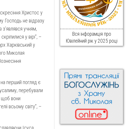
оскресіння Христос у
му Господь не відразу
в з’являвся учням,
Вся інфорамція про
скріпилися у вірі”, –
Ювілейний рік у 2025 році
арх Харківський у
ого Миколая
Вознесіння
 на перший погляд є
русалиму, перебували
, щоб вони
лії всьому світу”, –
ославляючи Ісуса