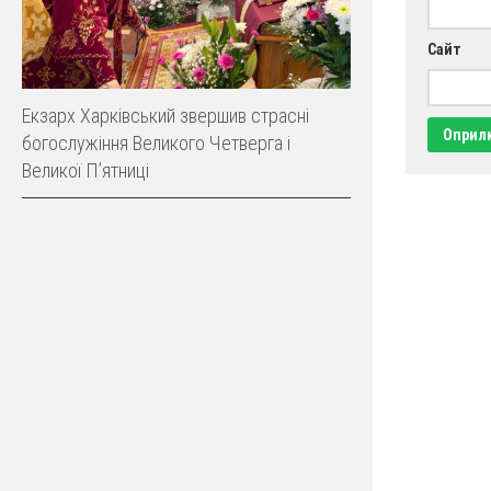
Сайт
Екзарх Харківський звершив страсні
богослужіння Великого Четверга і
Великої Пʼятниці