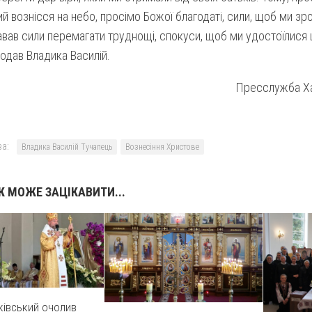
ий вознісся на небо, просімо Божої благодаті, сили, щоб ми зро
вав сили перемагати труднощі, спокуси, щоб ми удостоїлися 
додав Владика Василій.
Пресслужба Ха
а:
Владика Василій Тучапець
Вознесіння Христове
 МОЖЕ ЗАЦІКАВИТИ...
ківський очолив