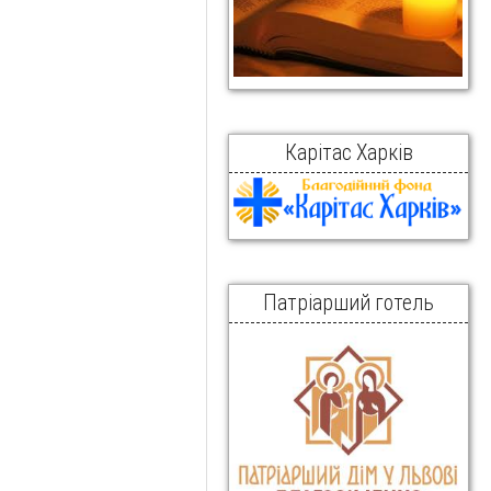
Карітас Харків
Патріарший готель