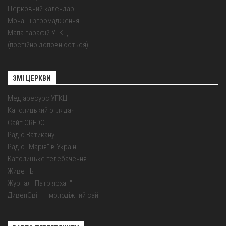
Церковний календар
Монаші згромадження
Мапа парафій УГКЦ
(постійно доповнюється)
ЗМІ ЦЕРКВИ
Медіаресурс УГКЦ
Католицький оглядач
Сайт CREDO
Радіо Ватикану
Радіо "Марія" в Україні
Католицьке телебачення
Живе ТБ
Журнал "Патріярхат"
ДивенСвіт — молодіжний сайт