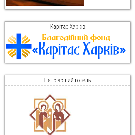
Карітас Харків
Патріарший готель