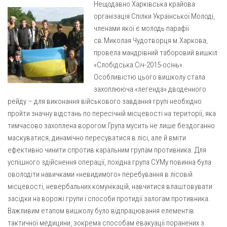
Нещодавно Харківська крайова
Газета Християнський голос
Архистратига Михаїла (м. Люботин)
організація Спілки Української Молоді,
Покрови Пресвятої Богородиці (с. Вільча)
Надруковані числа
членами якої є молодь парафії
св.Миколая Чудотворця м.Харкова,
Преображенська парафія (м. Лозова)
Молитви
провела мандрівний таборовий вишкіл
Парафія Благовіщення Пресвятої Богородиці (смт
Галерея
«Слобідська Січ-2015-осінь».
Золочів)
Особливістю цього вишколу стала
Рух pro-life
Парафія Різдва Пресвятої Богородиці м. Берестин
захоплююча «легенда» дводенного
(Красноград)
рейду – для виконання військового завдання групі необхідно
Парохії Полтавської області
пройти значну відстань по пересічній місцевості на території, яка
тимчасово захоплена ворогом.Група мусить не лише бездоганно
Пресвятої Трійці (м. Полтава)
маскуватися, динамічно пересуватися в лісі, але й вміти
Всіх Святих українського народу (м. Полтава)
ефективно чинити спротив каральним групам противника. Для
Свято-Юріївська парафія (м. Полтава)
успішного здійснення операції, похідна група СУМу повинна була
оволодіти навичками «невидимого» перебування в лісовій
Архистратига Михаїла (с. Пригарівка)
місцевості, невербальних комунікацій, навчитися влаштовувати
Благовіщення Пресвятої Богородиці (с. Шевченки)
засідки на ворожі групи і способи протидії залогам противника.
Важливим етапом вишколу було відпрацювання елементів
Введення у храм Пресвятої Богородиці (с. Дашківка)
тактичної медицини, зокрема способам евакуації поранених з