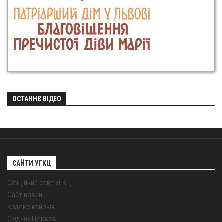
ОСТАННЄ ВІДЕО
САЙТИ УГКЦ
Офіційний сайт УГКЦ
Сайт новин
Кодекс канонів
Східних Церков