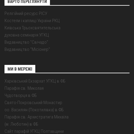
ВАРТО ПЕРЕГЛЯНУТИ
Релігійний ресурс РІСУ
Костели і каплиці України РКЦ
Київська Трьохсвятительська
духовна семінарія УГКЦ
Видавництво "Свічадо"
Видавництво "Місіонер"
МИ В МЕРЕЖІ
Харківський Екзархат УГКЦ в ФБ
Парафія св. Миколая
Чудотворця в ФБ
Свято-Покровський Монастир
оо. Василіян (Покотилівка) в ФБ
Парафія св. Архистратига Михаїла
(м. Люботин) в ФБ
Сайт парафій УГКЦ Полтавщини