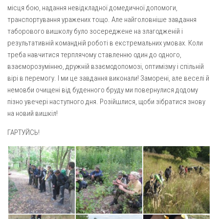
Вознесіння ГНІХ (с. Витівка)
місця бою, надання невідкладної домедичної допомоги,
Вознесіння Господнього (м. Кобеляки)
транспортування уражених тощо. Але найголовніше завдання
таборового вишколу було зосереджене на злагодженій і
Пророка Іллі (смт. Білики)
результативній командній роботі в екстремальних умовах. Коли
Різдва Пресвятої Богородиці (с. Вільховатка)
треба навчитися терплячому ставленню один до одного,
Св. Апостола Андрія Первозванного (с. Засулля)
взаєморозумінню, дружній взаємодопомозі, оптимізму і спільній
вірі в перемогу. І ми це завдання виконали! Заморені, але веселі й
Св. Миколая (с. Деменки)
немовби очищені від буденного бруду ми повернулися додому
Успіння Пресвятої Богородиці (м. Кременчук)
пізно увечері наступного дня. Розійшлися, щоби зібратися знову
на новий вишкіл!
Успіння Пресвятої Богородиці (м. Лубни)
Парохії Сумської області
ГАРТУЙСЬ!
Введення в храм Богородиці (м. Суми)
Матері Божої Неустанної Помочі (м. Охтирка)
Монастирі
Свято-Покровський монастир оо Василіян
Свято-Івано-Павлівський монастир сестер Згромадження