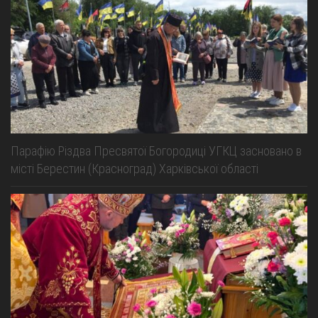
Парафію Різдва Пресвятої Богородиці УГКЦ засновано в
місті Берестин (Красноград) Харківської області