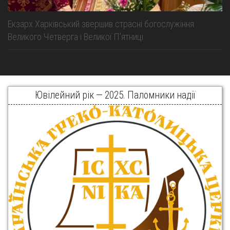
Екзарх Харківський звершив страсні богослужіння
Великого Четверга і Великої Пʼятниці
Ювілейний рік — 2025. Паломники надії