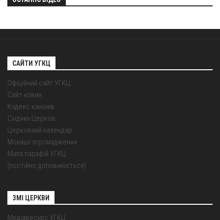
САЙТИ УГКЦ
Офіційний сайт УГКЦ
Сайт новин
Кодекс канонів
Східних Церков
Церковний календар
Монаші згромадження
Мапа парафій УГКЦ
(постійно доповнюється)
ЗМІ ЦЕРКВИ
Медіаресурс УГКЦ