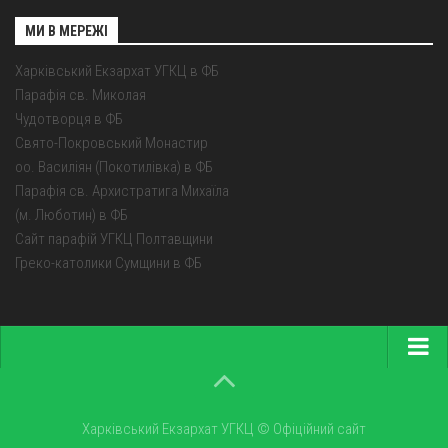
МИ В МЕРЕЖІ
Харківський Екзархат УГКЦ в ФБ
Парафія св. Миколая
Чудотворця в ФБ
Свято-Покровський Монастир
оо. Василіян (Покотилівка) в ФБ
Парафія св. Архистратига Михаїла
(м. Люботин) в ФБ
Сайт парафій УГКЦ Полтавщини
Греко-католики Сумщини в ФБ
Головна
Про екзархат
Харківський Екзархат УГКЦ © Офіційний сайт