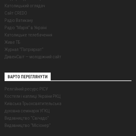
Католицький оглядач
Сайт CREDO
Радіо Ватикану
Радіо "Марія" в Україні
Католицьке телебачення
Живе ТБ
Журнал "Патріярхат"
ДивенСвіт — молодіжний сайт
ВАРТО ПЕРЕГЛЯНУТИ
Релігійний ресурс РІСУ
Костели і каплиці України РКЦ
Київська Трьохсвятительська
духовна семінарія УГКЦ
Видавництво "Свічадо"
Видавництво "Місіонер"