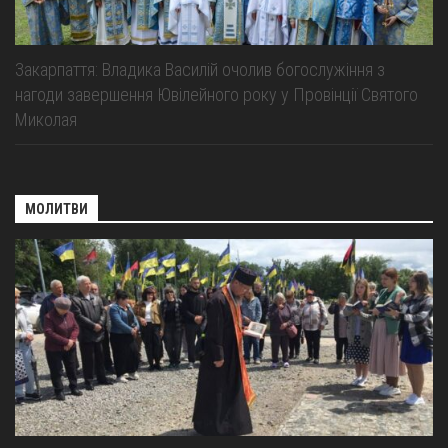
Закарпаття: Владика Василій очолив богослужіння з
нагоди завершення Ювілейного року у Провінції Святого
Миколая
МОЛИТВИ