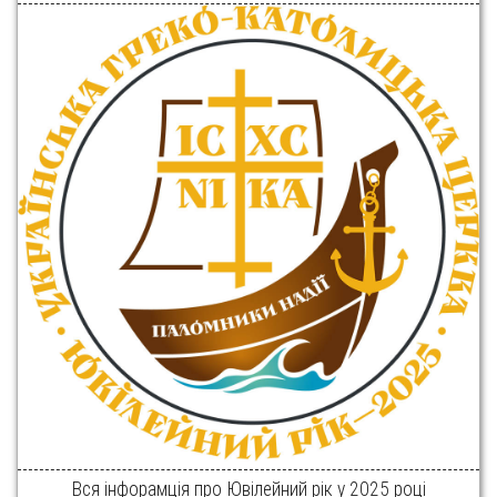
Вся інфорамція про Ювілейний рік у 2025 році