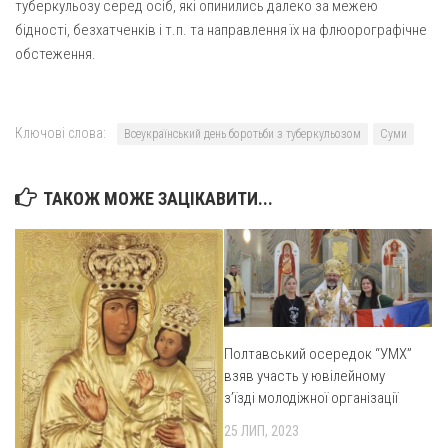
Вознесіння ГНІХ (с. Витівка)
туберкульозу серед осіб, які опинились далеко за межею
бідності, безхатченків і т.п. та направлення їх на флюорографічне
Вознесіння Господнього (м. Кобеляки)
обстеження
.
Пророка Іллі (смт. Білики)
Різдва Пресвятої Богородиці (с. Вільховатка)
Ключові слова:
Св. Апостола Андрія Первозванного (с. Засулля)
Всеукраїнський день боротьби з туберкульозом
Суми
Св. Миколая (с. Деменки)
ТАКОЖ МОЖЕ ЗАЦІКАВИТИ...
Успіння Пресвятої Богородиці (м. Кременчук)
Успіння Пресвятої Богородиці (м. Лубни)
Парохії Сумської області
Введення в храм Богородиці (м. Суми)
Матері Божої Неустанної Помочі (м. Охтирка)
Полтавський осередок “УМХ”
Монастирі
взяв участь у ювілейному
з’їзді молодіжної організації
Свято-Покровський монастир оо Василіян
25 ЛИП, 2023
Свято-Івано-Павлівський монастир сестер Згромадження