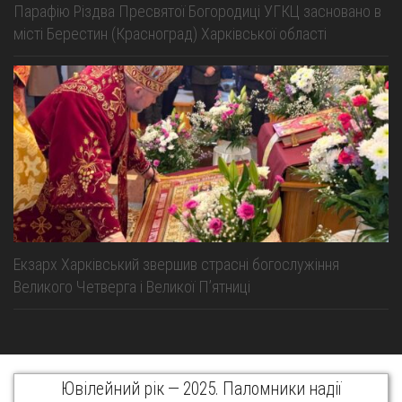
Парафію Різдва Пресвятої Богородиці УГКЦ засновано в
місті Берестин (Красноград) Харківської області
Екзарх Харківський звершив страсні богослужіння
Великого Четверга і Великої Пʼятниці
Ювілейний рік — 2025. Паломники надії