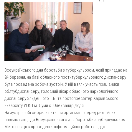
До
Газета Християнський голос
Архистратига Михаїла (м. Люботин)
Покрови Пресвятої Богородиці (с. Вільча)
Надруковані числа
Преображенська парафія (м. Лозова)
Молитви
Парафія Благовіщення Пресвятої Богородиці (смт
Галерея
Золочів)
Рух pro-life
Парафія Різдва Пресвятої Богородиці м. Берестин
(Красноград)
Парохії Полтавської області
Всеукраїнського дня боротьби з туберкульозом, який припадає на
Пресвятої Трійці (м. Полтава)
24 березня, на базі обласного протитуберкульозного диспансеру
була проведена робоча зустріч. У ній взяли участь працівники
Всіх Святих українського народу (м. Полтава)
облтубдиспансеру, головний лікар обласного наркологічного
Свято-Юріївська парафія (м. Полтава)
диспансеру Злиденного Т.В. та протопресвітер Харківського
Архистратига Михаїла (с. Пригарівка)
Екзархату УГКЦ м. Суми о. Олександр Дядя.
На зустрічі обговорили питання організації серед релігійних
Благовіщення Пресвятої Богородиці (с. Шевченки)
спільнот акції до Всеукраїнського дня боротьби з туберкульозом.
Введення у храм Пресвятої Богородиці (с. Дашківка)
Метою акції є проведення інформаційної роботи щодо