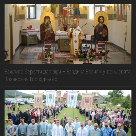
Важливо берегти дар віри – Владика Василій у день свята
Вознесіння Господнього