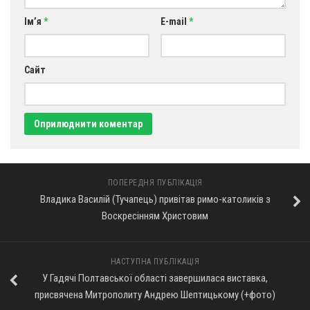
Оголошення
Ім’я
*
E-mail
*
Трансляції
Сайт
ПОПЕРЕДНЯ ПУБЛІКАЦІЯ
Владика Василій (Тучапець) привітав римо-католиків з
Воскресінням Христовим
НАСТУПНА ПУБЛІКАЦІЯ
У Гадячі Полтавської області завершилася виставка,
присвячена Митрополиту Андрею Шептицькому (+фото)