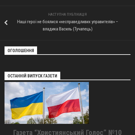
Оголошення
НАСТУПНА ПУБЛІКАЦІЯ
Трансляції
Наші герої не боялися «несправедливих управителів» –
владика Василь (Тучапець)
ОГОЛОШЕННЯ
ОСТАННІЙ ВИПУСК ГАЗЕТИ
Газета “Християнський Голос” №10