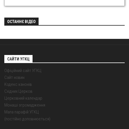
ОСТАННЄ ВІДЕО
САЙТИ УГКЦ
Офіційний сайт УГКЦ
Сайт новин
Кодекс канонів
Східних Церков
Церковний календар
Монаші згромадження
Мапа парафій УГКЦ
(постійно доповнюється)