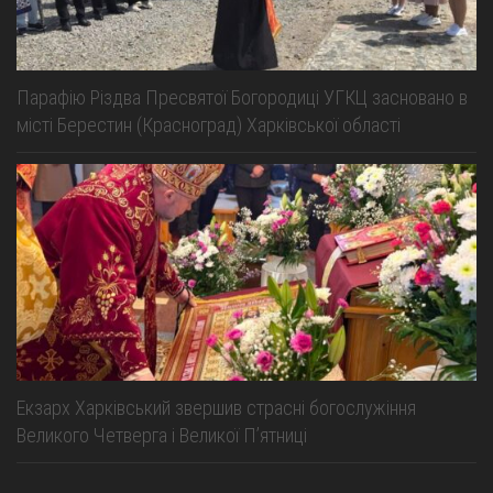
Парафію Різдва Пресвятої Богородиці УГКЦ засновано в
місті Берестин (Красноград) Харківської області
Екзарх Харківський звершив страсні богослужіння
Великого Четверга і Великої Пʼятниці