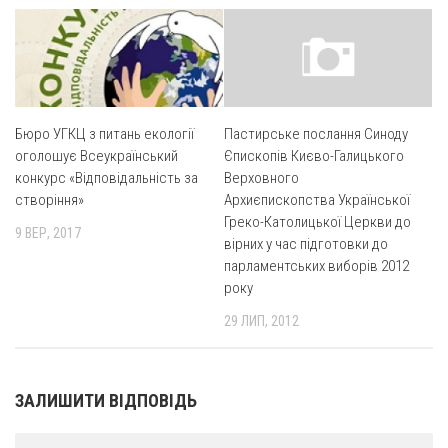
Вознесіння ГНІХ (с. Витівка)
Вознесіння Господнього (м. Кобеляки)
Пророка Іллі (смт. Білики)
Різдва Пресвятої Богородиці (с. Вільховатка)
Бюро УГКЦ з питань екології
Пастирське послання Синоду
Св. Апостола Андрія Первозванного (с. Засулля)
оголошує Всеукраїнський
Єпископів Києво-Галицького
Св. Миколая (с. Деменки)
конкурс «Відповідальність за
Верховного
створіння»
Архиєпископства Української
Успіння Пресвятої Богородиці (м. Кременчук)
Греко-Католицької Церкви до
9 ВЕР, 2017
Успіння Пресвятої Богородиці (м. Лубни)
вірних у час підготовки до
парламентських виборів 2012
Парохії Сумської області
року
Введення в храм Богородиці (м. Суми)
29 ЛИП, 2012
Матері Божої Неустанної Помочі (м. Охтирка)
Монастирі
ЗАЛИШИТИ ВІДПОВІДЬ
Свято-Покровський монастир оо Василіян
Свято-Івано-Павлівський монастир сестер Згромадження