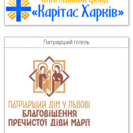
Патріарший готель