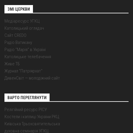
ЗМІ ЦЕРКВИ
Медіаресурс УГКЦ
Католицький оглядач
Сайт CREDO
Радіо Ватикану
Радіо "Марія" в Україні
Католицьке телебачення
Живе ТБ
Журнал "Патріярхат"
ДивенСвіт — молодіжний сайт
ВАРТО ПЕРЕГЛЯНУТИ
Релігійний ресурс РІСУ
Костели і каплиці України РКЦ
Київська Трьохсвятительська
духовна семінарія УГКЦ