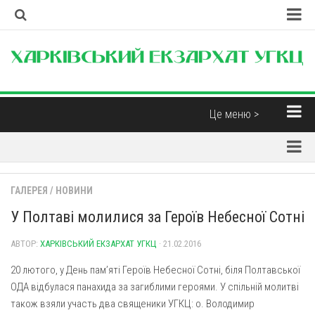
Головна
Наша Церква
Про екзархат
Це меню >
Єпископи
Новини
Контакти
Парохії
Корисні матеріали
ГАЛЕРЕЯ
/
НОВИНИ
Парохії Харківської області
Інтерв’ю
У Полтаві молилися за Героїв Небесної Сотні
Парафія св. Миколая Чудотворця (м. Харків)
Думка
Свято-Дмитрівська парафія (м. Харків)
АВТОР:
ХАРКІВСЬКИЙ ЕКЗАРХАТ УГКЦ
· 21.02.2016
Бібліотека
Пресвятої Трійці (м. Харків)
20 лютого, у День пам’яті Героїв Небесної Сотні, біля Полтавської
Християнські фільми
ОДА відбулася панахида за загиблими героями. У спільній молитві
Свято-Покровський монастир отців Василіян (смт.
Духовна музика
Покотилівка)
також взяли участь два священики УГКЦ: о. Володимир