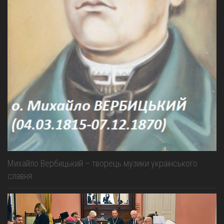
Михайло Вербицький – творець музики українського
славня