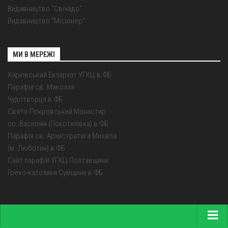
Видавництво "Свічадо"
Видавництво "Місіонер"
МИ В МЕРЕЖІ
Харківський Екзархат УГКЦ в ФБ
Парафія св. Миколая
Чудотворця в ФБ
Свято-Покровський Монастир
оо. Василіян (Покотилівка) в ФБ
Парафія св. Архистратига Михаїла
(м. Люботин) в ФБ
Сайт парафій УГКЦ Полтавщини
Греко-католики Сумщини в ФБ