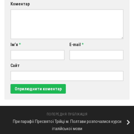
Св. Йосифа ОПДМ
Коментар
Монастир сестер милосердя Св. Вінкентія. Дім Милосердя
Монастир Успення Пресвятої Богородиці Сестер Чину
Святого Василія Великого
Комісії
Ім’я
*
E-mail
*
Катехитична комісія
Комісія у справах молоді
Сайт
Комісія у справах родини
Комісія з питань душпастирства охорони здоров’я
Спільноти
Квіти Слобожанщини
Харківщина
ПОПЕРЕДНЯ ПУБЛІКАЦІЯ
Полтавщина
При парафії Пресвятої Трійці м. Полтави розпочалися курси
італійської мови
Сумщина