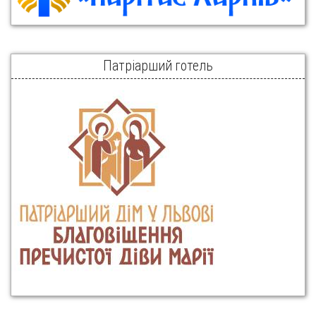
Патріарший готель