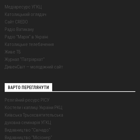
Медіаресурс УГКЦ
Католицький оглядач
Сайт CREDO
Радіо Ватикану
Радіо "Марія" в Україні
Католицьке телебачення
Живе ТБ
Журнал "Патріярхат"
ДивенСвіт — молодіжний сайт
ВАРТО ПЕРЕГЛЯНУТИ
Релігійний ресурс РІСУ
Костели і каплиці України РКЦ
Київська Трьохсвятительська
духовна семінарія УГКЦ
Видавництво "Свічадо"
Видавництво "Місіонер"