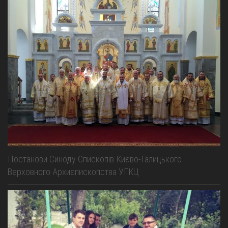
Постанови Синоду Єпископів Києво-Галицького
Верховного Архиєпископства УГКЦ