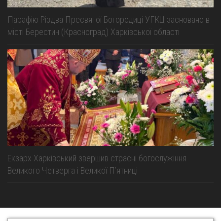
Парафію Різдва Пресвятої Богородиці УГКЦ засновано в
місті Берестин (Красноград) Харківської області
Екзарх Харківський звершив страсні богослужіння
Великого Четверга і Великої Пʼятниці