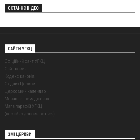
ОСТАННЄ ВІДЕО
САЙТИ УГКЦ
Офіційний сайт УГКЦ
Сайт новин
Кодекс канонів
Східних Церков
Церковний календар
Монаші згромадження
Мапа парафій УГКЦ
(постійно доповнюється)
ЗМІ ЦЕРКВИ