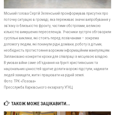
Св. Йосифа ОПДМ
Монастир сестер милосердя Св. Вінкентія. Дім Милосердя
Міський голова Сергій Зеленський проінформував присутніх про
Монастир Успення Пресвятої Богородиці Сестер Чину
поточну ситуацію в громаді, яка переживає значні випробування у
Святого Василія Великого
зв’язку із близькістю фронту, частими обстрілами, великою
кількістю вимушених переселенців. Учасники зустрічі обговорили
Комісії
суспільні виклики, які стоять перед лозівчанами – зокрема
Катехитична комісія
допомогу людям, які покинули рідні домівки, роботу із дітьми,
необхідність протистояння ворожим інформаційним маніпуляціям.
Комісія у справах молоді
Заплановано конкретні кроки для співпраці із місцевою владою.
Комісія у справах родини
В умовах війни саме об’єднання на ґрунті християнських та
Комісія з питань душпастирства охорони здоров’я
національних цінностей здатне долати ворожі підступи, надихати
людей захищати, жити і працювати на рідній землі.
Спільноти
Фото: ТРК «Лозова»
Квіти Слобожанщини
Пресслужба Харківського екзархату УГКЦ
Харківщина
ТАКОЖ МОЖЕ ЗАЦІКАВИТИ...
Полтавщина
Сумщина