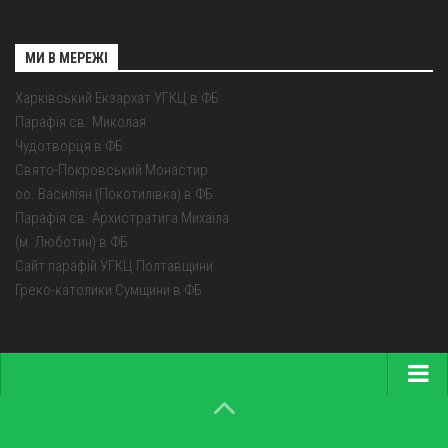
МИ В МЕРЕЖІ
Харківський Екзархат УГКЦ в ФБ
Парафія св. Миколая
Чудотворця в ФБ
Свято-Покровський Монастир
оо. Василіян (Покотилівка) в ФБ
Парафія св. Архистратига Михаїла
(м. Люботин) в ФБ
Сайт парафій УГКЦ Полтавщини
Греко-католики Сумщини в ФБ
Головна