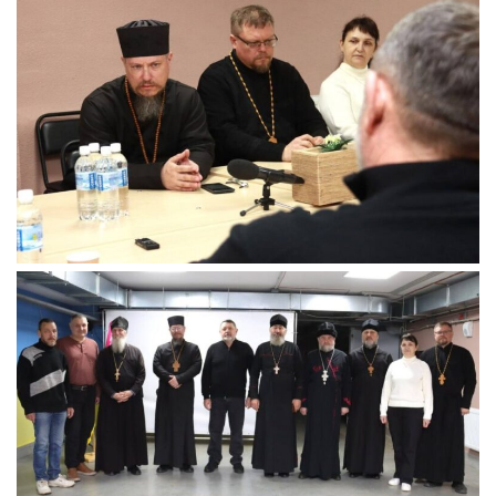
Вознесіння ГНІХ (с. Витівка)
Вознесіння Господнього (м. Кобеляки)
Пророка Іллі (смт. Білики)
Різдва Пресвятої Богородиці (с. Вільховатка)
Св. Апостола Андрія Первозванного (с. Засулля)
Св. Миколая (с. Деменки)
Успіння Пресвятої Богородиці (м. Кременчук)
Успіння Пресвятої Богородиці (м. Лубни)
Парохії Сумської області
Введення в храм Богородиці (м. Суми)
Матері Божої Неустанної Помочі (м. Охтирка)
Монастирі
Свято-Покровський монастир оо Василіян
Свято-Івано-Павлівський монастир сестер Згромадження