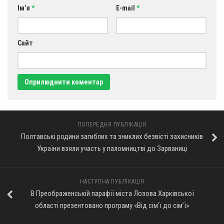
Ім’я
*
E-mail
*
Сайт
ПОПЕРЕДНЯ ПУБЛІКАЦІЯ
Полтавські родини загиблих та зниклих безвісті захисників
України взяли участь у паломництві до Зарваниці
НАСТУПНА ПУБЛІКАЦІЯ
В Преображенській парафії міста Лозова Харківської
області презентовано програму «Від сім’ї до сім’ї»