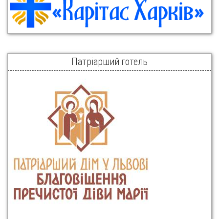
Патріарший готель