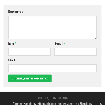
Оголошення
Коментар
Трансляції
Ім’я
*
E-mail
*
Сайт
ПОПЕРЕДНЯ ПУБЛІКАЦІЯ
Екзарх Харківський привітав з ювілеєм сестру Домініку