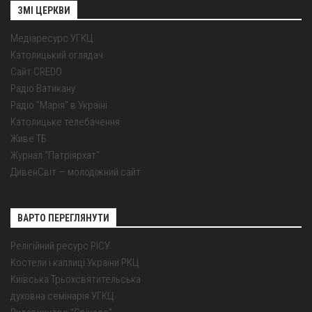
ЗМІ ЦЕРКВИ
Медіаресурс УГКЦ
Католицький оглядач
Сайт CREDO
Радіо Ватикану
Радіо "Марія" в Україні
Католицьке телебачення
Живе ТБ
Журнал "Патріярхат"
ДивенСвіт — молодіжний сайт
ВАРТО ПЕРЕГЛЯНУТИ
Релігійний ресурс РІСУ
Костели і каплиці України РКЦ
Київська Трьохсвятительська
духовна семінарія УГКЦ