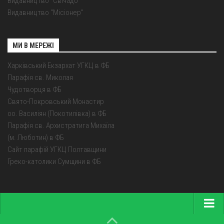
Видавництво "Свічадо"
Видавництво "Місіонер"
МИ В МЕРЕЖІ
Харківський Екзархат УГКЦ в ФБ
Парафія св. Миколая
Чудотворця в ФБ
Свято-Покровський Монастир
оо. Василіян (Покотилівка) в ФБ
Парафія св. Архистратига Михаїла
(м. Люботин) в ФБ
Сайт парафій УГКЦ Полтавщини
Греко-католики Сумщини в ФБ
Головна