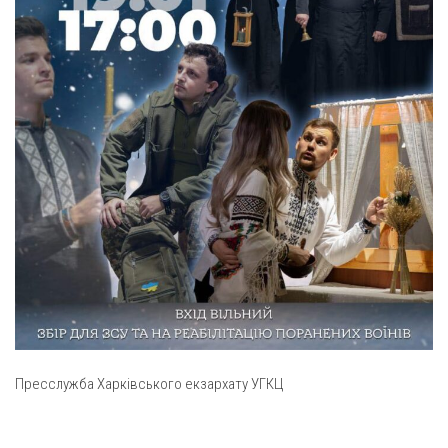
Вознесіння ГНІХ (с. Витівка)
Вознесіння Господнього (м. Кобеляки)
Пророка Іллі (смт. Білики)
Різдва Пресвятої Богородиці (с. Вільховатка)
Св. Апостола Андрія Первозванного (с. Засулля)
Св. Миколая (с. Деменки)
Успіння Пресвятої Богородиці (м. Кременчук)
Успіння Пресвятої Богородиці (м. Лубни)
Парохії Сумської області
Введення в храм Богородиці (м. Суми)
Матері Божої Неустанної Помочі (м. Охтирка)
Монастирі
Пресслужба Харківського екзархату УГКЦ
Свято-Покровський монастир оо Василіян
Свято-Івано-Павлівський монастир сестер Згромадження