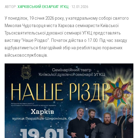
Газета Християнський голос
Архистратига Михаїла (м. Люботин)
АВТОР:
ХАРКІВСЬКИЙ ЕКЗАРХАТ УГКЦ
· 12.01.2026
Покрови Пресвятої Богородиці (с. Вільча)
Надруковані числа
У понеділок, 19 січня 2026 року, у катедральному соборі святого
Преображенська парафія (м. Лозова)
Миколая Чудотворця міста Харкова семінаристи Київської
Молитви
Трьохсвятительської духовної семінарії УГКЦ представлять
Парафія Благовіщення Пресвятої Богородиці (смт
Галерея
виставу “Наше Різдво”. Початок дійства о 17.00. Під час заходу
Золочів)
відбуватиметься благодійний збір на реабілітацію поранених
Рух pro-life
Парафія Різдва Пресвятої Богородиці м. Берестин
військовослужбовців.
(Красноград)
Парохії Полтавської області
Пресвятої Трійці (м. Полтава)
Всіх Святих українського народу (м. Полтава)
Свято-Юріївська парафія (м. Полтава)
Архистратига Михаїла (с. Пригарівка)
Благовіщення Пресвятої Богородиці (с. Шевченки)
Введення у храм Пресвятої Богородиці (с. Дашківка)