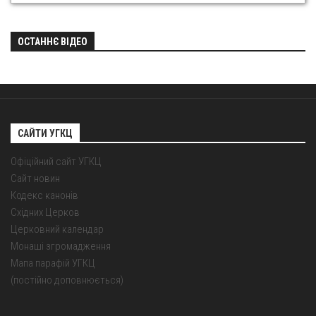
ОСТАННЄ ВІДЕО
САЙТИ УГКЦ
Офіційний сайт УГКЦ
Сайт новин
Кодекс канонів
Східних Церков
Церковний календар
Монаші згромадження
Мапа парафій УГКЦ
(постійно доповнюється)