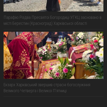
Парафію Різдва Пресвятої Богородиці УГКЦ засновано в
місті Берестин (Красноград) Харківської області
Екзарх Харківський звершив страсні богослужіння
Великого Четверга і Великої Пʼятниці