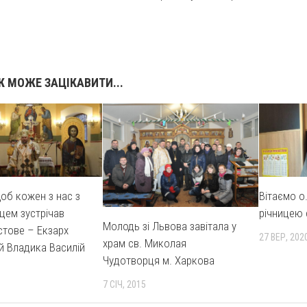
 МОЖЕ ЗАЦІКАВИТИ...
об кожен з нас з
Вітаємо о
цем зустрічав
річницею 
Молодь зі Львова завітала у
стове – Екзарх
27 ВЕР, 202
храм св. Миколая
й Владика Василій
Чудотворця м. Харкова
7 СІЧ, 2015