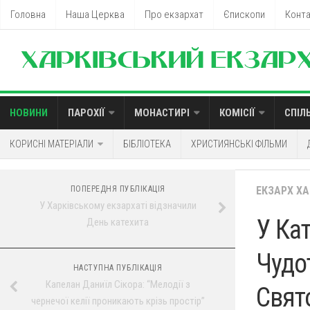
Головна
Наша Церква
Про екзархат
Єпископи
Конт
НОВИНИ
ПАРОХІЇ
МОНАСТИРІ
КОМІСІЇ
СПІЛ
КОРИСНІ МАТЕРІАЛИ
БІБЛІОТЕКА
ХРИСТИЯНСЬКІ ФІЛЬМИ
ПОПЕРЕДНЯ ПУБЛІКАЦІЯ
ЕКЗАРХ Х
У Харківському екзархаті відзначили
У Ка
День катехита
Чудо
НАСТУПНА ПУБЛІКАЦІЯ
Капелан Даниїл Сікора: “Мелодії з
Свят
чернечої келії проникають крізь простір”