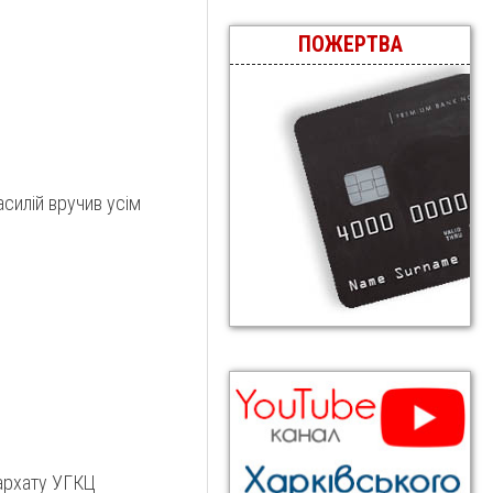
ПОЖЕРТВА
силій вручив усім
архату УГКЦ