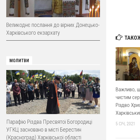
Великоднє послання до вірних Донецько-
Харківського екзархату
ТАКОЖ
МОЛИТВИ
Важливо, щ
чистим сер
Різдво Хри
Харківськи
Парафію Різдва Пресвятої Богородиці
5 СІЧ, 2021
УГКЦ засновано в місті Берестин
(Красноград) Харківської області