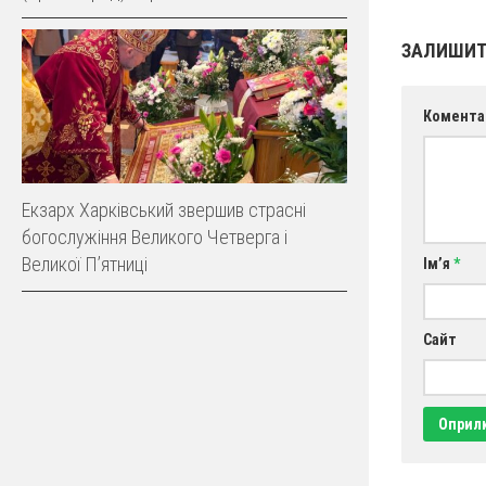
ЗАЛИШИТ
Комента
Екзарх Харківський звершив страсні
богослужіння Великого Четверга і
Великої Пʼятниці
Ім’я
*
Сайт