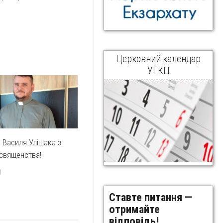
Церковний календар
УГКЦ
. Василя Улішака з
священства!
0
Ставте питання —
отримайте
відповідь!