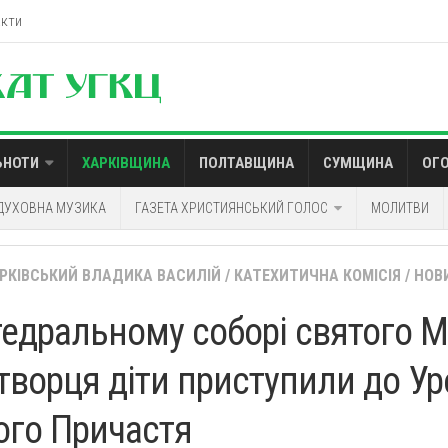
акти
ЬНОТИ
ХАРКІВЩИНА
ПОЛТАВЩИНА
СУМЩИНА
ОГ
ДУХОВНА МУЗИКА
ГАЗЕТА ХРИСТИЯНСЬКИЙ ГОЛОС
МОЛИТВИ
АРКІВСЬКИЙ ВЛАДИКА ВАСИЛІЙ
/
КАТЕХИТИЧНА КОМІСІЯ
/
НОВ
тедральному соборі святого 
творця діти приступили до Ур
ого Причастя