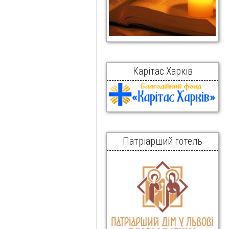
Карітас Харків
Патріарший готель