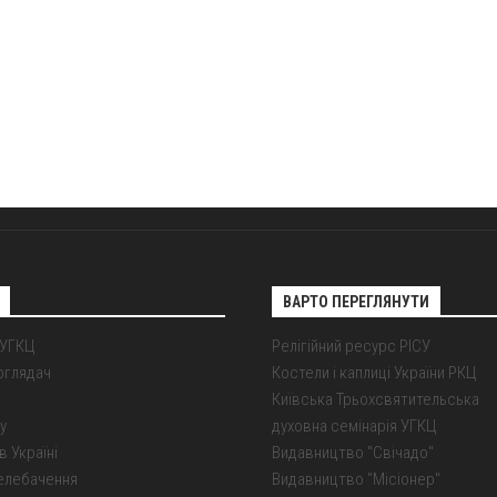
ВАРТО ПЕРЕГЛЯНУТИ
 УГКЦ
Релігійний ресурс РІСУ
оглядач
Костели і каплиці України РКЦ
Київська Трьохсвятительська
у
духовна семінарія УГКЦ
в Україні
Видавництво "Свічадо"
елебачення
Видавництво "Місіонер"