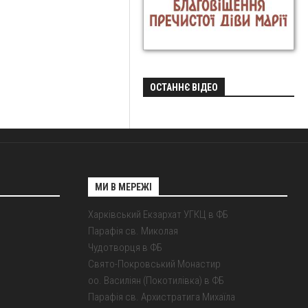
ОСТАННЄ ВІДЕО
МИ В МЕРЕЖІ
Харківський Екзархат УГКЦ в ФБ
Парафія св. Миколая
Чудотворця в ФБ
Свято-Покровський Монастир
оо. Василіян (Покотилівка) в ФБ
Парафія св. Архистратига Михаїла