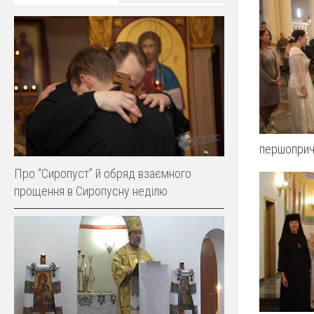
першоприч
Про “Сиропуст” й обряд взаємного
прощення в Сиропусну неділю