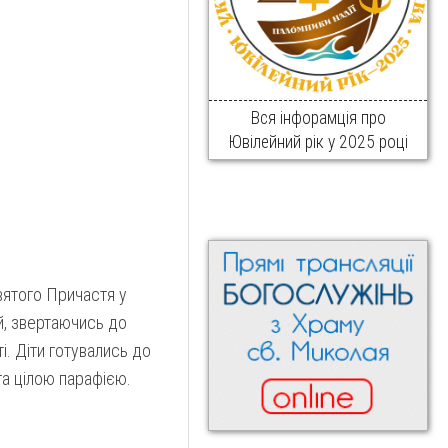
Вся інфорамція про
Ювілейний рік у 2025 році
вятого Причастя у
й, звертаючись до
ті. Діти готувались до
 та цілою парафією.