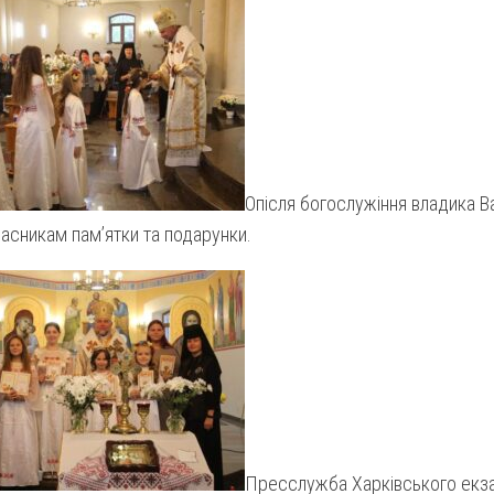
Опісля богослужіння владика Ва
асникам пам’ятки та подарунки.
Пресслужба Харківського екз