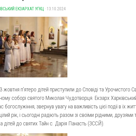
ІВСЬКИЙ ЕКЗАРХАТ УГКЦ
· 13.10.2024
3 жовтня п’ятеро дітей приступили до Сповіді та Урочистого С
ному соборі святого Миколая Чудотворця. Екзарх Харківськи
ас богослужіння, звернув увагу на важливість цієї події в їх жит
цілий рік, і сьогодні радіють разом зі своїми рідними, друзями
а дітей до святих Тайн с. Дарія Панасть (ЗССЙ).