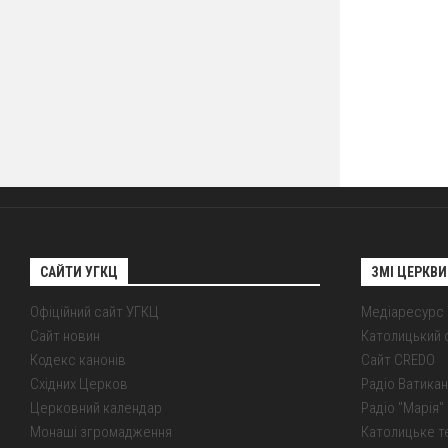
САЙТИ УГКЦ
ЗМІ ЦЕРКВИ
Офіційний сайт УГКЦ
Медіаресурс
Сайт новин
Католицький 
Кодекс канонів
Сайт CREDO
Східних Церков
Радіо Ватикан
Церковний календар
Радіо "Марія" 
Монаші згромадження
Католицьке т