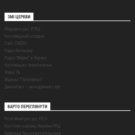
ЗМІ ЦЕРКВИ
Медіаресурс УГКЦ
Католицький оглядач
Сайт CREDO
Радіо Ватикану
Радіо "Марія" в Україні
Католицьке телебачення
Живе ТБ
Журнал "Патріярхат"
ДивенСвіт — молодіжний сайт
ВАРТО ПЕРЕГЛЯНУТИ
Релігійний ресурс РІСУ
Костели і каплиці України РКЦ
Київська Трьохсвятительська