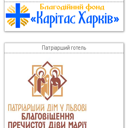
Патріарший готель