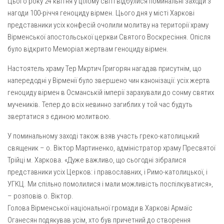
Цього року 24 квітня у цілому світі відбулися поминальні заходи з
Газета Християнський голос
Архистратига Михаїла (м. Люботин)
нагоди 100-річчя геноциду вірмен. Цього дня у місті Харкові
Покрови Пресвятої Богородиці (с. Вільча)
Надруковані числа
представники усіх конфесій очолили молитву на території храму
Вірменської апостольської церкви Святого Воскресіння. Опісля
Преображенська парафія (м. Лозова)
Молитви
було відкрито Меморіал жертвам геноциду вірмен.
Парафія Благовіщення Пресвятої Богородиці (смт
Галерея
Золочів)
Настоятель храму Тер Мкртич Григорян нагадав присутнім, що
Рух pro-life
напередодні у Вірменії було звершено чин канонізації: усіх жертв
Парафія Різдва Пресвятої Богородиці м. Берестин
геноциду вірмен в Османській імперії зарахували до сонму святих
(Красноград)
мучеників. Тепер до всіх невинно загиблих у той час будуть
Парохії Полтавської області
звертатися з єдиною молитвою.
Пресвятої Трійці (м. Полтава)
У поминальному заході також взяв участь греко-католицький
Всіх Святих українського народу (м. Полтава)
священик – о. Віктор Мартиненко, адміністратор храму Пресвятої
Свято-Юріївська парафія (м. Полтава)
Трійці м. Харкова. «Дуже важливо, що сьогодні зібралися
представники усіх Церков: і православних, і Римо-католицької, і
Архистратига Михаїла (с. Пригарівка)
УГКЦ. Ми спільно помолилися і мали можливість поспілкуватися»,
Благовіщення Пресвятої Богородиці (с. Шевченки)
– розповів о. Віктор.
Голова Вірменської національної громади в Харкові Армаїс
Введення у храм Пресвятої Богородиці (с. Дашківка)
Оганесян подякував усім, хто був причетний до створення