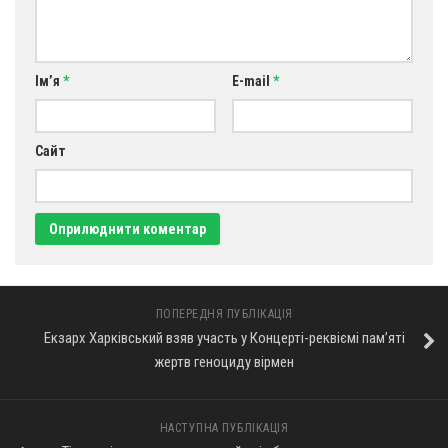
Оголошення
Трансляції
Ім’я
*
E-mail
*
Сайт
ПОПЕРЕДНЯ ПУБЛІКАЦІЯ
Екзарх Харківський взяв участь у Концерті-реквіємі пам’яті
жертв геноциду вірмен
НАСТУПНА ПУБЛІКАЦІЯ