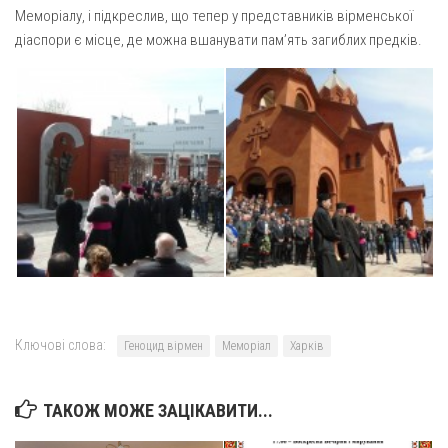
Вознесіння ГНІХ (с. Витівка)
Меморіалу, і підкреслив, що тепер у представників вірменської
Вознесіння Господнього (м. Кобеляки)
діаспори є місце, де можна вшанувати пам’ять загиблих предків.
Пророка Іллі (смт. Білики)
Різдва Пресвятої Богородиці (с. Вільховатка)
Св. Апостола Андрія Первозванного (с. Засулля)
Св. Миколая (с. Деменки)
Успіння Пресвятої Богородиці (м. Кременчук)
Успіння Пресвятої Богородиці (м. Лубни)
Парохії Сумської області
Введення в храм Богородиці (м. Суми)
Матері Божої Неустанної Помочі (м. Охтирка)
Ключові слова:
Геноцид вірмен
Меморіал
Харків
Монастирі
Свято-Покровський монастир оо Василіян
ТАКОЖ МОЖЕ ЗАЦІКАВИТИ...
Свято-Івано-Павлівський монастир сестер Згромадження