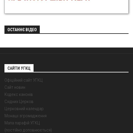
ОСТАННЄ ВІДЕО
САЙТИ УГКЦ
Офіційний сайт УГКЦ
Сайт новин
Кодекс канонів
Східних Церков
Церковний календар
Монаші згромадження
Мапа парафій УГКЦ
(постійно доповнюється)