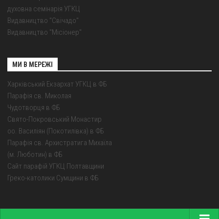
духовна семінарія УГКЦ
Видавництво "Свічадо"
Видавництво "Місіонер"
МИ В МЕРЕЖІ
Харківський Екзархат УГКЦ в ФБ
Парафія св. Миколая
Чудотворця в ФБ
Свято-Покровський Монастир
оо. Василіян (Покотилівка) в ФБ
Парафія св. Архистратига Михаїла
(м. Люботин) в ФБ
Сайт парафій УГКЦ Полтавщини
Греко-католики Сумщини в ФБ