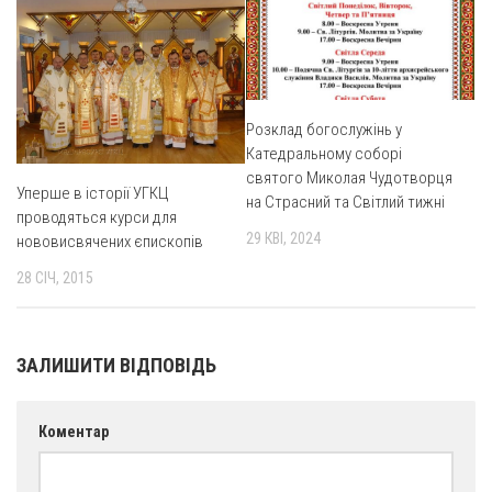
Св. Йосифа ОПДМ
Монастир сестер милосердя Св. Вінкентія. Дім Милосердя
Монастир Успення Пресвятої Богородиці Сестер Чину
Святого Василія Великого
Розклад богослужінь у
Комісії
Катедральному соборі
святого Миколая Чудотворця
Катехитична комісія
Уперше в історії УГКЦ
на Страсний та Світлий тижні
Комісія у справах молоді
проводяться курси для
29 КВІ, 2024
нововисвячених єпископів
Комісія у справах родини
28 СІЧ, 2015
Комісія з питань душпастирства охорони здоров’я
Спільноти
ЗАЛИШИТИ ВІДПОВІДЬ
Квіти Слобожанщини
Харківщина
Коментар
Полтавщина
Сумщина