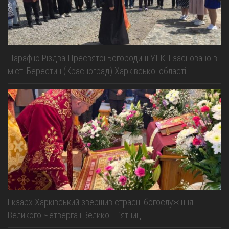
Парафію Різдва Пресвятої Богородиці УГКЦ засновано в
місті Берестин (Красноград) Харківської області
Екзарх Харківський звершив страсні богослужіння
Великого Четверга і Великої Пʼятниці