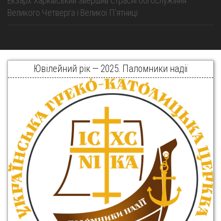
Екзарх Харківський звершив страсні богослужіння
Великого Четверга і Великої Пʼятниці
Ювілейний рік — 2025. Паломники надії