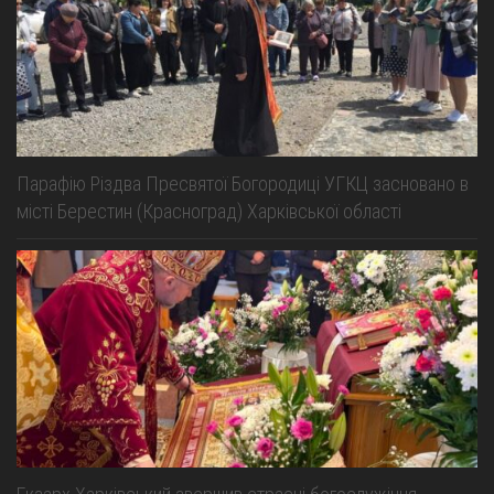
Парафію Різдва Пресвятої Богородиці УГКЦ засновано в
місті Берестин (Красноград) Харківської області