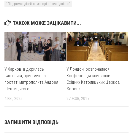
Св. Йосифа ОПДМ
“Підтримка дітей та молоді з інвалідністю”
Монастир сестер милосердя Св. Вінкентія. Дім Милосердя
Монастир Успення Пресвятої Богородиці Сестер Чину
ТАКОЖ МОЖЕ ЗАЦІКАВИТИ...
Святого Василія Великого
Комісії
Катехитична комісія
Комісія у справах молоді
Комісія у справах родини
У Харкові відкрилась
У Лондоні розпочалася
виставка, присвячена
Конференція єпископів
Комісія з питань душпастирства охорони здоров’я
постаті митрополита Андрея
Східних Католицьких Церков
Спільноти
Шептицького
Європи
4 КВІ, 2025
27 ЖОВ, 2017
Квіти Слобожанщини
Харківщина
Полтавщина
ЗАЛИШИТИ ВІДПОВІДЬ
Сумщина