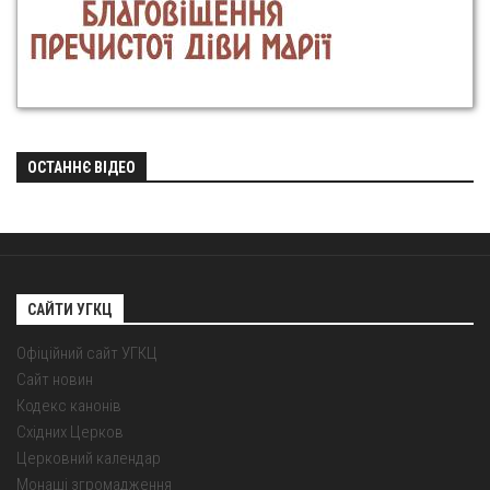
ОСТАННЄ ВІДЕО
САЙТИ УГКЦ
Офіційний сайт УГКЦ
Сайт новин
Кодекс канонів
Східних Церков
Церковний календар
Монаші згромадження