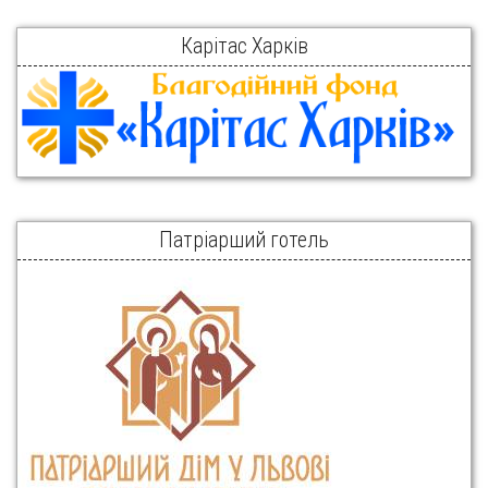
Карітас Харків
Патріарший готель