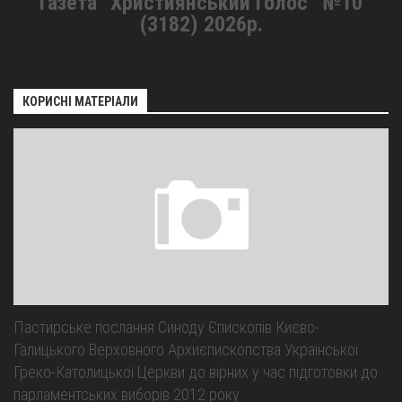
Газета “Християнський Голос” №10
(3182) 2026р.
КОРИСНІ МАТЕРІАЛИ
Пастирське послання Синоду Єпископів Києво-
Галицького Верховного Архиєпископства Української
Греко-Католицької Церкви до вірних у час підготовки до
парламентських виборів 2012 року