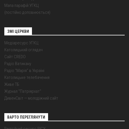
Мапа парафій УГКЦ
(постійно доповнюється)
ЗМІ ЦЕРКВИ
Медіаресурс УГКЦ
Католицький оглядач
Сайт CREDO
Радіо Ватикану
Радіо "Марія" в Україні
Католицьке телебачення
Живе ТБ
Журнал "Патріярхат"
ДивенСвіт — молодіжний сайт
ВАРТО ПЕРЕГЛЯНУТИ
Релігійний ресурс РІСУ