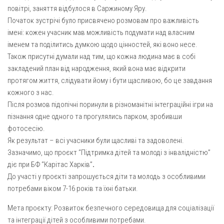
Газета Християнський голос
Архистратига Михаїла (м. Люботин)
повітрі, заняття відбулося в Саржиному Яру.
Початок зустрічі було присвячено розмовам про важливість
Покрови Пресвятої Богородиці (с. Вільча)
Надруковані числа
імені: кожен учасник мав можливість подумати над власним
Преображенська парафія (м. Лозова)
Молитви
іменем та поділитись думкою щодо цінностей, які воно несе.
Також присутні думали над тим, що кожна людина має в собі
Парафія Благовіщення Пресвятої Богородиці (смт
Галерея
Золочів)
закладений план від народження, який вона має відкрити
Рух pro-life
протягом життя, слідувати йому і бути щасливою, бо це завдання
Парафія Різдва Пресвятої Богородиці м. Берестин
кожного з нас.
(Красноград)
Після розмов підопічні поринули в різноманітні інтеграційні ігри на
Парохії Полтавської області
пізнання одне одного та прогулялись парком, зробивши
Пресвятої Трійці (м. Полтава)
фотосесію.
Як результат – всі учасники були щасливі та задоволені.
Всіх Святих українського народу (м. Полтава)
Зазначимо, що проєкт “Підтримка дітей та молоді з інвалідністю”
Свято-Юріївська парафія (м. Полтава)
діє при БФ “Карітас Харків”
.
Архистратига Михаїла (с. Пригарівка)
До участі у проєкті запрошується діти та молодь з особливими
потребами віком 7-16 років та їхні батьки.
Благовіщення Пресвятої Богородиці (с. Шевченки)
Мета проєкту: Розвиток безпечного середовища для соціалізації
Введення у храм Пресвятої Богородиці (с. Дашківка)
та інтеграції дітей з особливими потребами.