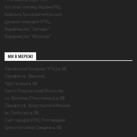
Костели і каплиці України РКЦ
Київська Трьохсвятительська
духовна семінарія УГКЦ
Видавництво "Свічадо"
Видавництво "Місіонер"
МИ В МЕРЕЖІ
Харківський Екзархат УГКЦ в ФБ
Парафія св. Миколая
Чудотворця в ФБ
Свято-Покровський Монастир
оо. Василіян (Покотилівка) в ФБ
Парафія св. Архистратига Михаїла
(м. Люботин) в ФБ
Сайт парафій УГКЦ Полтавщини
Греко-католики Сумщини в ФБ