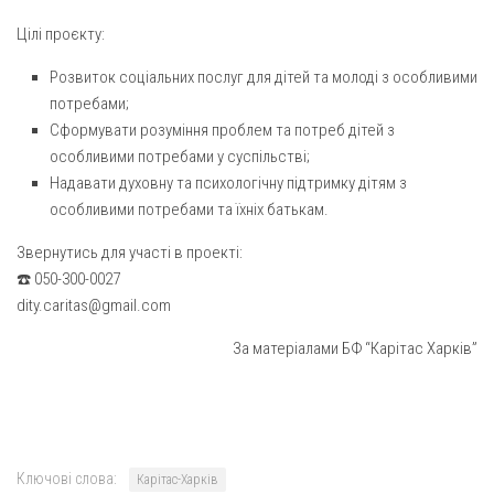
Вознесіння ГНІХ (с. Витівка)
Цілі проєкту:
Вознесіння Господнього (м. Кобеляки)
Пророка Іллі (смт. Білики)
Розвиток соціальних послуг для дітей та молоді з особливими
потребами;
Різдва Пресвятої Богородиці (с. Вільховатка)
Сформувати розуміння проблем та потреб дітей з
Св. Апостола Андрія Первозванного (с. Засулля)
особливими потребами у суспільстві;
Надавати духовну та психологічну підтримку дітям з
Св. Миколая (с. Деменки)
особливими потребами та їхніх батькам.
Успіння Пресвятої Богородиці (м. Кременчук)
Звернутись для участі в проекті:
Успіння Пресвятої Богородиці (м. Лубни)
☎️ 050-300-0027
Парохії Сумської області
dity.caritas@gmail.com
Введення в храм Богородиці (м. Суми)
За матеріалами БФ “Карітас Харків”
Матері Божої Неустанної Помочі (м. Охтирка)
Монастирі
Свято-Покровський монастир оо Василіян
Ключові слова:
Свято-Івано-Павлівський монастир сестер Згромадження
Карітас-Харків