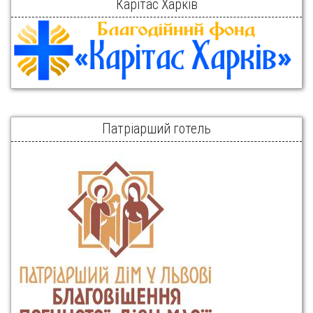
Карітас Харків
Патріарший готель