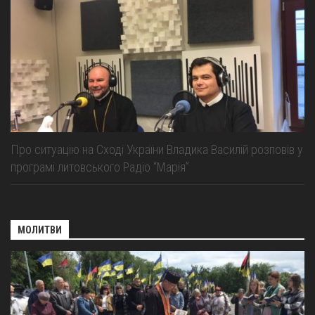
Про ситуацію на Сході України Владика Василій розповів у
програмі литовського Радіо “Марія”
МОЛИТВИ