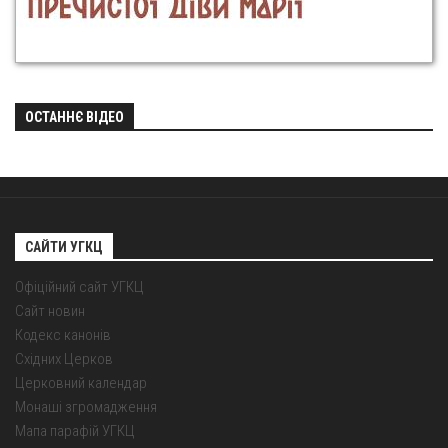
ОСТАННЄ ВІДЕО
САЙТИ УГКЦ
Офіційний сайт УГКЦ
Сайт новин
Кодекс канонів
Східних Церков
Церковний календар
Монаші згромадження
Мапа парафій УГКЦ