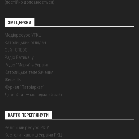
(постійно доповнюється)
ЗМІ ЦЕРКВИ
Медіаресурс УГКЦ
Католицький оглядач
Сайт CREDO
Радіо Ватикану
Радіо "Марія" в Україні
Католицьке телебачення
Живе ТБ
Журнал "Патріярхат"
ДивенСвіт — молодіжний сайт
ВАРТО ПЕРЕГЛЯНУТИ
Релігійний ресурс РІСУ
Костели і каплиці України РКЦ