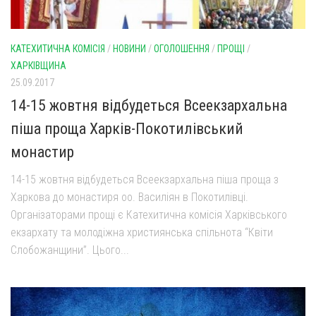
Газета Християнський голос
Архистратига Михаїла (м. Люботин)
Покрови Пресвятої Богородиці (с. Вільча)
Надруковані числа
КАТЕХИТИЧНА КОМІСІЯ
/
НОВИНИ
/
ОГОЛОШЕННЯ
/
ПРОЩІ
/
Преображенська парафія (м. Лозова)
Молитви
ХАРКІВЩИНА
Парафія Благовіщення Пресвятої Богородиці (смт
25.09.2017
Галерея
Золочів)
14-15 жовтня відбудеться Всеекзархальна
Рух pro-life
Парафія Різдва Пресвятої Богородиці м. Берестин
піша проща Харків-Покотилівський
(Красноград)
монастир
Парохії Полтавської області
Пресвятої Трійці (м. Полтава)
14-15 жовтня відбудеться Всеекзархальна піша проща з
Харкова до монастиря оо. Василіян в Покотилівці.
Всіх Святих українського народу (м. Полтава)
Організаторами прощі є Катехитична комісія Харківського
Свято-Юріївська парафія (м. Полтава)
екзархату та молодіжна християнська спільнота “Квіти
Архистратига Михаїла (с. Пригарівка)
Слобожанщини”. Цього...
Благовіщення Пресвятої Богородиці (с. Шевченки)
Введення у храм Пресвятої Богородиці (с. Дашківка)