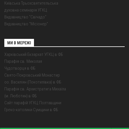
Київська Трьохсвятительська
духовна семінарія УГКЦ
Видавництво "Свічадо"
Видавництво "Місіонер"
МИ В МЕРЕЖІ
Харківський Екзархат УГКЦ в ФБ
Парафія св. Миколая
Чудотворця в ФБ
Свято-Покровський Монастир
оо. Василіян (Покотилівка) в ФБ
Парафія св. Архистратига Михаїла
(м. Люботин) в ФБ
Сайт парафій УГКЦ Полтавщини
Греко-католики Сумщини в ФБ