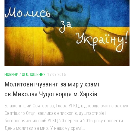
Вознесіння ГНІХ (с. Витівка)
Вознесіння Господнього (м. Кобеляки)
Пророка Іллі (смт. Білики)
Різдва Пресвятої Богородиці (с. Вільховатка)
Св. Апостола Андрія Первозванного (с. Засулля)
Св. Миколая (с. Деменки)
Успіння Пресвятої Богородиці (м. Кременчук)
Успіння Пресвятої Богородиці (м. Лубни)
НОВИНИ
/
ОГОЛОШЕННЯ
17.09.2016
Парохії Сумської області
Молитовні чування за мир у храмі
Введення в храм Богородиці (м. Суми)
св.Миколая Чудотворця м.Харків
Матері Божої Неустанної Помочі (м. Охтирка)
Блаженніший Святослав, Глава УГКЦ, відповідаючи на заклик
Монастирі
Святішого Отця, закликав єпископів, душпастирів і
богопосвячених осіб УГКЦ 20 вересня 2016 року провести
Свято-Покровський монастир оо Василіян
День молитви за мир. У нашому храмі...
Свято-Івано-Павлівський монастир сестер Згромадження