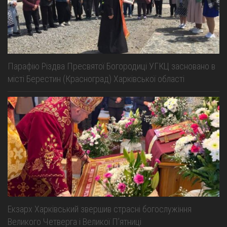
Парафію Різдва Пресвятої Богородиці УГКЦ засновано в
місті Берестин (Красноград) Харківської області
Екзарх Харківський звершив страсні богослужіння
Великого Четверга і Великої Пʼятниці