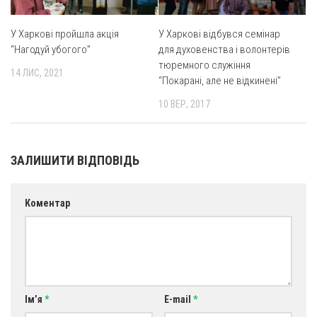
Св. Йосифа ОПДМ
Монастир сестер милосердя Св. Вінкентія. Дім Милосердя
У Харкові пройшла акція
У Харкові відбувся семінар
“Нагодуй убогого”
для духовенства і волонтерів
Монастир Успення Пресвятої Богородиці Сестер Чину
тюремного служіння
Святого Василія Великого
14 ЛИС, 2021
“Покарані, але не відкинені”
Комісії
10 ВЕР, 2017
Катехитична комісія
Комісія у справах молоді
ЗАЛИШИТИ ВІДПОВІДЬ
Комісія у справах родини
Комісія з питань душпастирства охорони здоров’я
Коментар
Спільноти
Квіти Слобожанщини
Харківщина
Полтавщина
Ім’я
*
E-mail
*
Сумщина