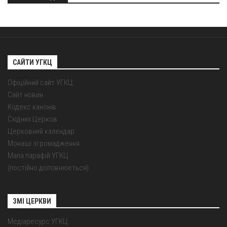
САЙТИ УГКЦ
Офіційний сайт УГКЦ
Сайт новин
Кодекс канонів
Східних Церков
Церковний календар
Монаші згромадження
Мапа парафій УГКЦ
(постійно доповнюється)
ЗМІ ЦЕРКВИ
Медіаресурс УГКЦ