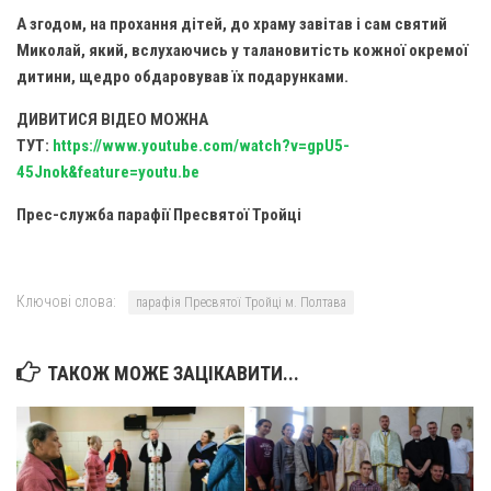
Вознесіння ГНІХ (с. Витівка)
А згодом, на прохання дітей, до храму завітав і сам святий
Вознесіння Господнього (м. Кобеляки)
Миколай, який, вслухаючись у талановитість кожної окремої
Пророка Іллі (смт. Білики)
дитини, щедро обдаровував їх подарунками.
Різдва Пресвятої Богородиці (с. Вільховатка)
ДИВИТИСЯ ВІДЕО МОЖНА
ТУТ:
https://www.youtube.com/watch?v=gpU5-
Св. Апостола Андрія Первозванного (с. Засулля)
45Jnok&feature=youtu.be
Св. Миколая (с. Деменки)
Прес-служба парафії Пресвятої Тройці
Успіння Пресвятої Богородиці (м. Кременчук)
Успіння Пресвятої Богородиці (м. Лубни)
Парохії Сумської області
Ключові слова:
парафія Пресвятої Тройці м. Полтава
Введення в храм Богородиці (м. Суми)
Матері Божої Неустанної Помочі (м. Охтирка)
ТАКОЖ МОЖЕ ЗАЦІКАВИТИ...
Монастирі
Свято-Покровський монастир оо Василіян
Свято-Івано-Павлівський монастир сестер Згромадження