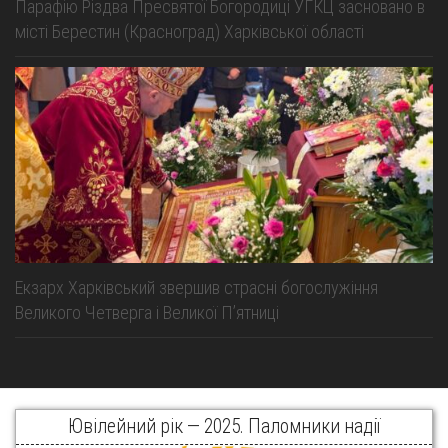
Парафію Різдва Пресвятої Богородиці УГКЦ засновано в
місті Берестин (Красноград) Харківської області
Екзарх Харківський звершив страсні богослужіння
Великого Четверга і Великої Пʼятниці
Ювілейний рік — 2025. Паломники надії