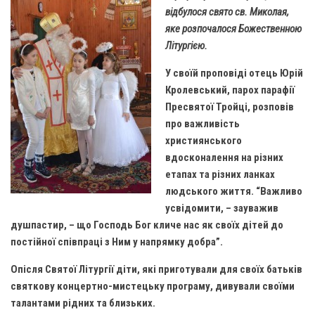
Газета Християнський голос
Архистратига Михаїла (м. Люботин)
відбулося свято св. Миколая,
яке розпочалося Божественною
Покрови Пресвятої Богородиці (с. Вільча)
Надруковані числа
Літургією.
Преображенська парафія (м. Лозова)
Молитви
У своїй проповіді отець Юрій
Парафія Благовіщення Пресвятої Богородиці (смт
Галерея
Кролевський, парох парафії
Золочів)
Пресвятої Тройці, розповів
Рух pro-life
Парафія Різдва Пресвятої Богородиці м. Берестин
про важливість
(Красноград)
християнського
Парохії Полтавської області
вдосконалення на різних
етапах та різних ланках
Пресвятої Трійці (м. Полтава)
людського життя. “Важливо
Всіх Святих українського народу (м. Полтава)
усвідомити, – зауважив
Свято-Юріївська парафія (м. Полтава)
душпастир, – що Господь Бог кличе нас як своїх дітей до
постійної співпраці з Ним у напрямку добра”.
Архистратига Михаїла (с. Пригарівка)
Опісля Святої Літургії діти, які приготували для своїх батьків
Благовіщення Пресвятої Богородиці (с. Шевченки)
святкову концертно-мистецьку програму, дивували своїми
Введення у храм Пресвятої Богородиці (с. Дашківка)
талантами рідних та близьких.