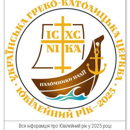
Вся інфорамція про Ювілейний рік у 2025 році