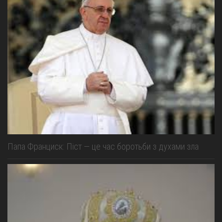
Папа Франциск: Піст — це час боротьби з духами зла