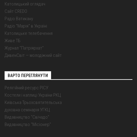
Католицький оглядач
Сайт CREDO
Радіо Ватикану
Радіо "Марія" в Україні
Католицьке телебачення
Живе ТБ
Журнал "Патріярхат"
ДивенСвіт — молодіжний сайт
ВАРТО ПЕРЕГЛЯНУТИ
Релігійний ресурс РІСУ
Костели і каплиці України РКЦ
Київська Трьохсвятительська
духовна семінарія УГКЦ
Видавництво "Свічадо"
Видавництво "Місіонер"