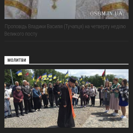
Проповідь Владики Василія (Тучапця) на четверту неділю
Великого посту
МОЛИТВИ