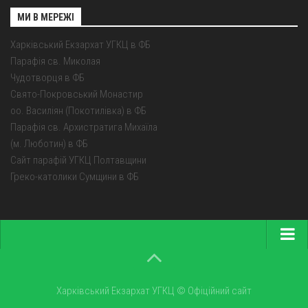
МИ В МЕРЕЖІ
Харківський Екзархат УГКЦ в ФБ
Парафія св. Миколая
Чудотворця в ФБ
Свято-Покровський Монастир
оо. Василіян (Покотилівка) в ФБ
Парафія св. Архистратига Михаїла
(м. Люботин) в ФБ
Сайт парафій УГКЦ Полтавщини
Греко-католики Сумщини в ФБ
Головна
Про екзархат
Харківський Екзархат УГКЦ © Офіційний сайт