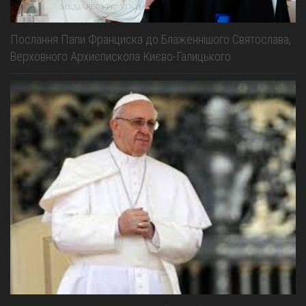
Послання Папи Франциска до Блаженнішого Святослава,
Верховного Архиєпископа Києво-Галицького