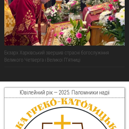
Екзарх Харківський звершив страсні богослужіння
Великого Четверга і Великої Пʼятниці
Ювілейний рік — 2025. Паломники надії