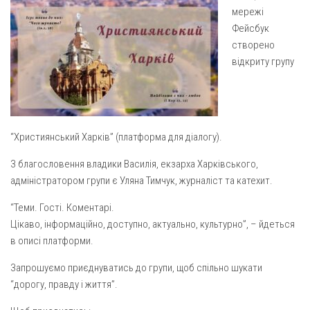
Газета Християнський голос
Архистратига Михаїла (м. Люботин)
мережі
Фейсбук
Покрови Пресвятої Богородиці (с. Вільча)
Надруковані числа
створено
Преображенська парафія (м. Лозова)
Молитви
відкриту групу
Парафія Благовіщення Пресвятої Богородиці (смт
Галерея
Золочів)
Рух pro-life
Парафія Різдва Пресвятої Богородиці м. Берестин
(Красноград)
“Християнський Харків” (платформа для діалогу).
Парохії Полтавської області
З благословення владики Василія, екзарха Харківського,
Пресвятої Трійці (м. Полтава)
адміністратором групи є Уляна Тимчук, журналіст та катехит.
Всіх Святих українського народу (м. Полтава)
“Теми. Гості. Коментарі.
Свято-Юріївська парафія (м. Полтава)
Цікаво, інформаційно, доступно, актуально, культурно”, – йдеться
в описі платформи.
Архистратига Михаїла (с. Пригарівка)
Благовіщення Пресвятої Богородиці (с. Шевченки)
Запрошуємо приєднуватись до групи, щоб спільно шукати
“дорогу, правду і життя”.
Введення у храм Пресвятої Богородиці (с. Дашківка)