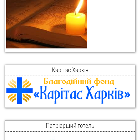
Карітас Харків
Патріарший готель