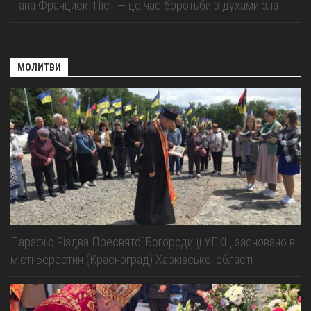
Папа Франциск: Піст — це час боротьби з духами зла
МОЛИТВИ
Парафію Різдва Пресвятої Богородиці УГКЦ засновано в
місті Берестин (Красноград) Харківської області