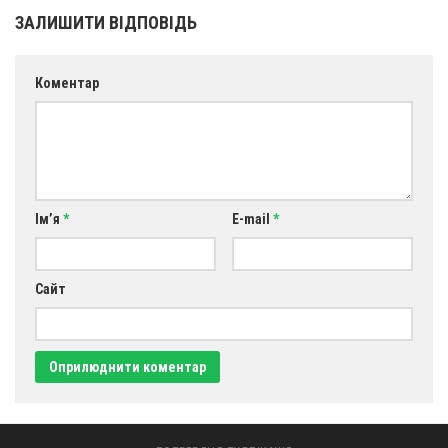
Св. Йосифа ОПДМ
ЗАЛИШИТИ ВІДПОВІДЬ
Монастир сестер милосердя Св. Вінкентія. Дім Милосердя
Монастир Успення Пресвятої Богородиці Сестер Чину
Коментар
Святого Василія Великого
Комісії
Катехитична комісія
Комісія у справах молоді
Ім’я
*
E-mail
*
Комісія у справах родини
Комісія з питань душпастирства охорони здоров’я
Сайт
Спільноти
Квіти Слобожанщини
Харківщина
Полтавщина
Сумщина