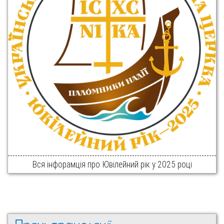
Вся інфорамція про Ювілейний рік у 2025 році