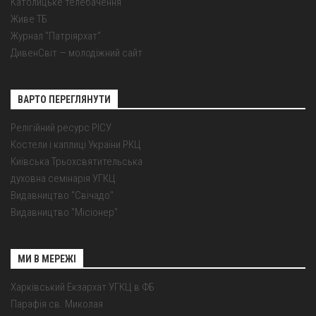
Католицьке телебачення
Живе ТБ
Журнал "Патріярхат"
ДивенСвіт — молодіжний сайт
ВАРТО ПЕРЕГЛЯНУТИ
Релігійний ресурс РІСУ
Костели і каплиці України РКЦ
Київська Трьохсвятительська
духовна семінарія УГКЦ
Видавництво "Свічадо"
Видавництво "Місіонер"
МИ В МЕРЕЖІ
Харківський Екзархат УГКЦ в ФБ
Парафія св. Миколая