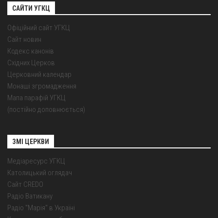
САЙТИ УГКЦ
Офіційний сайт УГКЦ
Сайт новин
Кодекс канонів
Східних Церков
Церковний календар
Монаші згромадження
Мапа парафій УГКЦ
(постійно доповнюється)
ЗМІ ЦЕРКВИ
Медіаресурс УГКЦ
Католицький оглядач
Сайт CREDO
Радіо Ватикану
Радіо "Марія" в Україні