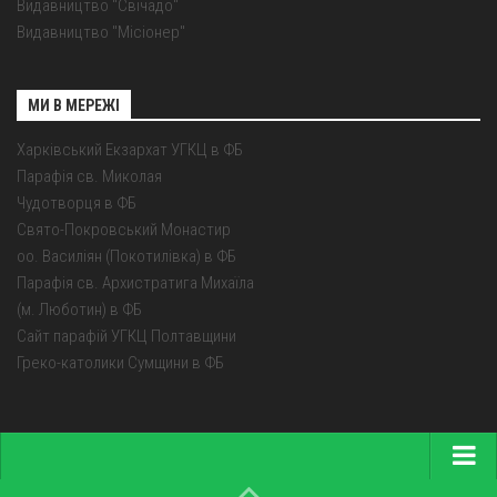
Видавництво "Свічадо"
Видавництво "Місіонер"
МИ В МЕРЕЖІ
Харківський Екзархат УГКЦ в ФБ
Парафія св. Миколая
Чудотворця в ФБ
Свято-Покровський Монастир
оо. Василіян (Покотилівка) в ФБ
Парафія св. Архистратига Михаїла
(м. Люботин) в ФБ
Сайт парафій УГКЦ Полтавщини
Греко-католики Сумщини в ФБ