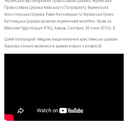
Українська Афтокефальна Православна Церква, Українська
Газета Християнський голос
Архистратига Михаїла (м. Люботин)
Православна Церква Київського Патріархату, Вірменська
Покрови Пресвятої Богородиці (с. Вільча)
Надруковані числа
Апостольська Церква, Римо-Католицька та Українська Греко-
Католицька Церкви провели екуменічний молебен. Храм св.
Преображенська парафія (м. Лозова)
Молитви
Миколая Чудотворця УГКЦ, Харків, Салтівка, 24 січня 2015 р. Б.
Парафія Благовіщення Пресвятої Богородиці (смт
Галерея
Золочів)
Цілий попередній тиждень вищезазначені християнські церкви
Рух pro-life
Харкова спільно молилися в храмах кожної з конфесій.
Парафія Різдва Пресвятої Богородиці м. Берестин
(Красноград)
Парохії Полтавської області
Пресвятої Трійці (м. Полтава)
Всіх Святих українського народу (м. Полтава)
Свято-Юріївська парафія (м. Полтава)
Архистратига Михаїла (с. Пригарівка)
Благовіщення Пресвятої Богородиці (с. Шевченки)
Введення у храм Пресвятої Богородиці (с. Дашківка)