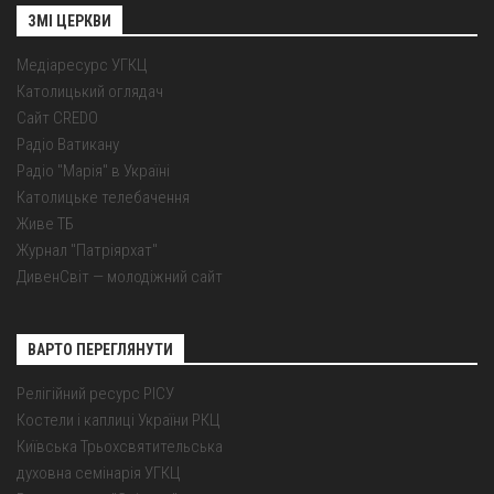
ЗМІ ЦЕРКВИ
Медіаресурс УГКЦ
Католицький оглядач
Сайт CREDO
Радіо Ватикану
Радіо "Марія" в Україні
Католицьке телебачення
Живе ТБ
Журнал "Патріярхат"
ДивенСвіт — молодіжний сайт
ВАРТО ПЕРЕГЛЯНУТИ
Релігійний ресурс РІСУ
Костели і каплиці України РКЦ
Київська Трьохсвятительська
духовна семінарія УГКЦ