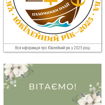
Вся інфорамція про Ювілейний рік у 2025 році