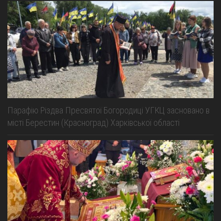
Парафію Різдва Пресвятої Богородиці УГКЦ засновано в
місті Берестин (Красноград) Харківської області