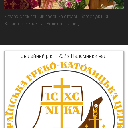
Екзарх Харківський звершив страсні богослужіння
Великого Четверга і Великої Пʼятниці
Ювілейний рік — 2025. Паломники надії