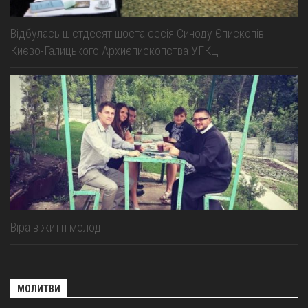
Відбулась шістдесят шоста сесія Синоду Єпископів
Києво-Галицького Архиєпископства УГКЦ
Віра в житті молоді
МОЛИТВИ