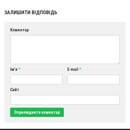
Св. Йосифа ОПДМ
ЗАЛИШИТИ ВІДПОВІДЬ
Монастир сестер милосердя Св. Вінкентія. Дім Милосердя
Монастир Успення Пресвятої Богородиці Сестер Чину
Святого Василія Великого
Коментар
Комісії
Катехитична комісія
Комісія у справах молоді
Комісія у справах родини
Ім’я
*
E-mail
*
Комісія з питань душпастирства охорони здоров’я
Спільноти
Сайт
Квіти Слобожанщини
Харківщина
Полтавщина
Сумщина