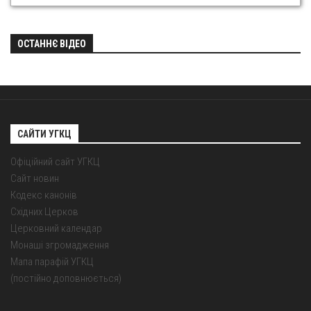
ОСТАННЄ ВІДЕО
САЙТИ УГКЦ
Офіційний сайт УГКЦ
Сайт новин
Кодекс канонів
Східних Церков
Церковний календар
Монаші згромадження
Мапа парафій УГКЦ
(постійно доповнюється)