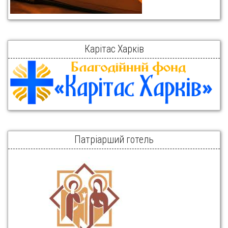
Карітас Харків
Патріарший готель