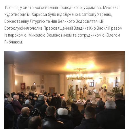
Газета Християнський голос
Архистратига Михаїла (м. Люботин)
19 січня, у свято Богоявлення Господнього, у храмі св. Миколая
Покрови Пресвятої Богородиці (с. Вільча)
Надруковані числа
Чудотворця м. Харкова було відслужено Святкову Утреню,
Божественну Літургію та Чин Великого Водосвяття. Ці
Преображенська парафія (м. Лозова)
Молитви
Богослужіння очолив Преосвященний Владика Кир Василій разом
Парафія Благовіщення Пресвятої Богородиці (смт
Галерея
із парохом о. Миколою Семеновичем та сотрудником о. Олегом
Золочів)
Рибчаком.
Рух pro-life
Парафія Різдва Пресвятої Богородиці м. Берестин
(Красноград)
Парохії Полтавської області
Пресвятої Трійці (м. Полтава)
Всіх Святих українського народу (м. Полтава)
Свято-Юріївська парафія (м. Полтава)
Архистратига Михаїла (с. Пригарівка)
Благовіщення Пресвятої Богородиці (с. Шевченки)
Введення у храм Пресвятої Богородиці (с. Дашківка)