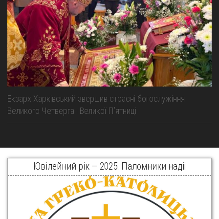
Екзарх Харківський звершив страсні богослужіння
Великого Четверга і Великої Пʼятниці
Ювілейний рік — 2025. Паломники надії