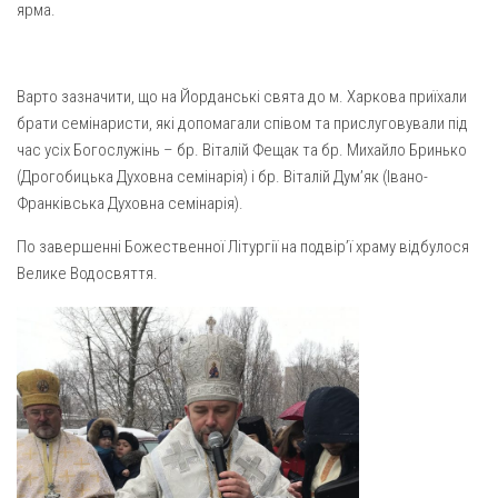
ярма.
Оголошення
Трансляції
Варто зазначити, що на Йорданські свята до м. Харкова приїхали
брати семінаристи, які допомагали співом та прислуговували під
час усіх Богослужінь – бр. Віталій Фещак та бр. Михайло Бринько
(Дрогобицька Духовна семінарія) і бр. Віталій Дум’як (Івано-
Франківська Духовна семінарія).
По завершенні Божественної Літургії на подвір’ї храму відбулося
Велике Водосвяття.