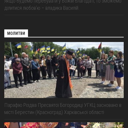
Якщо будемо перебувати у Божій благодаті, то зможемо
ділитися любов’ю – владика Василій
МОЛИТВИ
Парафію Різдва Пресвятої Богородиці УГКЦ засновано в
місті Берестин (Красноград) Харківської області