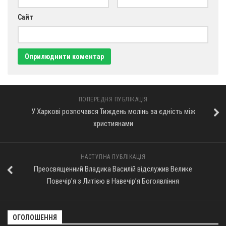
Сайт
ПОПЕРЕДНЯ ПУБЛІКАЦІЯ
У Харкові розпочався Тиждень молінь за єдність між
християнами
НАСТУПНА ПУБЛІКАЦІЯ
Преосвященний Владика Василій відслужив Велике
Повечір’я з Литією в Навечір’я Богоявління
ОГОЛОШЕННЯ