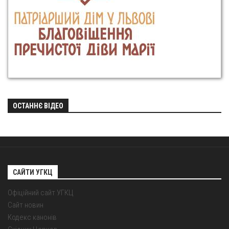
ОСТАННЄ ВІДЕО
САЙТИ УГКЦ
Офіційний сайт УГКЦ
Сайт новин
Кодекс канонів