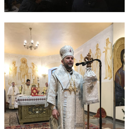
Вознесіння ГНІХ (с. Витівка)
Вознесіння Господнього (м. Кобеляки)
Пророка Іллі (смт. Білики)
Різдва Пресвятої Богородиці (с. Вільховатка)
Св. Апостола Андрія Первозванного (с. Засулля)
Св. Миколая (с. Деменки)
Успіння Пресвятої Богородиці (м. Кременчук)
Успіння Пресвятої Богородиці (м. Лубни)
Парохії Сумської області
Введення в храм Богородиці (м. Суми)
Матері Божої Неустанної Помочі (м. Охтирка)
Монастирі
Свято-Покровський монастир оо Василіян
Свято-Івано-Павлівський монастир сестер Згромадження