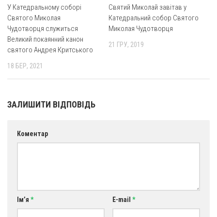
У Катедральному соборі
Святий Миколай завітав у
Святого Миколая
Катедральний собор Святого
Чудотворця служиться
Миколая Чудотворця
Великий покаянний канон
21 ГРУ, 2019
святого Андрея Критського
18 БЕР, 2021
ЗАЛИШИТИ ВІДПОВІДЬ
Коментар
Ім’я
*
E-mail
*