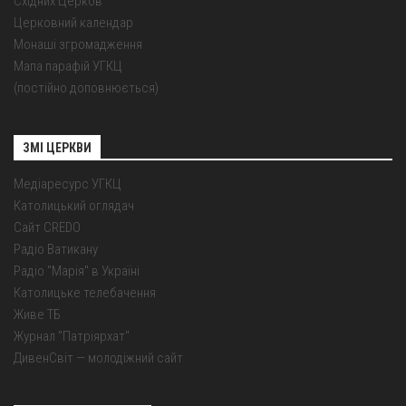
Східних Церков
Церковний календар
Монаші згромадження
Мапа парафій УГКЦ
(постійно доповнюється)
ЗМІ ЦЕРКВИ
Медіаресурс УГКЦ
Католицький оглядач
Сайт CREDO
Радіо Ватикану
Радіо "Марія" в Україні
Католицьке телебачення
Живе ТБ
Журнал "Патріярхат"
ДивенСвіт — молодіжний сайт