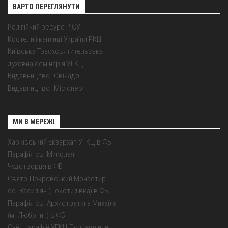
ВАРТО ПЕРЕГЛЯНУТИ
Релігійний ресурс РІСУ
Костели і каплиці України РКЦ
Київська Трьохсвятительська
духовна семінарія УГКЦ
Видавництво "Свічадо"
Видавництво "Місіонер"
МИ В МЕРЕЖІ
Харківський Екзархат УГКЦ в ФБ
Парафія св. Миколая
Чудотворця в ФБ
Свято-Покровський Монастир
оо. Василіян (Покотилівка) в ФБ
Парафія св. Архистратига Михаїла
(м. Люботин) в ФБ
Сайт парафій УГКЦ Полтавщини