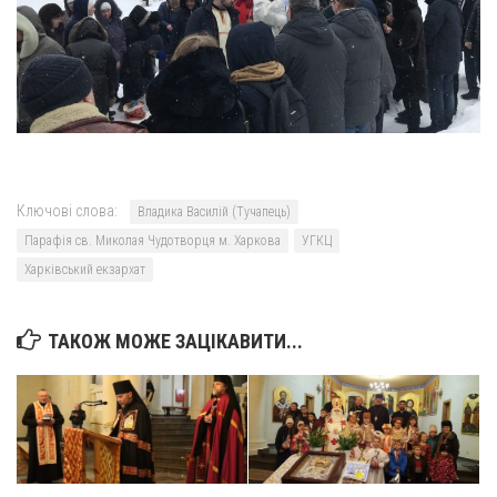
Ключові слова:
Владика Василій (Тучапець)
Парафія св. Миколая Чудотворця м. Харкова
УГКЦ
Харківський екзархат
ТАКОЖ МОЖЕ ЗАЦІКАВИТИ...