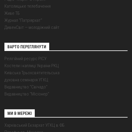
Католицьке телебачення
Живе ТБ
Журнал "Патріярхат"
ДивенСвіт — молодіжний сайт
ВАРТО ПЕРЕГЛЯНУТИ
Релігійний ресурс РІСУ
Костели і каплиці України РКЦ
Київська Трьохсвятительська
духовна семінарія УГКЦ
Видавництво "Свічадо"
Видавництво "Місіонер"
МИ В МЕРЕЖІ
Харківський Екзархат УГКЦ в ФБ