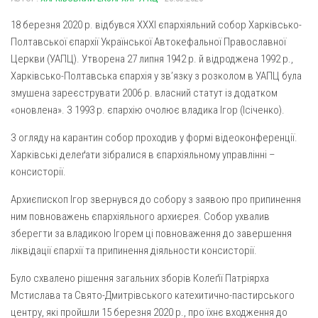
Газета Християнський голос
Архистратига Михаїла (м. Люботин)
18 березня 2020 р. відбувся ХХХІ єпархіяльний собор Харківсько-
Покрови Пресвятої Богородиці (с. Вільча)
Надруковані числа
Полтавської єпархії Української Автокефальної Православної
Преображенська парафія (м. Лозова)
Церкви (УАПЦ). Утворена 27 липня 1942 р. й відроджена 1992 р.,
Молитви
Харківсько-Полтавська єпархія у зв’язку з розколом в УАПЦ була
Парафія Благовіщення Пресвятої Богородиці (смт
Галерея
змушена зареєструвати 2006 р. власний статут із додатком
Золочів)
«оновлена». З 1993 р. єпархію очолює владика Ігор (Ісіченко).
Рух pro-life
Парафія Різдва Пресвятої Богородиці м. Берестин
(Красноград)
З огляду на карантин собор проходив у формі відеоконференції.
Харківські делеґати зібралися в єпархіяльному управлінні –
Парохії Полтавської області
консисторії.
Пресвятої Трійці (м. Полтава)
Архиєпископ Ігор звернувся до собору з заявою про припинення
Всіх Святих українського народу (м. Полтава)
ним повноважень єпархіяльного архиєрея. Собор ухвалив
Свято-Юріївська парафія (м. Полтава)
зберегти за владикою Ігорем ці повноваження до завершення
Архистратига Михаїла (с. Пригарівка)
ліквідації єпархії та припинення діяльности консисторії.
Благовіщення Пресвятої Богородиці (с. Шевченки)
Було схвалено рішення загальних зборів Колеґії Патріярха
Мстислава та Свято-Дмитрівського катехитично-пастирського
Введення у храм Пресвятої Богородиці (с. Дашківка)
центру, які пройшли 15 березня 2020 р., про їхнє входження до