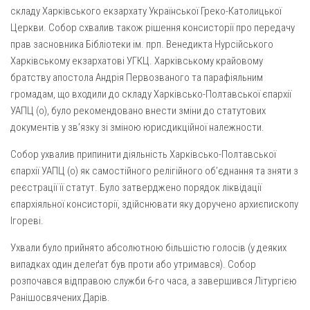
Вознесіння ГНІХ (с. Витівка)
складу Харківського екзархату Української Греко-Католицької
Вознесіння Господнього (м. Кобеляки)
Церкви. Собор схвалив також рішення консисторії про передачу
прав засновника Бібліотеки ім. прп. Венедикта Нурсійського
Пророка Іллі (смт. Білики)
Харківському екзархатові УГКЦ. Харківському крайовому
Різдва Пресвятої Богородиці (с. Вільховатка)
братству апостола Андрія Первозваного та парафіяльним
Св. Апостола Андрія Первозванного (с. Засулля)
громадам, що входили до складу Харківсько-Полтавської єпархії
УАПЦ (о), було рекомендовано внести зміни до статутових
Св. Миколая (с. Деменки)
документів у зв’язку зі зміною юрисдикційної належности.
Успіння Пресвятої Богородиці (м. Кременчук)
Собор ухвалив припинити діяльність Харківсько-Полтавської
Успіння Пресвятої Богородиці (м. Лубни)
єпархії УАПЦ (о) як самостійного релігійного об’єднання та зняти з
Парохії Сумської області
реєстрації її статут. Було затверджено порядок ліквідації
єпархіяльної консисторії, здійснювати яку доручено архиєпископу
Введення в храм Богородиці (м. Суми)
Ігореві.
Матері Божої Неустанної Помочі (м. Охтирка)
Ухвали було прийнято абсолютною більшістю голосів (у деяких
Монастирі
випадках один делеґат був проти або утримався). Собор
Свято-Покровський монастир оо Василіян
розпочався відправою служби 6-го часа, а завершився Літургією
Ранішосвячених Дарів.
Свято-Івано-Павлівський монастир сестер Згромадження