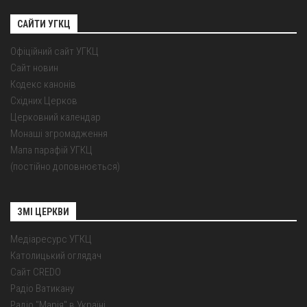
САЙТИ УГКЦ
Офіційний сайт УГКЦ
Сайт новин
Кодекс канонів
Східних Церков
Церковний календар
Монаші згромадження
Мапа парафій УГКЦ
(постійно доповнюється)
ЗМІ ЦЕРКВИ
Медіаресурс УГКЦ
Католицький оглядач
Сайт CREDO
Радіо Ватикану
Радіо "Марія" в Україні