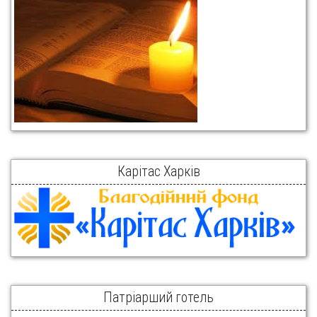
Карітас Харків
Патріарший готель