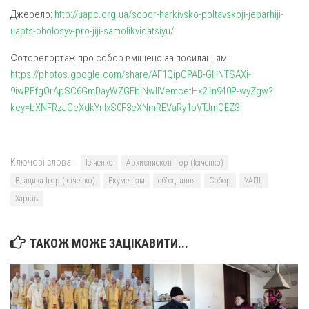
Св. Йосифа ОПДМ
Джерело:
http://uapc.org.ua/sobor-harkivsko-poltavskoji-jeparhiji-
Монастир сестер милосердя Св. Вінкентія. Дім Милосердя
uapts-oholosyv-pro-jiji-samolikvidatsiyu/
Монастир Успення Пресвятої Богородиці Сестер Чину
Фоторепортаж про собор вміщено за посиланням:
Святого Василія Великого
https://photos.google.com/share/AF1QipOPAB-GHNTSAXi-
Комісії
9iwPFfgOrApSC6GmDayWZGFbiNwIlVemcetHx21n940P-wyZgw?
key=bXNFRzJCeXdkYnIxS0F3eXNmREVaRy1oVTJmOEZ3
Катехитична комісія
Комісія у справах молоді
Комісія у справах родини
Ключові слова:
Ісіченко
Архиєпископ Ігор (Ісіченко)
Комісія з питань душпастирства охорони здоров’я
Владика Ігор (Ісіченко)
Екуменізм
об'єднання
Собор
УАПЦ
Харків
Спільноти
Квіти Слобожанщини
ТАКОЖ МОЖЕ ЗАЦІКАВИТИ...
Харківщина
Полтавщина
Сумщина