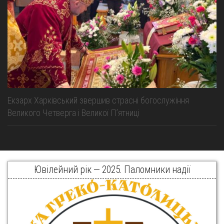
Екзарх Харківський звершив страсні богослужіння
Великого Четверга і Великої Пʼятниці
Ювілейний рік — 2025. Паломники надії