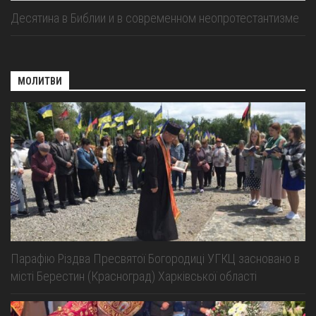
Десятина в Библии и в современном неопротестантизме
МОЛИТВИ
Парафію Різдва Пресвятої Богородиці УГКЦ засновано в
місті Берестин (Красноград) Харківської області