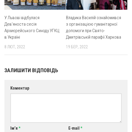
Оголошення
У Львові відбулася
Владика Василій ознайомився
Трансляції
Дев’яноста сесія
з організацією гуманітарної
Архиєрейського Синоду УГКЦ
допомоги при Свято-
в Україні
Дмитрівській парафії Харкова
8 ЛЮТ, 2022
19 БЕР, 2022
ЗАЛИШИТИ ВІДПОВІДЬ
Коментар
Ім’я
*
E-mail
*