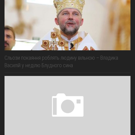
Сльози покаяння роблять людину вільною – Владика
Василій у неділю Блудного сина