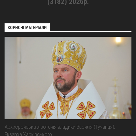
(3182) 2026р.
КОРИСНІ МАТЕРІАЛИ
Архиєрейська хіротонія владики Василія (Тучапця),
Екзарха Харківського