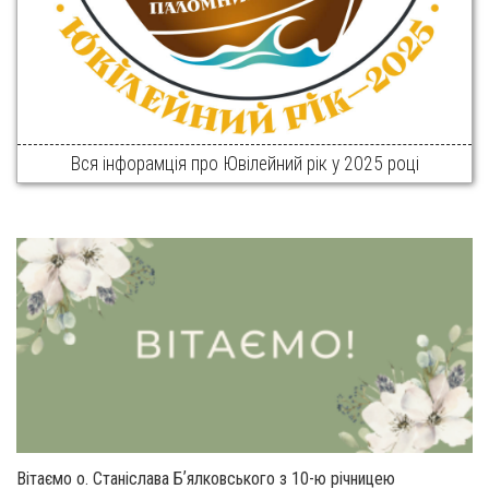
Вся інфорамція про Ювілейний рік у 2025 році
Вітаємо о. Станіслава Бʼялковського з 10-ю річницею