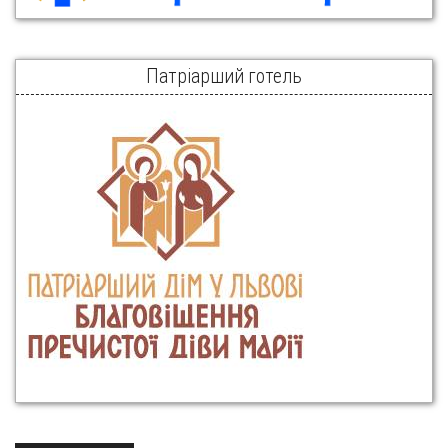
Патріарший готель