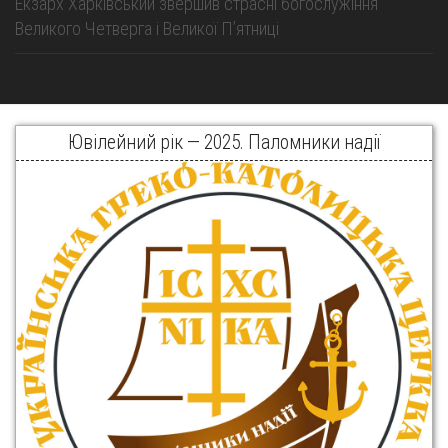
Екзарх Харківський звершив страсні богослужіння
Великого Четверга і Великої Пʼятниці
Ювілейний рік — 2025. Паломники надії