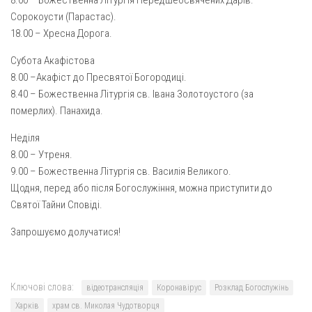
8.00 – Божественна Літургія Передшеосвячених Дарів.
Св. Йосифа ОПДМ
Сорокоусти (Парастас).
Монастир сестер милосердя Св. Вінкентія. Дім Милосердя
18.00 – Хресна Дорога.
Монастир Успення Пресвятої Богородиці Сестер Чину
Субота Акафістова
Святого Василія Великого
8.00 –Акафіст до Пресвятої Богородиці.
Комісії
8.40 – Божественна Літургія св. Івана Золотоустого (за
померлих). Панахида.
Катехитична комісія
Комісія у справах молоді
Неділя
8.00 – Утреня.
Комісія у справах родини
9.00 – Божественна Літургія св. Василія Великого.
Комісія з питань душпастирства охорони здоров’я
Щодня, перед або після Богослужіння, можна приступити до
Святої Тайни Сповіді.
Спільноти
Запрошуємо долучатися!
Квіти Слобожанщини
Харківщина
Полтавщина
Ключові слова:
відеотрансляція
Коронавірус
Розклад Богослужінь
Харків
храм св. Миколая Чудотворця
Сумщина