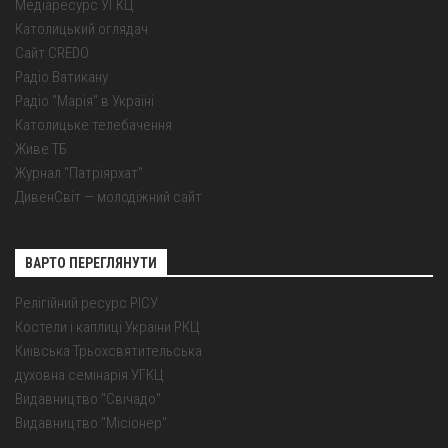
Медіаресурс УГКЦ
Католицький оглядач
Сайт CREDO
Радіо Ватикану
Радіо "Марія" в Україні
Католицьке телебачення
Живе ТБ
Журнал "Патріярхат"
ДивенСвіт — молодіжний сайт
ВАРТО ПЕРЕГЛЯНУТИ
Релігійний ресурс РІСУ
Костели і каплиці України РКЦ
Київська Трьохсвятительська
духовна семінарія УГКЦ
Видавництво "Свічадо"
Видавництво "Місіонер"