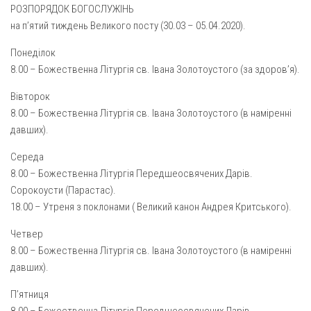
Вознесіння ГНІХ (с. Витівка)
РОЗПОРЯДОК БОГОСЛУЖІНЬ
Вознесіння Господнього (м. Кобеляки)
на п’ятий тиждень Великого посту (30.03 – 05.04.2020).
Пророка Іллі (смт. Білики)
Понеділок
8.00 – Божественна Літургія св. Івана Золотоустого (за здоров’я).
Різдва Пресвятої Богородиці (с. Вільховатка)
Св. Апостола Андрія Первозванного (с. Засулля)
Вівторок
8.00 – Божественна Літургія св. Івана Золотоустого (в наміренні
Св. Миколая (с. Деменки)
давших).
Успіння Пресвятої Богородиці (м. Кременчук)
Середа
Успіння Пресвятої Богородиці (м. Лубни)
8.00 – Божественна Літургія Передшеосвячених Дарів.
Парохії Сумської області
Сорокоусти (Парастас).
18.00 – Утреня з поклонами ( Великий канон Андрея Критського).
Введення в храм Богородиці (м. Суми)
Матері Божої Неустанної Помочі (м. Охтирка)
Четвер
8.00 – Божественна Літургія св. Івана Золотоустого (в наміренні
Монастирі
давших).
Свято-Покровський монастир оо Василіян
П’ятниця
Свято-Івано-Павлівський монастир сестер Згромадження