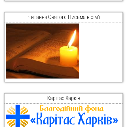
Читання Святого Письма в сім’ї
Карітас Харків