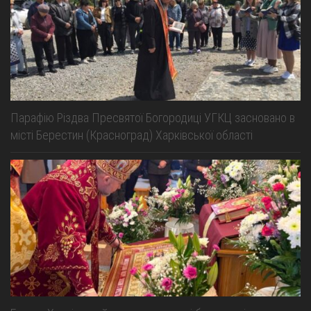
Парафію Різдва Пресвятої Богородиці УГКЦ засновано в
місті Берестин (Красноград) Харківської області