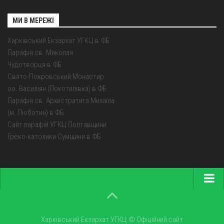
МИ В МЕРЕЖІ
Харківський Екзархат УГКЦ в ФБ
Парафія св. Миколая
Чудотворця в ФБ
Свято-Покровський Монастир
оо. Василіян (Покотилівка) в ФБ
Парафія св. Архистратига Михаїла
(м. Люботин) в ФБ
Сайт парафій УГКЦ Полтавщини
Греко-католики Сумщини в ФБ
Головна
Про екзархат
Харківський Екзархат УГКЦ © Офіційний сайт