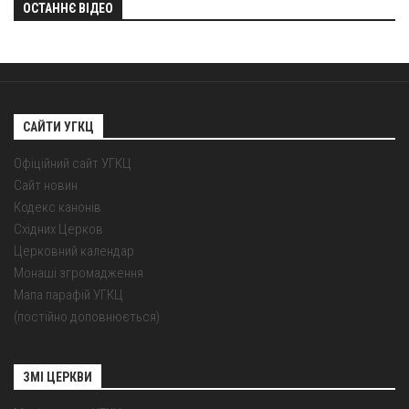
ОСТАННЄ ВІДЕО
САЙТИ УГКЦ
Офіційний сайт УГКЦ
Сайт новин
Кодекс канонів
Східних Церков
Церковний календар
Монаші згромадження
Мапа парафій УГКЦ
(постійно доповнюється)
ЗМІ ЦЕРКВИ