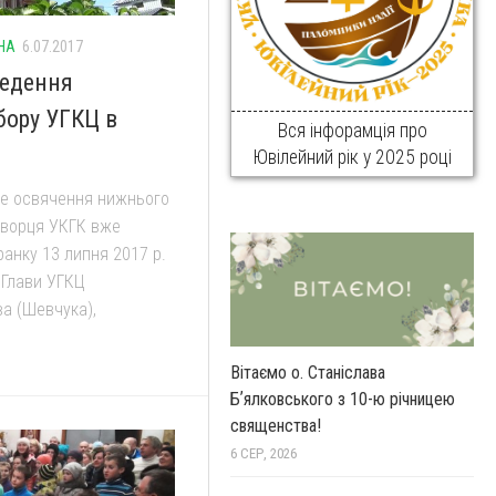
НА
6.07.2017
ведення
бору УГКЦ в
Вся інфорамція про
Ювілейний рік у 2025 році
же освячення нижнього
творця УКГК вже
анку 13 липня 2017 р.
 Глави УГКЦ
а (Шевчука),
Вітаємо о. Станіслава
Бʼялковського з 10-ю річницею
священства!
6 СЕР, 2026