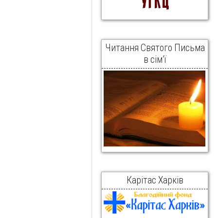
Читання Святого Письма
в сім’ї
Карітас Харків