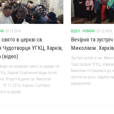
НИ
20.12.2016
ВІДЕО
/
НОВИНИ
20.12.2016
свято в церкві св.
Вечірня та зустріч 
 Чудотворця УГКЦ, Харків,
Миколаєм. Харків,
 (відео)
Зустріч дітей зі св. Мик
Чудотворця УГКЦ, Харків 
води на храмове свято в церкві св.
Миколая готувалися до з
ГКЦ, Харків Освячення води після
протягом року: ходили на
ї Літургії в день св. Миколая
відвідували...
 19.12.2016, Харків, Салтівка.
то в церкві...