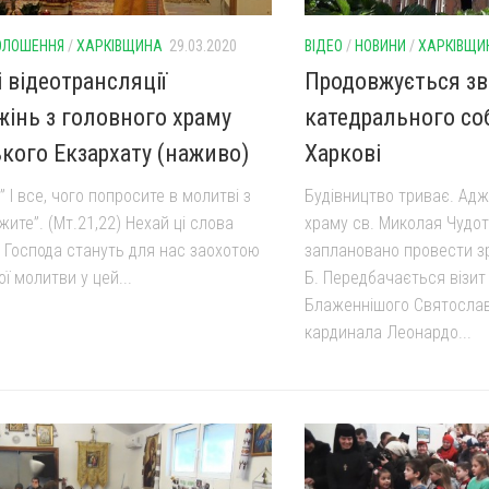
ОЛОШЕННЯ
/
ХАРКІВЩИНА
29.03.2020
ВІДЕО
/
НОВИНИ
/
ХАРКІВЩИ
 відеотрансляції
Продовжується з
жінь з головного храму
катедрального со
ького Екзархату (наживо)
Харкові
 ” І все, чого попросите в молитві з
Будівництво триває. Ад
жите”. (Мт.21,22) Нехай ці слова
храму св. Миколая Чудо
і Господа стануть для нас заохотою
заплановано провести зр
ї молитви у цей...
Б. Передбачається візит
Блаженнішого Святослав
кардинала Леонардо...