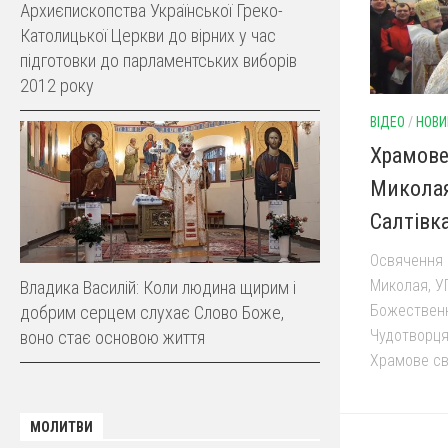
Архиєпископства Української Греко-
Католицької Церкви до вірних у час
підготовки до парламентських виборів
2012 року
ВІДЕО
/
НОВИ
Храмове 
Миколая
Салтівка
Освячення 
Миколая, У
Владика Василій: Коли людина щирим і
Божественно
добрим серцем слухає Слово Боже,
Чудотворця.
воно стає основою життя
Храмове свя
МОЛИТВИ