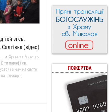
дітей зі св.
 Салтівка (відео)
олаєм. Храм св. Миколая
Діти парафії св.
ПОЖЕРТВА
устрічі з ним на свято
 катехизацію,