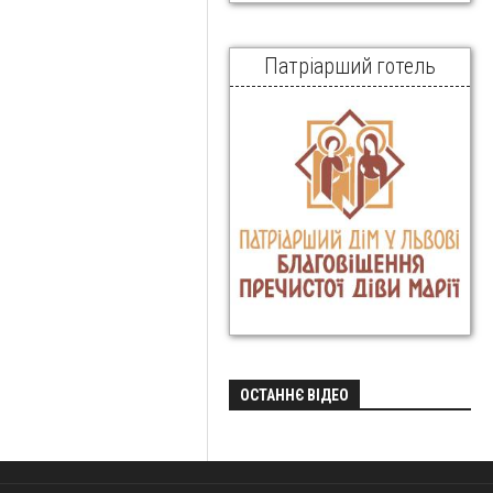
Патріарший готель
ОСТАННЄ ВІДЕО