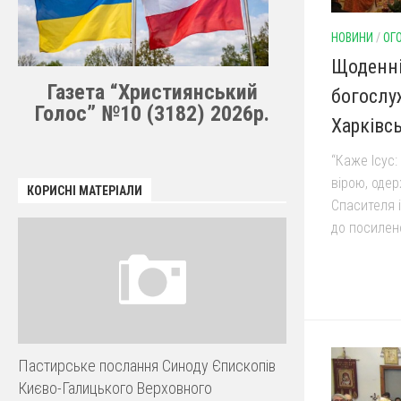
НОВИНИ
/
ОГ
Щоденні
Газета “Християнський
богослу
Голос” №10 (3182) 2026р.
Харківс
“Каже Ісус:
вірою, одер
КОРИСНІ МАТЕРІАЛИ
Спасителя 
до посилено
Пастирське послання Синоду Єпископів
Києво-Галицького Верховного