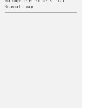
богослужіння Великого Четверга і
Великої Пʼятниці