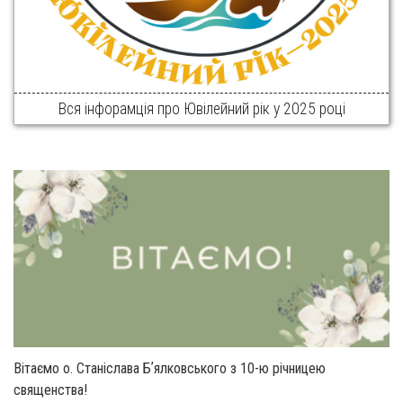
Вся інфорамція про Ювілейний рік у 2025 році
Вітаємо о. Станіслава Бʼялковського з 10-ю річницею
священства!