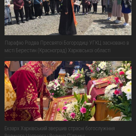
Парафію Різдва Пресвятої Богородиці УГКЦ засновано в
місті Берестин (Красноград) Харківської області
Екзарх Харківський звершив страсні богослужіння
Великого Четверга і Великої Пʼятниці