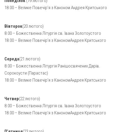
Понеділок
(19 лютого)
Газета Християнський голос
Архистратига Михаїла (м. Люботин)
18.00 – Велике Повечір’я з Каноном Андрея Критського
Покрови Пресвятої Богородиці (с. Вільча)
Надруковані числа
Преображенська парафія (м. Лозова)
Молитви
Вівторок
(20 лютого)
8.00 – Божественна Літургія св. Івана Золотоустого
Парафія Благовіщення Пресвятої Богородиці (смт
Галерея
Золочів)
18.00 – Велике Повечір’я з КанономАндрея Критського
Рух pro-life
Парафія Різдва Пресвятої Богородиці м. Берестин
(Красноград)
Середа
(21 лютого)
Парохії Полтавської області
8.00 – Божественна Літургія Ранішосвячених Дарів.
Сорокоусти (Парастас)
Пресвятої Трійці (м. Полтава)
18.00 – Велике Повечір’я з КанономАндрея Критського
Всіх Святих українського народу (м. Полтава)
Свято-Юріївська парафія (м. Полтава)
Четвер
(22 лютого)
Архистратига Михаїла (с. Пригарівка)
8.00 – Божественна Літургія св. Івана Золотоустого
18.00 – Велике Повечір’я з КанономАндрея Критського
Благовіщення Пресвятої Богородиці (с. Шевченки)
Введення у храм Пресвятої Богородиці (с. Дашківка)
П’ятниця
(23 лютого)