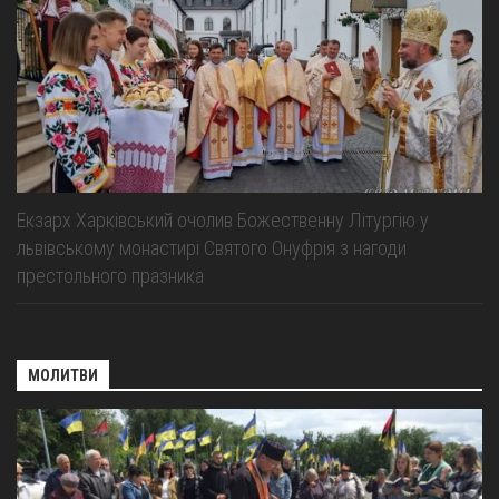
Екзарх Харківський очолив Божественну Літургію у
львівському монастирі Святого Онуфрія з нагоди
престольного празника
МОЛИТВИ