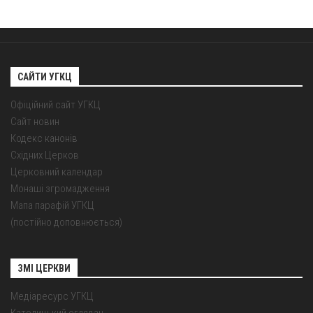
САЙТИ УГКЦ
Офіційний сайт УГКЦ
Сайт новин
Кодекс канонів
Східних Церков
Церковний календар
Монаші згромадження
Мапа парафій УГКЦ
(постійно доповнюється)
ЗМІ ЦЕРКВИ
Медіаресурс УГКЦ