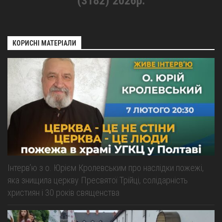
(3182) 2026р.
КОРИСНІ МАТЕРІАЛИ
Інтерв’ю з о. Юрієм Кролевським про наслідки пожежі,
яка знищила церкву Пресвятої Трійці, солідарність
християн і 30 років священства