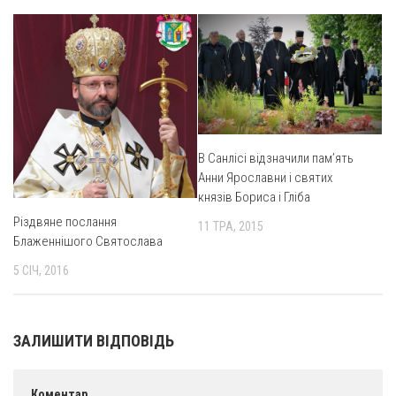
Св. Йосифа ОПДМ
Монастир сестер милосердя Св. Вінкентія. Дім Милосердя
Монастир Успення Пресвятої Богородиці Сестер Чину
Святого Василія Великого
Комісії
Катехитична комісія
В Санлісі відзначили пам’ять
Комісія у справах молоді
Анни Ярославни і святих
князів Бориса і Гліба
Комісія у справах родини
Різдвяне послання
11 ТРА, 2015
Комісія з питань душпастирства охорони здоров’я
Блаженнішого Святослава
Спільноти
5 СІЧ, 2016
Квіти Слобожанщини
Харківщина
ЗАЛИШИТИ ВІДПОВІДЬ
Полтавщина
Сумщина
Коментар