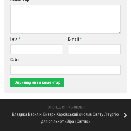
Оголошення
Трансляції
Ім’я
*
E-mail
*
Сайт
ПОПЕРЕДНЯ ПУБЛІКАЦІЯ
Владика Василій, Екзарх Харківський очолив Святу Літургію
для спільнот «Віра і Світло»