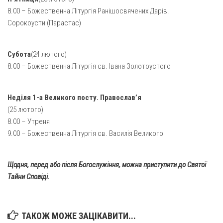
Вознесіння ГНІХ (с. Витівка)
8.00 – Божественна Літургія Ранішосвячених Дарів.
Вознесіння Господнього (м. Кобеляки)
Сорокоусти (Парастас)
Пророка Іллі (смт. Білики)
Різдва Пресвятої Богородиці (с. Вільховатка)
Субота
(24 лютого)
8.00 – Божественна Літургія св. Івана Золотоустого
Св. Апостола Андрія Первозванного (с. Засулля)
Св. Миколая (с. Деменки)
Неділя 1-а Великого посту. Православ’я
Успіння Пресвятої Богородиці (м. Кременчук)
(25 лютого)
Успіння Пресвятої Богородиці (м. Лубни)
8.00 – Утреня
Парохії Сумської області
9.00 – Божественна Літургія св. Василія Великого
Введення в храм Богородиці (м. Суми)
Щодня, перед або після Богослужіння, можна приступити до Святої
Матері Божої Неустанної Помочі (м. Охтирка)
Тайни Сповіді.
Монастирі
Свято-Покровський монастир оо Василіян
ТАКОЖ МОЖЕ ЗАЦІКАВИТИ...
Свято-Івано-Павлівський монастир сестер Згромадження