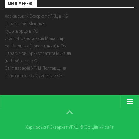
МИ В МЕРЕЖІ
Харківський Екзархат УГКЦ в ФБ
Парафія св. Миколая
Чудотворця в ФБ
Свято-Покровський Монастир
оо. Василіян (Покотилівка) в ФБ
Парафія св. Архистратига Михаїла
(м. Люботин) в ФБ
Сайт парафій УГКЦ Полтавщини
Греко-католики Сумщини в ФБ
Головна
Про екзархат
Харківський Екзархат УГКЦ © Офіційний сайт
Парохії