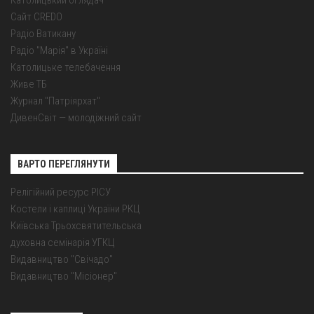
Католицький оглядач
Сайт CREDO
Радіо Ватикану
Радіо "Марія" в Україні
Католицьке телебачення
Живе ТБ
Журнал "Патріярхат"
ДивенСвіт — молодіжний сайт
ВАРТО ПЕРЕГЛЯНУТИ
Релігійний ресурс РІСУ
Костели і каплиці України РКЦ
Київська Трьохсвятительська
духовна семінарія УГКЦ
Видавництво "Свічадо"
Видавництво "Місіонер"