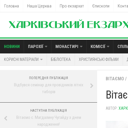
Головна
Наша Церква
Про екзархат
Єпископи
Конт
НОВИНИ
ПАРОХІЇ
МОНАСТИРІ
КОМІСІЇ
СПІЛ
КОРИСНІ МАТЕРІАЛИ
БІБЛІОТЕКА
ХРИСТИЯНСЬКІ ФІЛЬМИ
ПОПЕРЕДНЯ ПУБЛІКАЦІЯ
ВІТАЄМО
/
Відбувся семінар для провідників літніх
Віта
таборів
АВТОР:
ХАРК
НАСТУПНА ПУБЛІКАЦІЯ
Вітаємо с. Магдалину Чугайду з днем
народження!