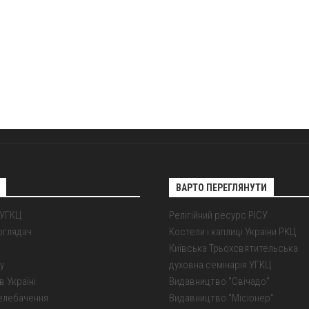
ВАРТО ПЕРЕГЛЯНУТИ
 УГКЦ
Релігійний ресурс РІСУ
оглядач
Костели і каплиці України РКЦ
Київська Трьохсвятительська
у
духовна семінарія УГКЦ
в Україні
Видавництво "Свічадо"
елебачення
Видавництво "Місіонер"