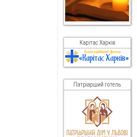
Карітас Харків
Патріарший готель