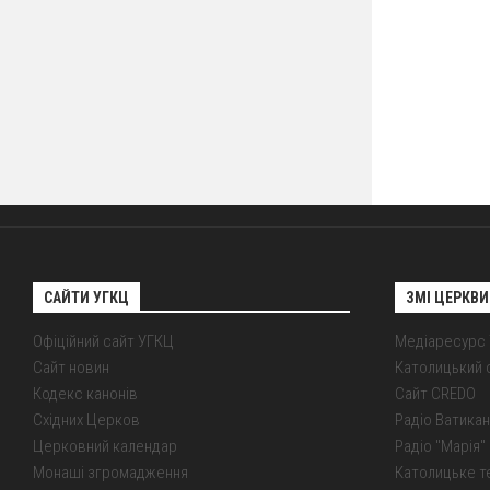
САЙТИ УГКЦ
ЗМІ ЦЕРКВИ
Офіційний сайт УГКЦ
Медіаресурс
Сайт новин
Католицький 
Кодекс канонів
Сайт CREDO
Східних Церков
Радіо Ватикан
Церковний календар
Радіо "Марія" 
Монаші згромадження
Католицьке т