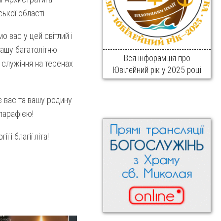
ької області.
о вас у цей світлий і
вашу багатолітню
Вся інфорамція про
 служіння на теренах
Ювілейний рік у 2025 році
 вас та вашу родину
парафією!
 і благії літа!