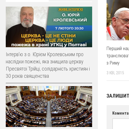
Перший на
Інтерв’ю з о. Юрієм Кролевським про
транслюва
наслідки пожежі, яка знищила церкву
з Риму
Пресвятої Трійці, солідарність християн і
3 КВІ, 2015
30 років священства
ЗАЛИШИТ
Комента