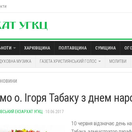
акти
ЬНОТИ
ХАРКІВЩИНА
ПОЛТАВЩИНА
СУМЩИНА
ОГ
ДУХОВНА МУЗИКА
ГАЗЕТА ХРИСТИЯНСЬКИЙ ГОЛОС
МОЛИТВИ
НОВИНИ
ємо о. Ігоря Табаку з днем на
ІВСЬКИЙ ЕКЗАРХАТ УГКЦ
· 10.06.2017
10 червня відзначає день н
Табака, адміністратор параф