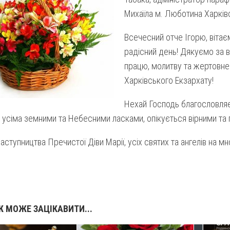
Михаїла м. Люботина Харківс
Всечесний отче Ігорю, вітаєм
радісний день! Дякуємо за 
працю, молитву та жертовне
Харківського Екзархату!
Нехай Господь благословляє
 усіма земними та Небесними ласками, опікується вірними та 
тупництва Пречистої Діви Марії, усіх святих та ангелів на многії
 МОЖЕ ЗАЦІКАВИТИ...