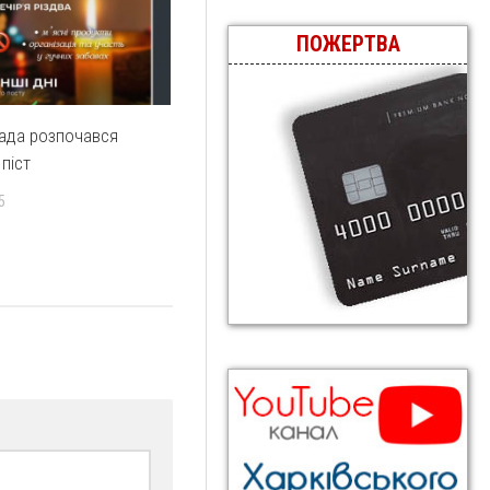
ПОЖЕРТВА
ада розпочався
піст
5