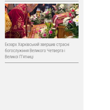
Екзарх Харківський звершив страсні
богослужіння Великого Четверга і
Великої Пʼятниці