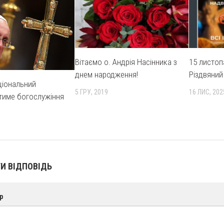
Вітаємо о. Андрія Насінника з
15 листоп
днем народження!
Різдвяний 
ціональний
5 ГРУ, 2019
16 ЛИС, 202
тиме богослужіння
И ВІДПОВІДЬ
р