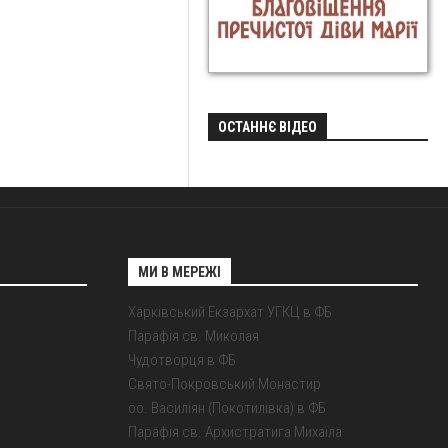
ОСТАННЄ ВІДЕО
МИ В МЕРЕЖІ
Харківський Екзархат УГКЦ в ФБ
Парафія св. Миколая
Чудотворця в ФБ
Свято-Покровський Монастир
оо. Василіян (Покотилівка) в ФБ
Парафія св. Архистратига Михаїла