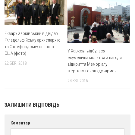
Оголошення
Трансляції
Екзарх Харківський відвідав
Філадельфійську архиєпархію
та Стемфордську єпархію
У Харкові відбулася
США (фото)
екуменічна молитва з нагоди
22 БЕР, 2018
відкриття Меморіалу
жертвам геноциду вірмен
24 КВІ, 2015
ЗАЛИШИТИ ВІДПОВІДЬ
Коментар