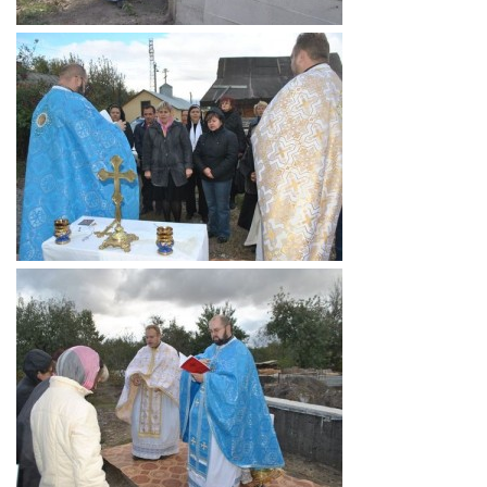
Вознесіння ГНІХ (с. Витівка)
Вознесіння Господнього (м. Кобеляки)
Пророка Іллі (смт. Білики)
Різдва Пресвятої Богородиці (с. Вільховатка)
Св. Апостола Андрія Первозванного (с. Засулля)
Св. Миколая (с. Деменки)
Успіння Пресвятої Богородиці (м. Кременчук)
Успіння Пресвятої Богородиці (м. Лубни)
Парохії Сумської області
Введення в храм Богородиці (м. Суми)
Матері Божої Неустанної Помочі (м. Охтирка)
Монастирі
Свято-Покровський монастир оо Василіян
Свято-Івано-Павлівський монастир сестер Згромадження