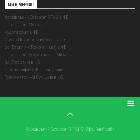
МИ В МЕРЕЖІ
Харківський Екзархат УГКЦ в ФБ
Парафія св. Миколая
Чудотворця в ФБ
Свято-Покровський Монастир
оо. Василіян (Покотилівка) в ФБ
Парафія св. Архистратига Михаїла
(м. Люботин) в ФБ
Сайт парафій УГКЦ Полтавщини
Греко-католики Сумщини в ФБ
Головна
Про екзархат
Харківський Екзархат УГКЦ © Офіційний сайт
Парохії