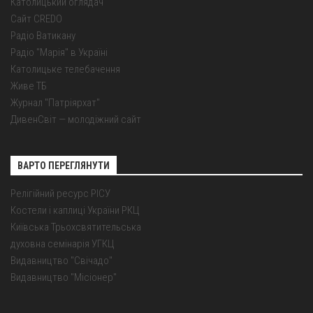
Католицький оглядач
Сайт CREDO
Радіо Ватикану
Радіо "Марія" в Україні
Католицьке телебачення
Живе ТБ
Журнал "Патріярхат"
ДивенСвіт — молодіжний сайт
ВАРТО ПЕРЕГЛЯНУТИ
Релігійний ресурс РІСУ
Костели і каплиці України РКЦ
Київська Трьохсвятительська
духовна семінарія УГКЦ
Видавництво "Свічадо"
Видавництво "Місіонер"