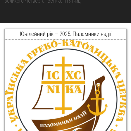
Великого Четверга і Великої Пʼятниці
Ювілейний рік — 2025. Паломники надії