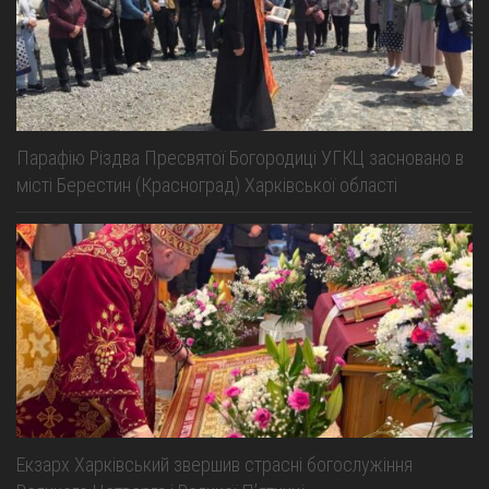
Парафію Різдва Пресвятої Богородиці УГКЦ засновано в
місті Берестин (Красноград) Харківської області
Екзарх Харківський звершив страсні богослужіння