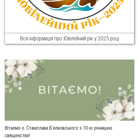
Вся інфорамція про Ювілейний рік у 2025 році
Вітаємо о. Станіслава Бʼялковського з 10-ю річницею
священства!