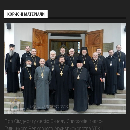
КОРИСНІ МАТЕРІАЛИ
Про Сімдесяту сесію Синоду Єпископів Києво-
Галицького Верховного Архиєпископства УГКЦ