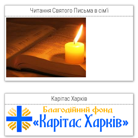
Читання Святого Письма в сім’ї
Карітас Харків