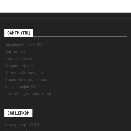
САЙТИ УГКЦ
Офіційний сайт УГКЦ
Сайт новин
Кодекс канонів
Східних Церков
Церковний календар
Монаші згромадження
Мапа парафій УГКЦ
(постійно доповнюється)
ЗМІ ЦЕРКВИ
Медіаресурс УГКЦ