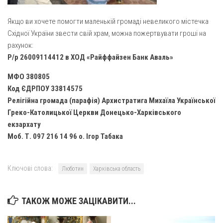
Св. Йосифа ОПДМ
Монастир сестер милосердя Св. Вінкентія. Дім Милосердя
Якщо ви хочете помогти маленькій громаді невеликого містечка
Східної України звести свій храм, можна пожертвувати гроші на
Монастир Успення Пресвятої Богородиці Сестер Чину
рахунок:
Святого Василія Великого
Р/р 26009114412 в ХОД «Райффайзен Банк Аваль»
Комісії
МФО 380805
Катехитична комісія
Код ЄДРПОУ 33814575
Комісія у справах молоді
Релігійна громада (парафія) Архистратига Михаїла Української
Греко-Католицької Церкви Донецько-Харківського
Комісія у справах родини
екзархату
Комісія з питань душпастирства охорони здоров’я
Моб. Т. 097 216 14 96 о. Ігор Табака
Спільноти
Квіти Слобожанщини
Ключові слова:
Люботин
Харківська область
Харківщина
ТАКОЖ МОЖЕ ЗАЦІКАВИТИ...
Полтавщина
Сумщина