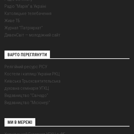
Радіо "Марія" в Україні
Католицьке телебачення
Живе ТБ
Журнал "Патріярхат"
ДивенСвіт — молодіжний сайт
ВАРТО ПЕРЕГЛЯНУТИ
Релігійний ресурс РІСУ
Костели і каплиці України РКЦ
Київська Трьохсвятительська
духовна семінарія УГКЦ
Видавництво "Свічадо"
Видавництво "Місіонер"
МИ В МЕРЕЖІ