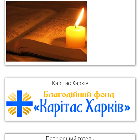
Карітас Харків
Патріарший готель