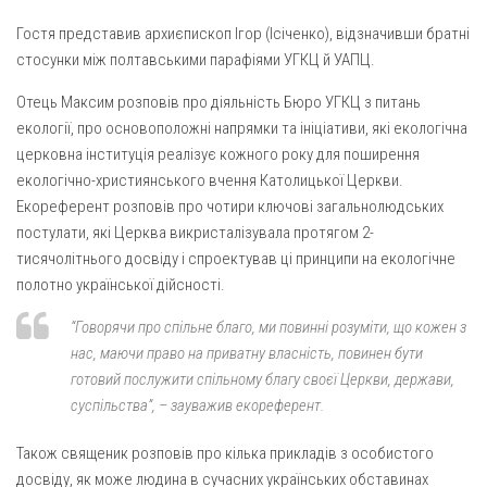
Вознесіння ГНІХ (с. Витівка)
Гостя представив архиєпископ Ігор (Ісіченко), відзначивши братні
Вознесіння Господнього (м. Кобеляки)
стосунки між полтавськими парафіями УГКЦ й УАПЦ.
Пророка Іллі (смт. Білики)
Отець Максим розповів про діяльність Бюро УГКЦ з питань
Різдва Пресвятої Богородиці (с. Вільховатка)
екології, про основоположні напрямки та ініціативи, які екологічна
Св. Апостола Андрія Первозванного (с. Засулля)
церковна інституція реалізує кожного року для поширення
екологічно-християнського вчення Католицької Церкви.
Св. Миколая (с. Деменки)
Екореферент розповів про чотири ключові загальнолюдських
Успіння Пресвятої Богородиці (м. Кременчук)
постулати, які Церква викристалізувала протягом 2-
Успіння Пресвятої Богородиці (м. Лубни)
тисячолітнього досвіду і спроектував ці принципи на екологічне
полотно української дійсності.
Парохії Сумської області
Введення в храм Богородиці (м. Суми)
“Говорячи про спільне благо, ми повинні розуміти, що кожен з
нас, маючи право на приватну власність, повинен бути
Матері Божої Неустанної Помочі (м. Охтирка)
готовий послужити спільному благу своєї Церкви, держави,
Монастирі
суспільства”, – зауважив екореферент.
Свято-Покровський монастир оо Василіян
Також священик розповів про кілька прикладів з особистого
Свято-Івано-Павлівський монастир сестер Згромадження
досвіду, як може людина в сучасних українських обставинах