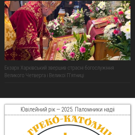
Екзарх Харківський звершив страсні богослужіння
Великого Четверга і Великої Пʼятниці
Ювілейний рік — 2025. Паломники надії