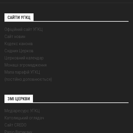
САЙТИ УГКЦ
Офіційний сайт УГКЦ
Сайт новин
Кодекс канонів
Східних Церков
Церковний календар
Монаші згромадження
Мапа парафій УГКЦ
(постійно доповнюється)
ЗМІ ЦЕРКВИ
Медіаресурс УГКЦ
Католицький оглядач
Сайт CREDO
Радіо Ватикану