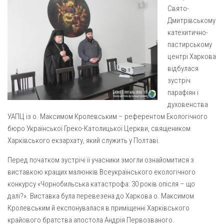
Газета Християнський голос
Архистратига Михаїла (м. Люботин)
Свято-
Дмитрівському
Покрови Пресвятої Богородиці (с. Вільча)
Надруковані числа
катехитично-
Преображенська парафія (м. Лозова)
Молитви
пастирському
центрі Харкова
Парафія Благовіщення Пресвятої Богородиці (смт
Галерея
Золочів)
відбулася
Рух pro-life
зустріч
Парафія Різдва Пресвятої Богородиці м. Берестин
парафіян і
(Красноград)
духовенства
Парохії Полтавської області
УАПЦ із о. Максимом Кролевським – референтом Екологічного
Пресвятої Трійці (м. Полтава)
бюро Української Греко-Католицької Церкви, священиком
Харківського екзархату, який служить у Полтаві.
Всіх Святих українського народу (м. Полтава)
Свято-Юріївська парафія (м. Полтава)
Перед початком зустрічі її учасники змогли ознайомитися з
виставкою кращих малюнків Всеукраїнського екологічного
Архистратига Михаїла (с. Пригарівка)
конкурсу «Чорнобильська катастрофа: 30 років опісля – що
Благовіщення Пресвятої Богородиці (с. Шевченки)
далі?». Виставка була перевезена до Харкова о. Максимом
Кролевським й експонувалася в приміщенні Харківського
Введення у храм Пресвятої Богородиці (с. Дашківка)
крайового братства апостола Андрія Первозваного.