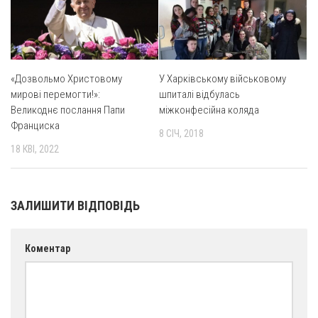
Оголошення
Трансляції
«Дозвольмо Христовому
У Харківському військовому
мирові перемогти!»:
шпиталі відбулась
Великоднє послання Папи
міжконфесійна коляда
Франциска
8 СІЧ, 2018
18 КВІ, 2022
ЗАЛИШИТИ ВІДПОВІДЬ
Коментар