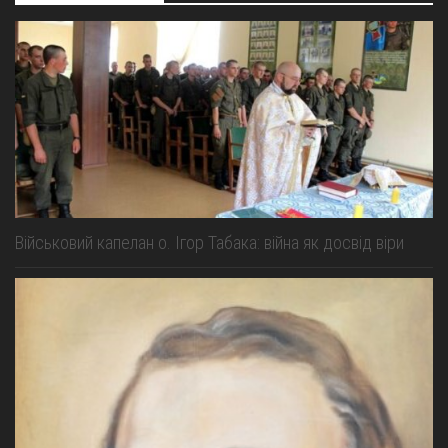
Військовий капелан о. Ігор Табака: війна як досвід віри