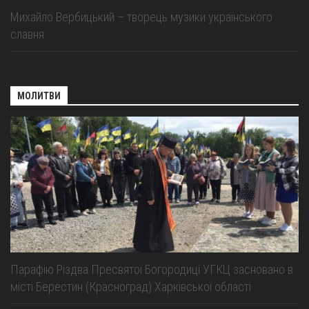
Михайло Вербицький – творець музики українського
славня
МОЛИТВИ
Парафію Різдва Пресвятої Богородиці УГКЦ засновано в
місті Берестин (Красноград) Харківської області