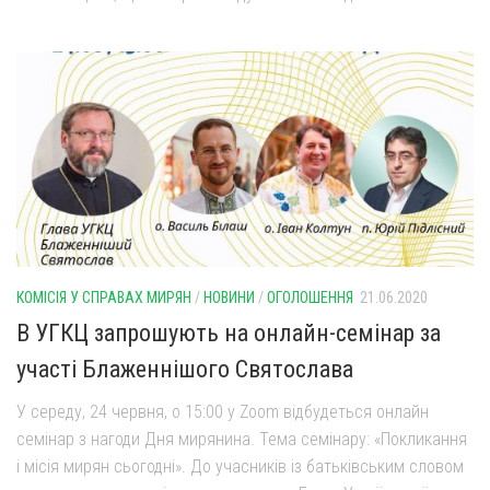
КОМІСІЯ У СПРАВАХ МИРЯН
/
НОВИНИ
/
ОГОЛОШЕННЯ
21.06.2020
В УГКЦ запрошують на онлайн-семінар за
участі Блаженнішого Святослава
У середу, 24 червня, о 15:00 у Zoom відбудеться онлайн
семінар з нагоди Дня мирянина. Тема семінару: «Покликання
і місія мирян сьогодні». До учасників із батьківським словом