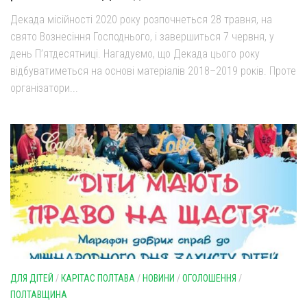
Декада місійності 2020 року розпочнеться 28 травня, на
свято Вознесіння Господнього, і завершиться 7 червня, у
день П’ятдесятниці. Нагадуємо, що Декада цього року
відбуватиметься на основі матеріалів 2018–2019 років. Проте
організатори...
ДЛЯ ДІТЕЙ
/
КАРІТАС ПОЛТАВА
/
НОВИНИ
/
ОГОЛОШЕННЯ
/
ПОЛТАВЩИНА