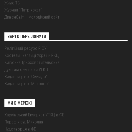
Живе ТБ
Журнал "Патріярхат"
ДивенСвіт — молодіжний сайт
ВАРТО ПЕРЕГЛЯНУТИ
Релігійний ресурс РІСУ
Костели і каплиці України РКЦ
Київська Трьохсвятительська
духовна семінарія УГКЦ
Видавництво "Свічадо"
Видавництво "Місіонер"
МИ В МЕРЕЖІ
Харківський Екзархат УГКЦ в ФБ
Парафія св. Миколая
Чудотворця в ФБ