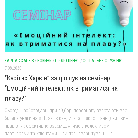
КАРІТАС ХАРКІВ
/
НОВИНИ
/
ОГОЛОШЕННЯ
/
СОЦІАЛЬНЕ СЛУЖІННЯ
7.08.2020
“Карітас Харків” запрошує на семінар
“Емоційний інтелект: як втриматися на
плаву?”
Сьогодні роботодавці при підборі персоналу звертають все
більше уваги на soft skills кандитата – якості, завдяки яким
працівник ефективно взаємодіятиме з колективом,
партнерами та клієнтами. При працевлаштуванні на...