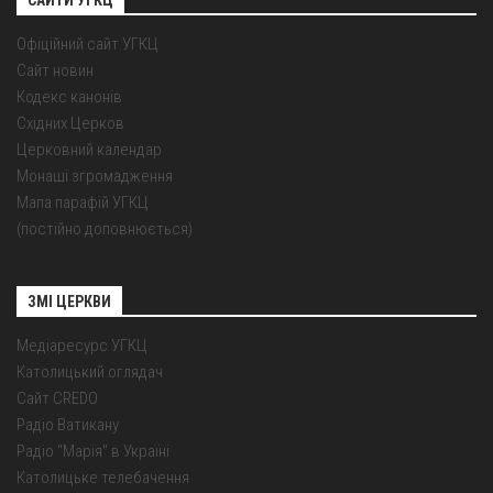
САЙТИ УГКЦ
Офіційний сайт УГКЦ
Сайт новин
Кодекс канонів
Східних Церков
Церковний календар
Монаші згромадження
Мапа парафій УГКЦ
(постійно доповнюється)
ЗМІ ЦЕРКВИ
Медіаресурс УГКЦ
Католицький оглядач
Сайт CREDO
Радіо Ватикану
Радіо "Марія" в Україні
Католицьке телебачення