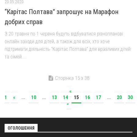
20.05.2020
“Карітас Полтава” запрошує на Марафон
добрих справ
З 20 травня по 1 червня будуть відбуватися різнопланові
онлайн заходи для дітей, а також для всіх, хто хоче
підтримати діяльність “Карітас Полтава” для вразливих дітей
та сімей....
Сторінка 15 з 38
«
1
«
...
10
...
13
14
15
16
17
...
20
30
»
ОГОЛОШЕННЯ