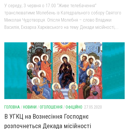
У середу, 3 червня о 17.00 “Живе телебачення”
транслюватиме Молебень із Катедрального собору Святого
Миколая Чудотворця. Опісля Молебня – слово Владики
Василія, Екзарха Харківського на тему Декади місійності,...
ГОЛОВНА
/
НОВИНИ
/
ОГОЛОШЕННЯ
/
ОФІЦІЙНО
27.05.2020
В УГКЦ на Вознесіння Господнє
розпочнеться Декада місійності