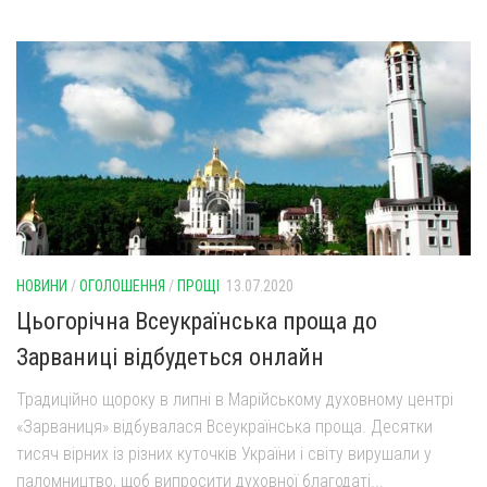
НОВИНИ
/
ОГОЛОШЕННЯ
/
ПРОЩІ
13.07.2020
Цьогорічна Всеукраїнська проща до
Зарваниці відбудеться онлайн
Традиційно щороку в липні в Марійському духовному центрі
«Зарваниця» відбувалася Всеукраїнська проща. Десятки
тисяч вірних із різних куточків України і світу вирушали у
паломництво, щоб випросити духовної благодаті...