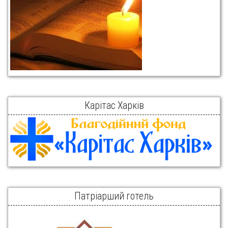
Карітас Харків
Патріарший готель