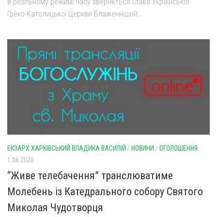
в реальному режимі часу звернеться Глава Української
Греко-Католицької Церкви Блаженніший...
ЕКЗАРХ ХАРКІВСЬКИЙ ВЛАДИКА ВАСИЛІЙ
/
НОВИНИ
/
ОГОЛОШЕННЯ
1.06.2020
“Живе телебачення” транслюватиме
Молебень із Катедрального собору Святого
Миколая Чудотворця