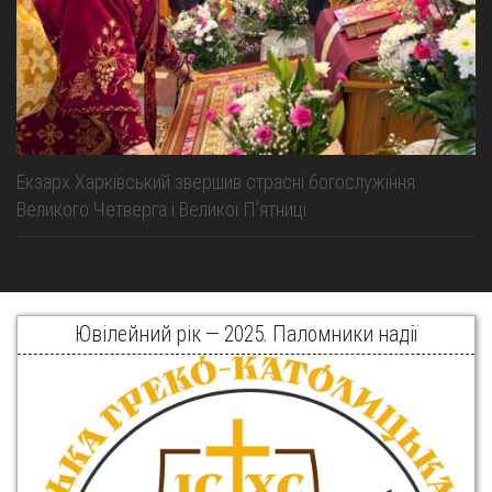
Екзарх Харківський звершив страсні богослужіння
Великого Четверга і Великої Пʼятниці
Ювілейний рік — 2025. Паломники надії