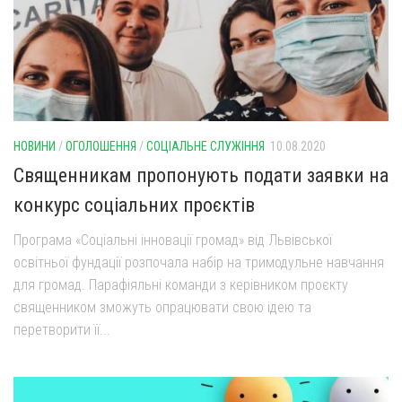
Оголошення
Трансляції
НОВИНИ
/
ОГОЛОШЕННЯ
/
СОЦІАЛЬНЕ СЛУЖІННЯ
10.08.2020
Священникам пропонують подати заявки на
конкурс соціальних проєктів
Програма «Соціальні інновації громад» від Львівської
освітньої фундації розпочала набір на тримодульне навчання
для громад. Парафіяльні команди з керівником проєкту
священником зможуть опрацювати свою ідею та
перетворити її...