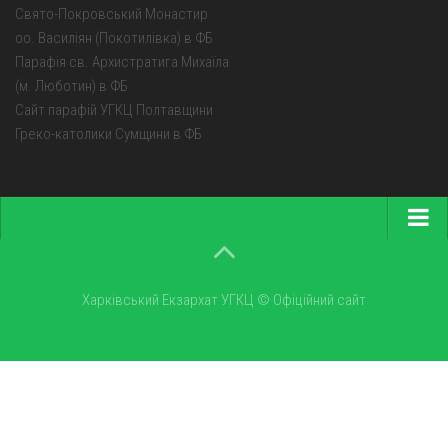
Свято-Покровський Монастир
оо. Василіян (Покотилівка) в ФБ
Парафія св. Архистратига Михаїла
(м. Люботин) в ФБ
Сайт парафій УГКЦ Полтавщини
Греко-католики Сумщини в ФБ
Головна
Про екзархат
Харківський Екзархат УГКЦ © Офіційний сайт
Парохії
Монастирі
Новини
Галерея