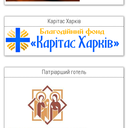
Карітас Харків
Патріарший готель