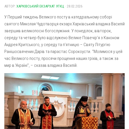
Газета Християнський голос
Архистратига Михаїла (м. Люботин)
АВТОР:
ХАРКІВСЬКИЙ ЕКЗАРХАТ УГКЦ
· 28.02.2026
Покрови Пресвятої Богородиці (с. Вільча)
Надруковані числа
У Перший тиждень Великого посту в катедральному соборі
Преображенська парафія (м. Лозова)
святого Миколая Чудотворця екзарх Харківський владика Василій
Молитви
звершив великопосні богослужіння. У понеділок, вівторок,
Парафія Благовіщення Пресвятої Богородиці (смт
Галерея
середу та четвер було відслужено Велике Повечір’я з Каноном
Золочів)
Андрея Критського, у середу та п’ятницю – Святу Літургію
Рух pro-life
Парафія Різдва Пресвятої Богородиці м. Берестин
Ранішосвячених Дарів та парастас Сорокоусти. “Молимося у цей
(Красноград)
час Великого посту, просячи прощення наших гріхів, а також за
Парохії Полтавської області
мир в Україні”, – сказав владика Василій.
Пресвятої Трійці (м. Полтава)
Всіх Святих українського народу (м. Полтава)
Свято-Юріївська парафія (м. Полтава)
Архистратига Михаїла (с. Пригарівка)
Благовіщення Пресвятої Богородиці (с. Шевченки)
Введення у храм Пресвятої Богородиці (с. Дашківка)