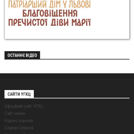
ОСТАННЄ ВІДЕО
САЙТИ УГКЦ
Офіційний сайт УГКЦ
Сайт новин
Кодекс канонів
Східних Церков