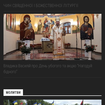
ЧИН СВЯЩЕННОЇ І БОЖЕСТВЕННОЇ ЛІТУРГІЇ
Владика Василій про День убогого та акцію “Нагодуй
бідного”
МОЛИТВИ