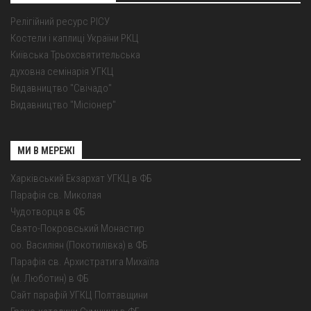
Релігійний ресурс РІСУ
Костели і каплиці України РКЦ
Київська Трьохсвятительська
духовна семінарія УГКЦ
Видавництво "Свічадо"
Видавництво "Місіонер"
МИ В МЕРЕЖІ
Харківський Екзархат УГКЦ в ФБ
Парафія св. Миколая
Чудотворця в ФБ
Свято-Покровський Монастир
оо. Василіян (Покотилівка) в ФБ
Парафія св. Архистратига Михаїла
(м. Люботин) в ФБ
Сайт парафій УГКЦ Полтавщини