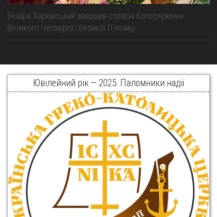
Екзарх Харківський звершив страсні богослужіння
Великого Четверга і Великої Пʼятниці
Ювілейний рік — 2025. Паломники надії