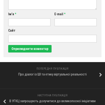
Ім’я
*
E-mail
*
Сайт
ПОПЕРЕДНЯ ПУБЛІКАЦІЯ
Про діалог із ШІ та етику віртуальної реальності
НАСТУПНА ПУБЛІКАЦІЯ
В УГКЦ запрошують долучитися до великопосної ініціативи