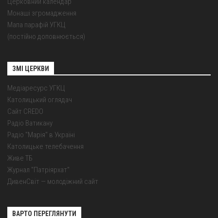
Церковний календар
Монаші згромадження
Мапа парафій УГКЦ
(постійно доповнюється)
ЗМІ ЦЕРКВИ
Медіаресурс УГКЦ
Католицький оглядач
Сайт CREDO
Радіо Ватикану
Радіо "Марія" в Україні
Католицьке телебачення
Живе ТБ
Журнал "Патріярхат"
ДивенСвіт — молодіжний сайт
ВАРТО ПЕРЕГЛЯНУТИ