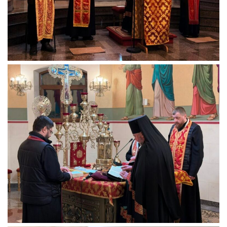
Вознесіння ГНІХ (с. Витівка)
Вознесіння Господнього (м. Кобеляки)
Пророка Іллі (смт. Білики)
Різдва Пресвятої Богородиці (с. Вільховатка)
Св. Апостола Андрія Первозванного (с. Засулля)
Св. Миколая (с. Деменки)
Успіння Пресвятої Богородиці (м. Кременчук)
Успіння Пресвятої Богородиці (м. Лубни)
Парохії Сумської області
Введення в храм Богородиці (м. Суми)
Матері Божої Неустанної Помочі (м. Охтирка)
Монастирі
Свято-Покровський монастир оо Василіян
Свято-Івано-Павлівський монастир сестер Згромадження