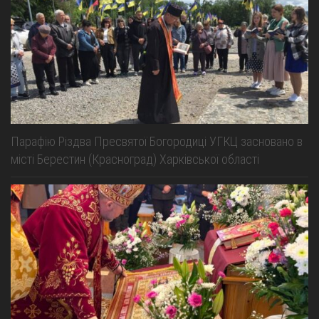
Парафію Різдва Пресвятої Богородиці УГКЦ засновано в
місті Берестин (Красноград) Харківської області