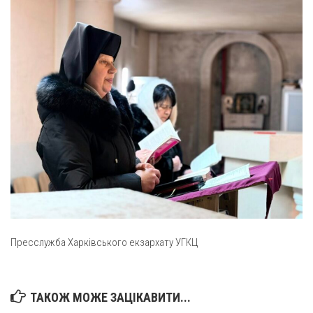
Св. Йосифа ОПДМ
Монастир сестер милосердя Св. Вінкентія. Дім Милосердя
Монастир Успення Пресвятої Богородиці Сестер Чину
Святого Василія Великого
Комісії
Катехитична комісія
Комісія у справах молоді
Комісія у справах родини
Комісія з питань душпастирства охорони здоров’я
Спільноти
Квіти Слобожанщини
Пресслужба Харківського екзархату УГКЦ
Харківщина
Полтавщина
ТАКОЖ МОЖЕ ЗАЦІКАВИТИ...
Сумщина