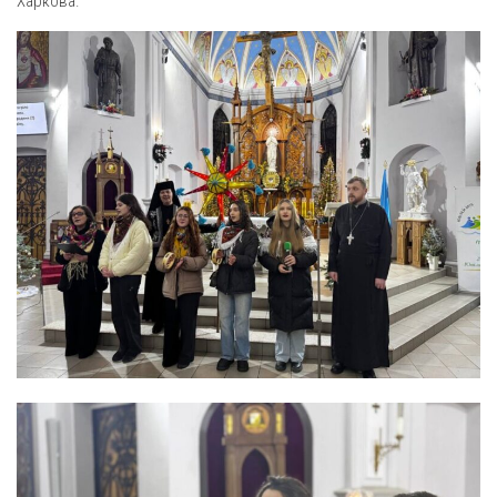
Харкова.
Вознесіння ГНІХ (с. Витівка)
Вознесіння Господнього (м. Кобеляки)
Пророка Іллі (смт. Білики)
Різдва Пресвятої Богородиці (с. Вільховатка)
Св. Апостола Андрія Первозванного (с. Засулля)
Св. Миколая (с. Деменки)
Успіння Пресвятої Богородиці (м. Кременчук)
Успіння Пресвятої Богородиці (м. Лубни)
Парохії Сумської області
Введення в храм Богородиці (м. Суми)
Матері Божої Неустанної Помочі (м. Охтирка)
Монастирі
Свято-Покровський монастир оо Василіян
Свято-Івано-Павлівський монастир сестер Згромадження