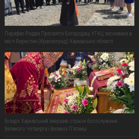
Парафію Різдва Пресвятої Богородиці УГКЦ засновано в
місті Берестин (Красноград) Харківської області
Екзарх Харківський звершив страсні богослужіння
Великого Четверга і Великої Пʼятниці