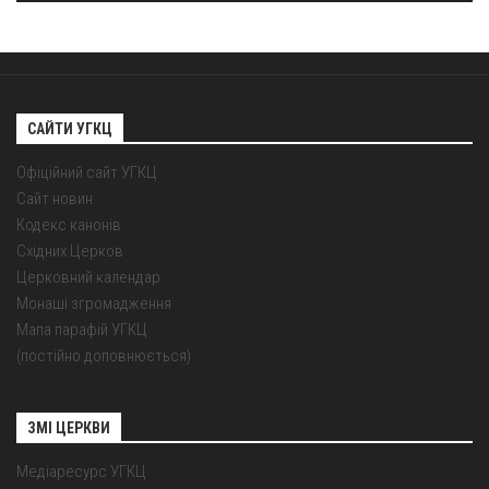
САЙТИ УГКЦ
Офіційний сайт УГКЦ
Сайт новин
Кодекс канонів
Східних Церков
Церковний календар
Монаші згромадження
Мапа парафій УГКЦ
(постійно доповнюється)
ЗМІ ЦЕРКВИ
Медіаресурс УГКЦ