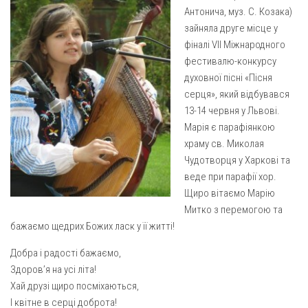
Газета Християнський голос
Архистратига Михаїла (м. Люботин)
Антонича, муз. С. Козака)
зайняла друге місце у
Покрови Пресвятої Богородиці (с. Вільча)
Надруковані числа
фіналі VII Міжнародного
Преображенська парафія (м. Лозова)
Молитви
фестивалю-конкурсу
духовної пісні «Пісня
Парафія Благовіщення Пресвятої Богородиці (смт
Галерея
Золочів)
серця», який відбувався
Рух pro-life
13-14 червня у Львові.
Парафія Різдва Пресвятої Богородиці м. Берестин
Марія є парафіянкою
(Красноград)
храму св. Миколая
Парохії Полтавської області
Чудотворця у Харкові та
Пресвятої Трійці (м. Полтава)
веде при парафії хор.
Щиро вітаємо Марію
Всіх Святих українського народу (м. Полтава)
Митко з перемогою та
Свято-Юріївська парафія (м. Полтава)
бажаємо щедрих Божих ласк у її житті!
Архистратига Михаїла (с. Пригарівка)
Добра і радості бажаємо,
Благовіщення Пресвятої Богородиці (с. Шевченки)
Здоров’я на усі літа!
Хай друзі щиро посміхаються,
Введення у храм Пресвятої Богородиці (с. Дашківка)
І квітне в серці доброта!