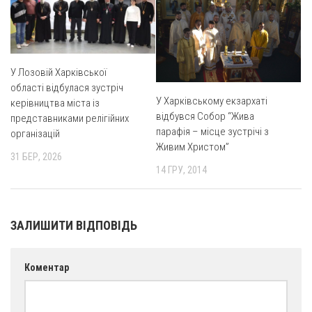
Св. Йосифа ОПДМ
Монастир сестер милосердя Св. Вінкентія. Дім Милосердя
Монастир Успення Пресвятої Богородиці Сестер Чину
Святого Василія Великого
У Лозовій Харківської
області відбулася зустріч
Комісії
У Харківському екзархаті
керівництва міста із
Катехитична комісія
відбувся Собор “Жива
представниками релігійних
парафія – місце зустрічі з
організацій
Комісія у справах молоді
Живим Христом”
31 БЕР, 2026
Комісія у справах родини
14 ГРУ, 2014
Комісія з питань душпастирства охорони здоров’я
Спільноти
ЗАЛИШИТИ ВІДПОВІДЬ
Квіти Слобожанщини
Харківщина
Коментар
Полтавщина
Сумщина