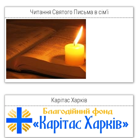
Читання Святого Письма в сім’ї
Карітас Харків