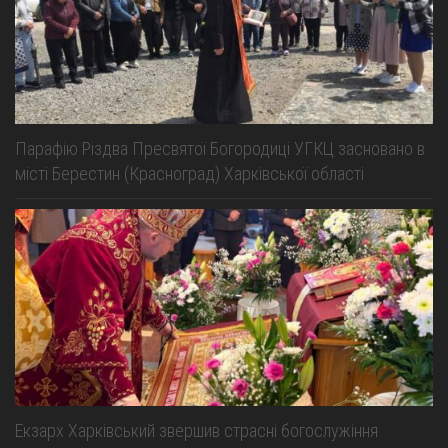
Парафію Різдва Пресвятої Богородиці УГКЦ засновано в
місті Берестин (Красноград) Харківської області
Екзарх Харківський звершив страсні богослужіння