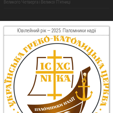
Великого Четверга і Великої Пʼятниці
Ювілейний рік — 2025. Паломники надії