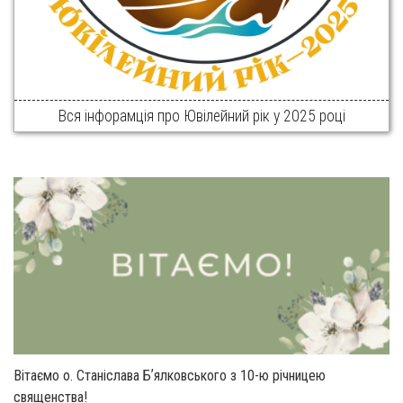
Вся інфорамція про Ювілейний рік у 2025 році
Вітаємо о. Станіслава Бʼялковського з 10-ю річницею
священства!