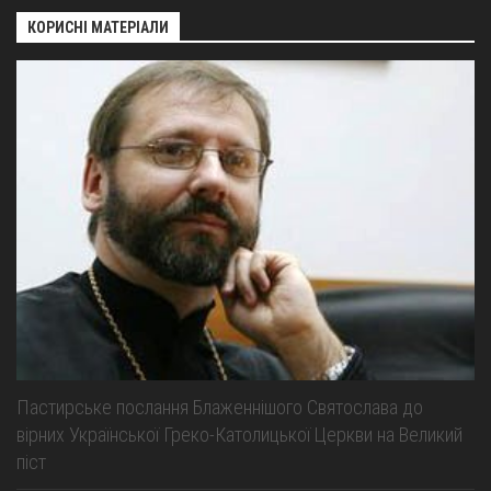
КОРИСНІ МАТЕРІАЛИ
Пастирське послання Блаженнішого Святослава до
вірних Української Греко-Католицької Церкви на Великий
піст