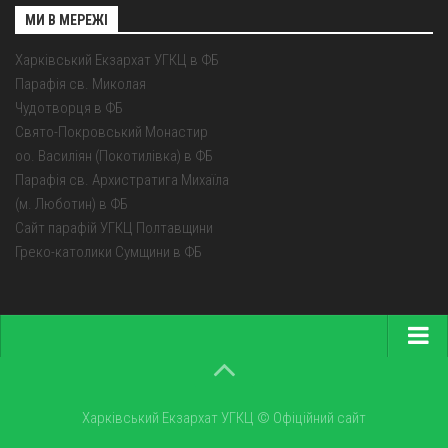
МИ В МЕРЕЖІ
Харківський Екзархат УГКЦ в ФБ
Парафія св. Миколая
Чудотворця в ФБ
Свято-Покровський Монастир
оо. Василіян (Покотилівка) в ФБ
Парафія св. Архистратига Михаїла
(м. Люботин) в ФБ
Сайт парафій УГКЦ Полтавщини
Греко-католики Сумщини в ФБ
Головна
Про екзархат
Харківський Екзархат УГКЦ © Офіційний сайт