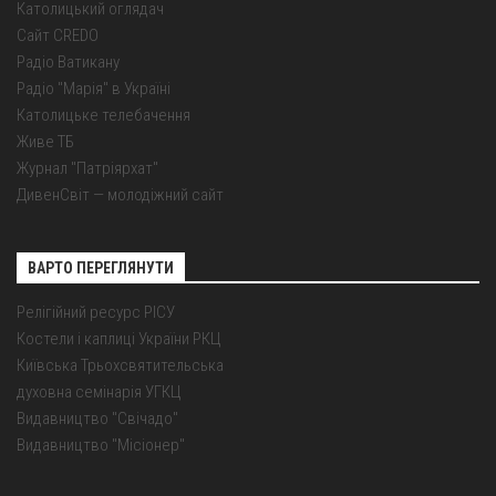
Католицький оглядач
Сайт CREDO
Радіо Ватикану
Радіо "Марія" в Україні
Католицьке телебачення
Живе ТБ
Журнал "Патріярхат"
ДивенСвіт — молодіжний сайт
ВАРТО ПЕРЕГЛЯНУТИ
Релігійний ресурс РІСУ
Костели і каплиці України РКЦ
Київська Трьохсвятительська
духовна семінарія УГКЦ
Видавництво "Свічадо"
Видавництво "Місіонер"