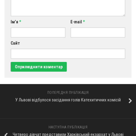
Оголошення
Трансляції
Ім’я
*
E-mail
*
Сайт
ПОПЕРЕДНЯ ПУБЛІКАЦІЯ
У Львові відбулося засідання голів Катехитичних комісій
НАСТУПНА ПУБЛІКАЦІЯ
Четверо дівчат представили Харківський екзархат у Львові