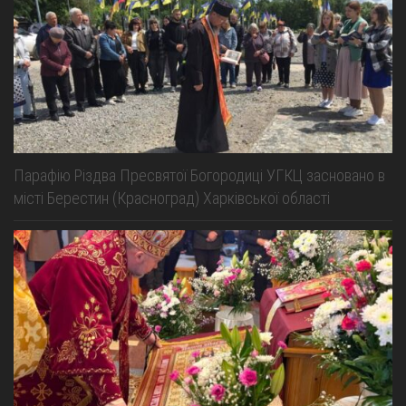
Парафію Різдва Пресвятої Богородиці УГКЦ засновано в
місті Берестин (Красноград) Харківської області