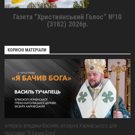
Газета “Християнський Голос” №10
(3182) 2026р.
КОРИСНІ МАТЕРІАЛИ
Інтерв’ю владики Василія, екзарха Харківського для
програми “Я бачив Бога”