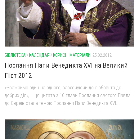
БІБЛІОТЕКА
/
КАЛЕНДАР
/
КОРИСНІ МАТЕРІАЛИ
25.02.2012
Послання Папи Венедикта XVI на Великий
Піст 2012
«Зважаймо один на одного, заохочуючи до любові та до
добрих діл», – ця цитата з 10 глави Послання святого Павла
до Євреїв стала темою Послання Папи Венедикта XVI...