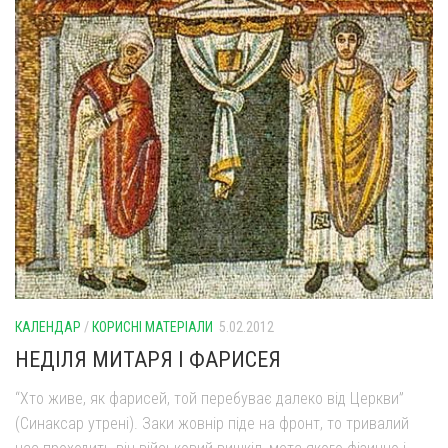
КАЛЕНДАР
/
КОРИСНІ МАТЕРІАЛИ
5.02.2012
НЕДІЛЯ МИТАРЯ І ФАРИСЕЯ
“Хто живе, як фарисей, той перебуває далеко від Церкви”
(Синаксар утрені). Заки жовнір піде на фронт, то тривалий