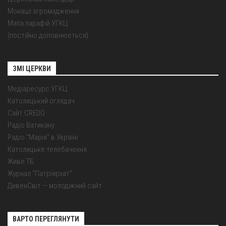
Монаші згромадження
Мапа парафій УГКЦ
(постійно доповнюється)
ЗМІ ЦЕРКВИ
Медіаресурс УГКЦ
Католицький оглядач
Сайт CREDO
Радіо Ватикану
Радіо "Марія" в Україні
Католицьке телебачення
Живе ТБ
Журнал "Патріярхат"
ДивенСвіт — молодіжний сайт
ВАРТО ПЕРЕГЛЯНУТИ