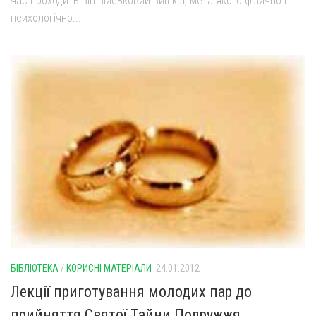
час проходить він військовий вишкіл, мета якого фізично і
психологічно...
БІБЛІОТЕКА
/
КОРИСНІ МАТЕРІАЛИ
24.01.2012
Лекції приготування молодих пар до
прийняття Святої Тайни Подружжя