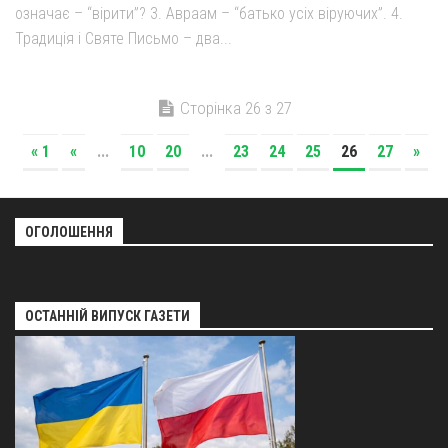
означає – “вірити”? 3. Авраам – “батько усіх віруючих”. 4.
Традиція і Святе Письмо – два...
Сторінка 26 з 27
« 1
«
...
10
20
...
23
24
25
26
27
»
ОГОЛОШЕННЯ
ОСТАННІЙ ВИПУСК ГАЗЕТИ