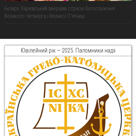
Екзарх Харківський звершив страсні богослужіння
Великого Четверга і Великої Пʼятниці
Ювілейний рік — 2025. Паломники надії