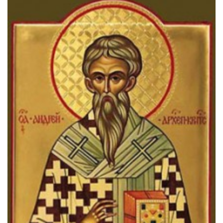
Св. Йосифа ОПДМ
Монастир сестер милосердя Св. Вінкентія. Дім Милосердя
Монастир Успення Пресвятої Богородиці Сестер Чину
Святого Василія Великого
Комісії
Катехитична комісія
Комісія у справах молоді
Комісія у справах родини
Комісія з питань душпастирства охорони здоров’я
Спільноти
Квіти Слобожанщини
Харківщина
Полтавщина
Сумщина