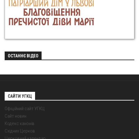
ОСТАННЄ ВІДЕО
САЙТИ УГКЦ
Офіційний сайт УГКЦ
Сайт новин
Кодекс канонів
Східних Церков
Церковний календар