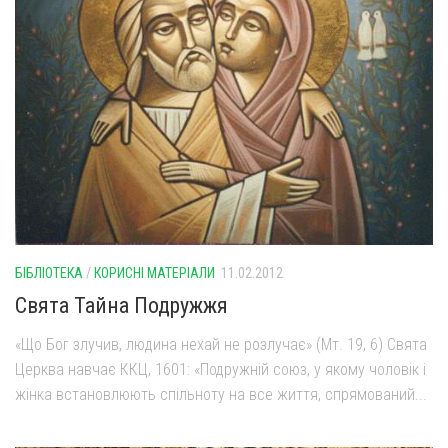
БІБЛІОТЕКА
/
КОРИСНІ МАТЕРІАЛИ
11.02.2012
Свята Тайна Подружжя
«Що Бог злучив, людина нехай не розлучає» (Мт. 19, 6) Свята
Церква навчає ККЦ, 1601: «Подружній союз, у якому чоловік і
жінка встановлюють спільноту на все життя, спрямований...