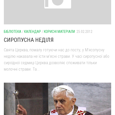
БІБЛІОТЕКА
/
КАЛЕНДАР
/
КОРИСНІ МАТЕРІАЛИ
25.02.2012
СИРОПУСНА НЕДІЛЯ
Свята Церква, помалу готуючи нас до посту, у М’ясопусну
неділю наказала не їсти м’ясні страви. У часі сиропусної або
сироїдної седмиці Церква дозволяє споживати тільки
молочні стра­ви. Та...