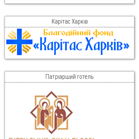
Карітас Харків
Патріарший готель