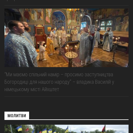
“Ми маємо спільний намір – просимо заступництва
Богородиці для нашого народу” – владика Василій у
німецькому місті Айхштет
МОЛИТВИ