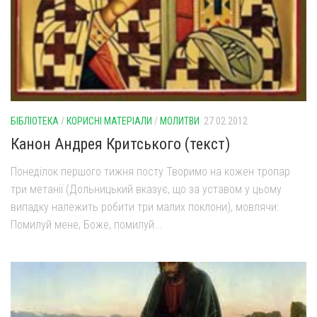
Оголошення
Трансляції
БІБЛІОТЕКА
/
КОРИСНІ МАТЕРІАЛИ
/
МОЛИТВИ
27.02.2012
Канон Андрея Критського (текст)
Понеділок першого тижня посту Творимо на кожен тропар
три метанії (Дольницький вказує, що за уставом у цьому
випадку належить робити три малих поклони), мовлячи:
Помилуй мене, Боже, помилуй...