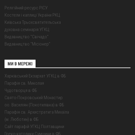
Релігійний ресурс РІСУ
Костели і каплиці України РКЦ
Київська Трьохсвятительська
духовна семінарія УГКЦ
Видавництво "Свічадо"
Видавництво "Місіонер"
МИ В МЕРЕЖІ
Харківський Екзархат УГКЦ в ФБ
Парафія св. Миколая
Чудотворця в ФБ
Свято-Покровський Монастир
оо. Василіян (Покотилівка) в ФБ
Парафія св. Архистратига Михаїла
(м. Люботин) в ФБ
Сайт парафій УГКЦ Полтавщини
Греко-католики Сумщини в ФБ