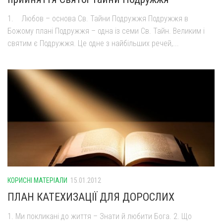
1. Любов – основа Св. Тайни Подружжя Подружжя в
Божому плані Подружжя – одна із семи Св. Тайн. Великим і
святим є Подружжя. Це одне з найбільших речей,...
КОРИСНІ МАТЕРІАЛИ
15.01.2012
ПЛАН КАТЕХИЗАЦІЇ ДЛЯ ДОРОСЛИХ
1. Ми покликані до життя – Знати й любити Бога. 2. Що