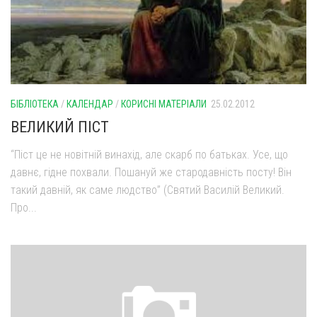
БІБЛІОТЕКА
/
КАЛЕНДАР
/
КОРИСНІ МАТЕРІАЛИ
25.02.2012
ВЕЛИКИЙ ПІСТ
“Піст це не новітній винахід, але скарб по батьках. Усе, що
давнє, гідне похвали. Пошануй же стародав­ність посту! Він
такий давній, як саме людство” (Святий Василій Великий.
Про...