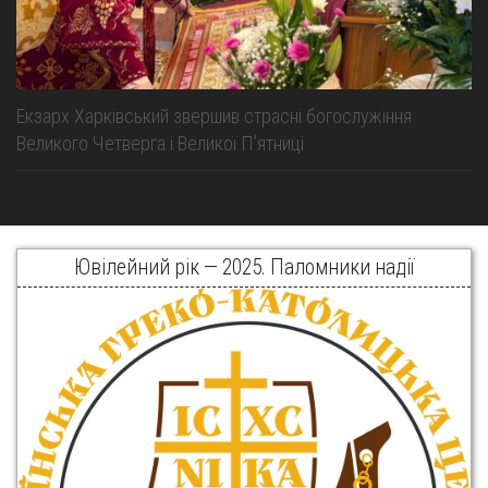
Екзарх Харківський звершив страсні богослужіння
Великого Четверга і Великої Пʼятниці
Ювілейний рік — 2025. Паломники надії