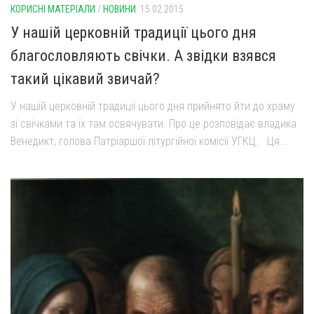
КОРИСНІ МАТЕРІАЛИ
/
НОВИНИ
15.02.2015
У нашій церковній традиції цього дня
благословляють свічки. А звідки взявся
такий цікавий звичай?
У нашій церковній традиції цього дня прийнято йти до храму
зі свічками та їх там освячувати. Про це розповідає владика
Венедикт, голова Патріаршої літургійної комісії УГКЦ. Ця...