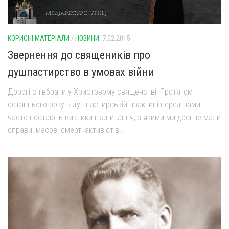
КОРИСНІ МАТЕРІАЛИ
/
НОВИНИ
7.02.2015
Звернення до священиків про
душпастирство в умовах війни
Дорогі співбрати у Христовому священстві! Протягом
останнього року в душпастирській практиці перед нами
часто постають виклики і запитання, з якими ми досі не мали
справи: масові смерті активістів...