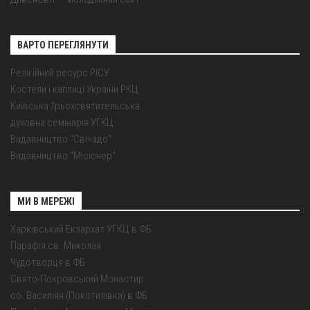
ВАРТО ПЕРЕГЛЯНУТИ
Релігійний ресурс РІСУ
Костели і каплиці України РКЦ
Київська Трьохсвятительська
духовна семінарія УГКЦ
Видавництво "Свічадо"
Видавництво "Місіонер"
МИ В МЕРЕЖІ
Харківський Екзархат УГКЦ в ФБ
Парафія св. Миколая
Чудотворця в ФБ
Свято-Покровський Монастир
оо. Василіян (Покотилівка) в ФБ