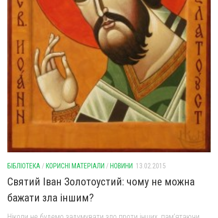
БІБЛІОТЕКА
/
КОРИСНІ МАТЕРІАЛИ
/
НОВИНИ
13.02.2015
Святий Іван Золотоустий: чому не можна
бажати зла іншим?
Ніколи не будемо задумувати зло проти інших, пам’ятаючи