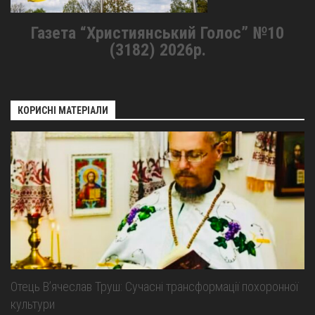
Газета “Християнський Голос” №10
(3182) 2026р.
КОРИСНІ МАТЕРІАЛИ
Отець В’ячеслав Труш: Сучасні трансформації похоронної
культури