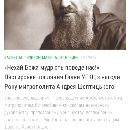
КАЛЕНДАР
/
КОРИСНІ МАТЕРІАЛИ
/
НОВИНИ
6.02.2015
«Нехай Божа мудрість поведе нас!»
Пастирське послання Глави УГКЦ з нагоди
Року митрополита Андрея Шептицького
Високопреосвященним і Преосвященним Архиєпископам та
Митрополитам, боголюбивим єпископам, всечесному
духовенству, преподобному монашеству, возлюбленим
братам і сестрам, в Україні та на поселеннях у світі сущим
Дорогі в Христі! Згідно...