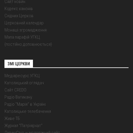
Сайт новин
Кодекс канонів
Східних Церков
Церковний календар
Монаші згромадження
Мапа парафій УГКЦ
(постійно доповнюється)
ЗМІ ЦЕРКВИ
Медіаресурс УГКЦ
Католицький оглядач
Сайт CREDO
Радіо Ватикану
Радіо "Марія" в Україні
Католицьке телебачення
Живе ТБ
Журнал "Патріярхат"
ДивенСвіт — молодіжний сайт