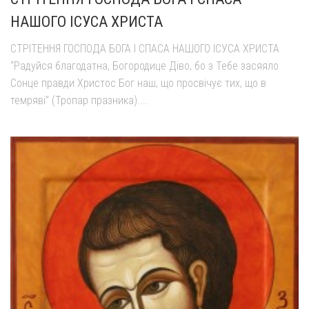
НАШОГО ІСУСА ХРИСТА
СТРІТЕННЯ ГОСПОДА БОГА І СПАСА НАШОГО ІСУСА ХРИСТА
“Радуйся благодатна, Богородице Діво, бо з Тебе засяяло
Сонце правди Христос Бог наш, що просвічує тих, що в
темряві” (Тропар празника)....