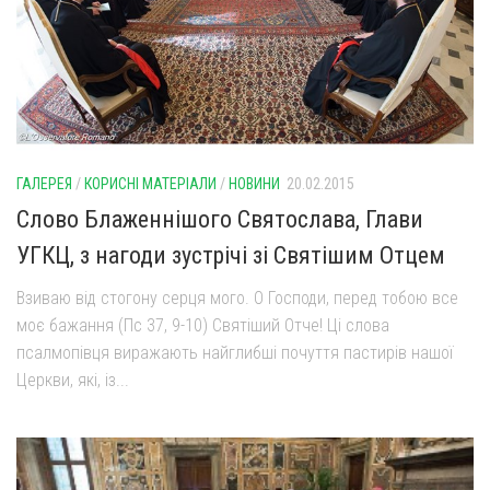
Газета Християнський голос
Архистратига Михаїла (м. Люботин)
Покрови Пресвятої Богородиці (с. Вільча)
Надруковані числа
Преображенська парафія (м. Лозова)
Молитви
Парафія Благовіщення Пресвятої Богородиці (смт
Галерея
Золочів)
Рух pro-life
Парафія Різдва Пресвятої Богородиці м. Берестин
ГАЛЕРЕЯ
/
КОРИСНІ МАТЕРІАЛИ
/
НОВИНИ
20.02.2015
(Красноград)
Слово Блаженнішого Святослава, Глави
Парохії Полтавської області
УГКЦ, з нагоди зустрічі зі Святішим Отцем
Пресвятої Трійці (м. Полтава)
Взиваю від стогону серця мого. О Господи, перед тобою все
Всіх Святих українського народу (м. Полтава)
моє бажання (Пс 37, 9-10) Святіший Отче! Ці слова
Свято-Юріївська парафія (м. Полтава)
псалмопівця виражають найглибші почуття пастирів нашої
Церкви, які, із...
Архистратига Михаїла (с. Пригарівка)
Благовіщення Пресвятої Богородиці (с. Шевченки)
Введення у храм Пресвятої Богородиці (с. Дашківка)