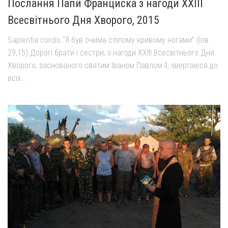
Послання Папи Франциска з нагоди XXIII
Всесвітнього Дня Хворого, 2015
Sapientia cordis “Я був очима сліпому кривому ногами” (Іов
29,15) Дорогі брати і сестри, з нагоди XXIII Всесвітнього Дня
Хворого, заснованого святим Іваном Павлом II, звертаюся до
всіх...