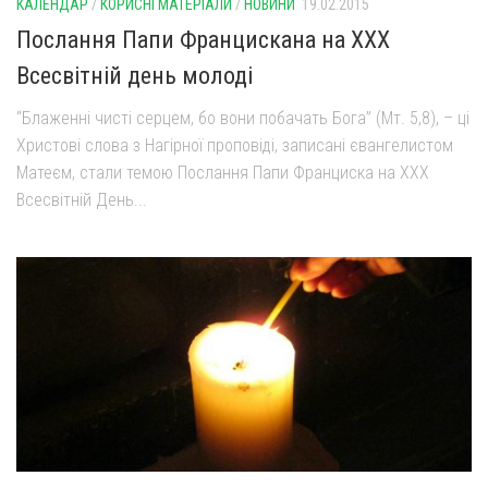
КАЛЕНДАР
/
КОРИСНІ МАТЕРІАЛИ
/
НОВИНИ
19.02.2015
Послання Папи Францискана на ХХХ
Всесвітній день молоді
“Блаженні чисті серцем, бо вони побачать Бога” (Мт. 5,8), – ці
Христові слова з Нагірної проповіді, записані євангелистом
Матеєм, стали темою Послання Папи Франциска на ХХХ
Всесвітній День...