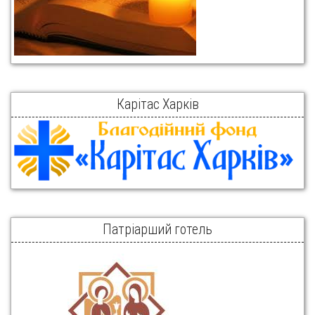
Карітас Харків
Патріарший готель