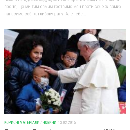
про те, що ми тим самим гостримо меч проти себе ж самих і
наносимо собі ж глибоку рану. Але тебе...
КОРИСНІ МАТЕРІАЛИ
/
НОВИНИ
13.02.2015