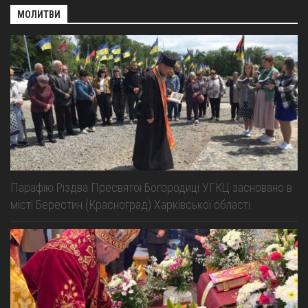
МОЛИТВИ
Парафію Різдва Пресвятої Богородиці УГКЦ засновано в
місті Берестин (Красноград) Харківської області