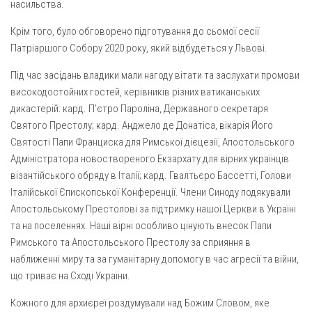
насильства.
Крім того, було обговорено підготування до сьомої сесії
Патріаршого Собору 2020 року, який відбудеться у Львові.
Під час засідань владики мали нагоду вітати та заслухати промови
високодостойних гостей, керівників різних ватиканських
дикастерій: кард. П’єтро Пароліна, Державного секретаря
Святого Престолу; кард. Анджело де Донатіса, вікарія Його
Святості Папи Франциска для Римської дієцезії, Апостольського
Адміністратора новоствореного Екзархату для вірних українців
візантійського обряду в Італії; кард. Гвалтьєро Бассетті, Голови
Італійської Єпископської Конференції. Члени Синоду подякували
Апостольському Престолові за підтримку нашої Церкви в Україні
та на поселеннях. Наші вірні особливо цінують внесок Папи
Римського та Апостольського Престолу за сприяння в
наближенні миру та за гуманітарну допомогу в час агресії та війни,
що триває на Сході України.
Кожного для архиєреї роздумували над Божим Словом, яке