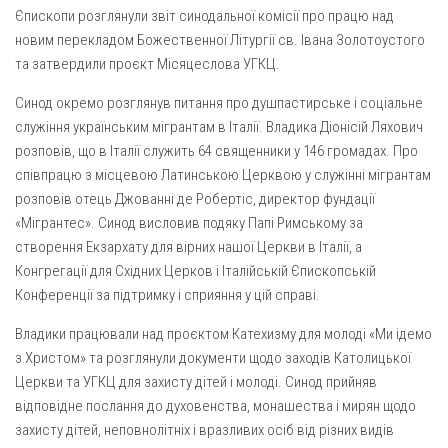
Єпископи розглянули звіт синодальної комісії про працю над
новим перекладом Божественної Літургії св. Івана Золотоустого
та затвердили проєкт Місяцеслова УГКЦ.
Синод окремо розглянув питання про душпастирське і соціальне
служіння українським мігрантам в Італії. Владика Діонісій Ляхович
розповів, що в Італії служить 64 священники у 146 громадах. Про
співпрацю з місцевою Латинською Церквою у служінні мігрантам
розповів отець Джованні де Робертіс, директор фундації
«Мігрантес». Синод висловив подяку Папі Римському за
створення Екзархату для вірних нашої Церкви в Італії, а
Конгрегації для Східних Церков і Італійській Єпископській
Конференції за підтримку і сприяння у цій справі.
Владики працювали над проєктом Катехизму для молоді «Ми ідемо
з Христом» та розглянули документи щодо заходів Католицької
Церкви та УГКЦ для захисту дітей і молоді. Синод прийняв
відповідне послання до духовенства, монашества і мирян щодо
захисту дітей, неповнолітніх і вразливих осіб від різних видів