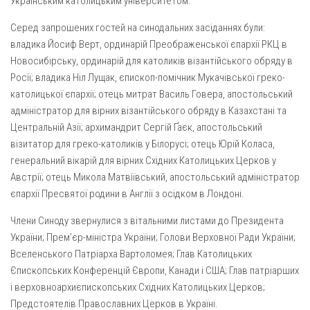
Українським католицьким університетом.
Серед запрошених гостей на синодальних засіданнях були:
владика Йосиф Верт, ординарій Преображенської єпархії РКЦ в
Новосибірську, ординарій для католиків візантійського обряду в
Росії; владика Ніл Лущак, єпископ-помічник Мукачівської греко-
католицької єпархії; отець митрат Василь Говера, апостольський
адміністратор для вірних візантійського обряду в Казахстані та
Центральній Азії; архимандрит Сергій Ґаєк, апостольський
візитатор для греко-католиків у Білорусі; отець Юрій Коласа,
генеральний вікарій для вірних Східних Католицьких Церков у
Австрії; отець Микола Матвіївський, апостольський адміністратор
єпархії Пресвятої родини в Англії з осідком в Лондоні.
Члени Синоду звернулися з вітальними листами до Президента
України; Прем’єр-міністра України; Голови Верховної Ради України;
Вселенського Патріарха Вартоломея; Глав Католицьких
Єпископських Конференцій Європи, Канади і США; Глав патріарших
і верховноархиєпископських Східних Католицьких Церков;
Предстоятелів Православних Церков в Україні.