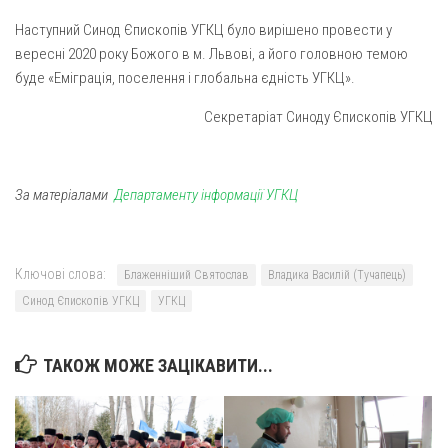
Наступний Синод Єпископів УГКЦ було вирішено провести у
вересні 2020 року Божого в м. Львові, а його головною темою
буде «Еміграція, поселення і глобальна єдність УГКЦ».
Секретаріат Синоду Єпископів УГКЦ
За матеріалами
Департаменту інформації УГКЦ
Ключові слова:
Блаженніший Святослав
Владика Василій (Тучапець)
Синод Єпископів УГКЦ
УГКЦ
ТАКОЖ МОЖЕ ЗАЦІКАВИТИ...