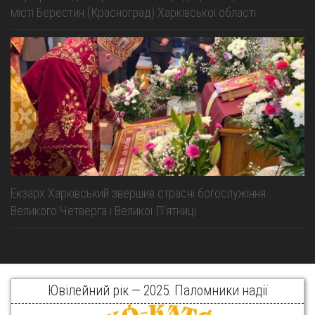
місті Берестин (Красноград) Харківської області
Екзарх Харківський звершив страсні богослужіння
Великого Четверга і Великої Пʼятниці
Ювілейний рік — 2025. Паломники надії