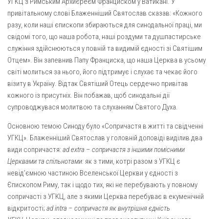
УГКЦ з Римським Архиєреєм Франциском у Ватикані. У
Св. Йосифа ОПДМ
привітальному слові Блаженніший Святослав сказав: «Кожного
Монастир сестер милосердя Св. Вінкентія. Дім Милосердя
разу, коли наші єпископи збираються для синодальної праці, ми
Монастир Успення Пресвятої Богородиці Сестер Чину
свідомі того, що наша робота, наші роздуми та душпастирське
Святого Василія Великого
служіння здійснюються у повній та видимій єдності зі Святішим
Отцем». Він запевнив Папу Франциска, що наша Церква в усьому
Комісії
світі молиться за нього, його підтримує і слухає та чекає його
Катехитична комісія
візиту в Україну. Відтак Святіший Отець сердечно привітав
кожного із присутніх. Він побажав, щоб синодальні дії
Комісія у справах молоді
супроводжувася молитвою та слуханням Святого Духа.
Комісія у справах родини
Основною темою Синоду було «Сопричастя в житті та свідченні
Комісія з питань душпастирства охорони здоров’я
УГКЦ». Блаженніший Святослав у головній доповіді виділив два
Спільноти
види сопричастя:
ad extra
–
сопричастя з іншими помісними
Церквами та спільнотами:
як з тими, котрі разом з УГКЦ є
Квіти Слобожанщини
невід’ємною частиною Вселенської Церкви у єдності з
Харківщина
Єпископом Риму, так і щодо тих, які не перебувають у повному
сопричасті з УГКЦ, але з якими Церква перебуває в екуменічній
Полтавщина
відкритості;
ad intra
–
сопричастя як внутрішня єдність
Сумщина