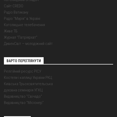
Сайт CREDO
Радіо Ватикану
Радіо "Марія" в Україні
Католицьке телебачення
Живе ТБ
Журнал "Патріярхат"
ДивенСвіт — молодіжний сайт
ВАРТО ПЕРЕГЛЯНУТИ
Релігійний ресурс РІСУ
Костели і каплиці України РКЦ
Київська Трьохсвятительська
духовна семінарія УГКЦ
Видавництво "Свічадо"
Видавництво "Місіонер"