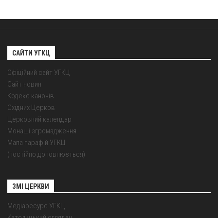
САЙТИ УГКЦ
Офіційний сайт УГКЦ
Сайт новин
Кодекс канонів
Східних Церков
Церковний календар
Монаші згромадження
Мапа парафій УГКЦ
(постійно доповнюється)
ЗМІ ЦЕРКВИ
Медіаресурс УГКЦ
Католицький оглядач