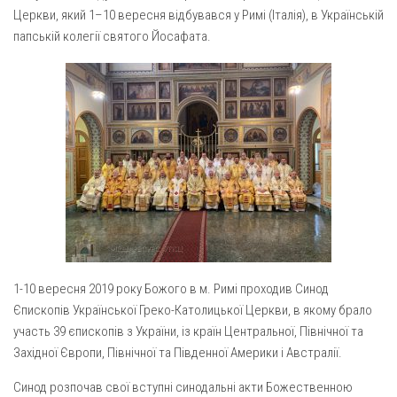
Газета Християнський голос
Архистратига Михаїла (м. Люботин)
Церкви, який 1–10 вересня відбувався у Римі (Італія), в Українській
папській колегії святого Йосафата.
Покрови Пресвятої Богородиці (с. Вільча)
Надруковані числа
Преображенська парафія (м. Лозова)
Молитви
Парафія Благовіщення Пресвятої Богородиці (смт
Галерея
Золочів)
Рух pro-life
Парафія Різдва Пресвятої Богородиці м. Берестин
(Красноград)
Парохії Полтавської області
Пресвятої Трійці (м. Полтава)
Всіх Святих українського народу (м. Полтава)
Свято-Юріївська парафія (м. Полтава)
1-10 вересня 2019 року Божого в м. Римі проходив Синод
Єпископів Української Греко-Католицької Церкви, в якому брало
Архистратига Михаїла (с. Пригарівка)
участь 39 єпископів з України, із країн Центральної, Північної та
Благовіщення Пресвятої Богородиці (с. Шевченки)
Західної Європи, Пiвнiчної та Пiвденної Америки і Австралiї.
Введення у храм Пресвятої Богородиці (с. Дашківка)
Синод розпочав свої вступні синодальні акти Божественною