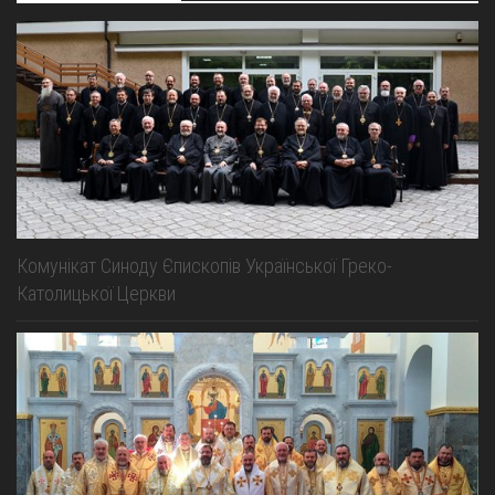
Комунікат Синоду Єпископів Української Греко-
Католицької Церкви