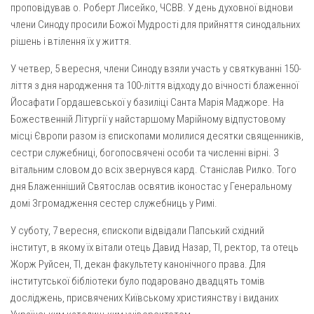
проповідував о. Роберт Лисейко, ЧСВВ. У день духовної віднови
члени Синоду просили Божої Мудрості для прийняття синодальних
рішень і втілення їх у життя.
У четвер, 5 вересня, члени Синоду взяли участь у святкуванні 150-
ліття з дня народження та 100-ліття відходу до вічності блаженної
Йосафати Гордашевської у базиліці Санта Марія Маджоре. На
Божественній Літургії у найстаршому Марійному відпустовому
місці Європи разом із єпископами молилися десятки священників,
сестри служебниці, богопосвячені особи та численні вірні. З
вітальним словом до всіх звернувся кард. Станіслав Рилко. Того
дня Блаженніший Святослав освятив іконостас у Генеральному
домі Згромадження сестер служебниць у Римі.
У суботу, 7 вересня, єпископи відвідали Папський східний
інститут, в якому їх вітали отець Давид Назар, ТІ, ректор, та отець
Жорж Руйсен, ТІ, декан факультету канонічного права. Для
інститутської бібліотеки було подаровано двадцять томів
досліджень, присвячених Київському християнству і виданих