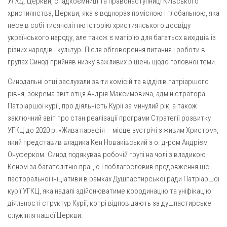
УГКЦ,
Церкви, спадкоємниці та правонаступниці Київського
християнства, Церкви, яка є воднораз помісною і глобальною, яка
Оголошення
несе в собі тисячолітню історію християнського досвіду
Трансляції
українського народу, але також є матір’ю для багатьох вихідців із
різних народів і культур. Після обговорення питання і роботи в
групах Синод прийняв низку важливих рішень щодо головної теми.
Синодальні отці заслухали звіти комісій та відділів патріаршого
рівня, зокрема звіт отця Андрія Максимовича, адміністратора
Патріаршої курії, про діяльність Курії за минулий рік, а також
заключний звіт про стан реалізації програми Стратегії розвитку
УГКЦ до 2020 р. «Жива парафія – місце зустрічі з живим Христом»,
який представив владика Кен Новаківський з о. д-ром Андрієм
Онуферком. Синод подякував робочій групі на чолі з владикою
Кеном за багатолітню працю і поблагословив продовження цієї
пасторальної ініціативи в рамках Душпастирської ради Патріаршої
курії УГКЦ, яка надалі здійснюватиме координацію та уніфікацію
діяльності структур Курії, котрі відповідають за душпастирське
служіння нашої Церкви.