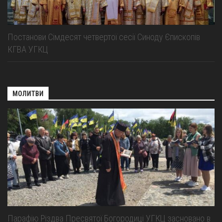
Постанови Сімдесят четвертої сесії Синоду Єпископів
КГВА УГКЦ
МОЛИТВИ
Парафію Різдва Пресвятої Богородиці УГКЦ засновано в