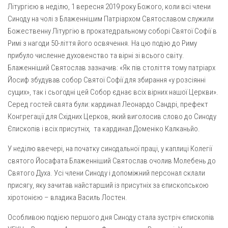
Вознесіння ГНІХ (с. Витівка)
Літургією в неділю, 1 вересня 2019 року Божого, коли всі члени
Вознесіння Господнього (м. Кобеляки)
Синоду на чолі з Блаженнішим Патріархом Святославом служили
Божественну Літургію в прокатедральному соборі Святої Софії в
Пророка Іллі (смт. Білики)
Римі з нагоди 50-ліття його освячення. На цю подію до Риму
Різдва Пресвятої Богородиці (с. Вільховатка)
прибуло численне духовенство та вірні зі всього світу.
Блаженніший Святослав зазначив: «Як пів століття тому патріарх
Св. Апостола Андрія Первозванного (с. Засулля)
Йосиф збудував собор Святої Софії для збирання «у розсіянні
Св. Миколая (с. Деменки)
сущих», так і сьогодні цей Собор єднає всіх вірних нашої Церкви».
Успіння Пресвятої Богородиці (м. Кременчук)
Серед гостей свята були: кардинал Леонардо Сандрі, префект
Конгрегації для Східних Церков, який виголосив слово до Синоду
Успіння Пресвятої Богородиці (м. Лубни)
Єпископів і всіх присутніх
,
та кардинал Доменіко Калканьйо.
Парохії Сумської області
У неділю ввечері, на початку синодальної праці, у каплиці Колегії
Введення в храм Богородиці (м. Суми)
святого Йосафата Блаженніший Святослав очолив Молебень до
Матері Божої Неустанної Помочі (м. Охтирка)
Святого Духа. Усі члени Синоду і допоміжний персонал склали
присягу, яку зачитав найстарший із присутніх за єпископською
Монастирі
хіротонією – владика Василь Лостен.
Свято-Покровський монастир оо Василіян
Особливою подією першого дня Синоду стала зустріч єпископів
Свято-Івано-Павлівський монастир сестер Згромадження