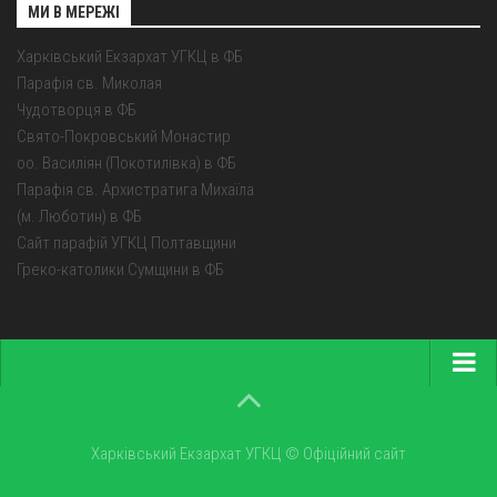
МИ В МЕРЕЖІ
Харківський Екзархат УГКЦ в ФБ
Парафія св. Миколая
Чудотворця в ФБ
Свято-Покровський Монастир
оо. Василіян (Покотилівка) в ФБ
Парафія св. Архистратига Михаїла
(м. Люботин) в ФБ
Сайт парафій УГКЦ Полтавщини
Греко-католики Сумщини в ФБ
Головна
Про екзархат
Харківський Екзархат УГКЦ © Офіційний сайт
Парохії