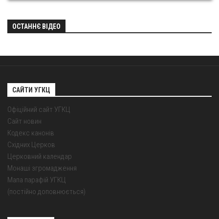
ОСТАННЄ ВІДЕО
САЙТИ УГКЦ
Офіційний сайт УГКЦ
Сайт новин
Кодекс канонів
Східних Церков
Церковний календар
Монаші згромадження
Мапа парафій УГКЦ
(постійно доповнюється)