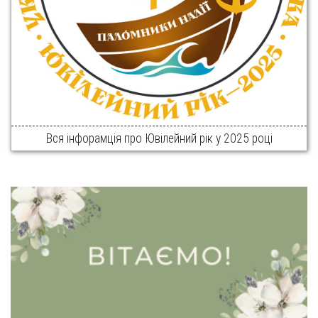
Вся інфорамція про Ювілейний рік у 2025 році