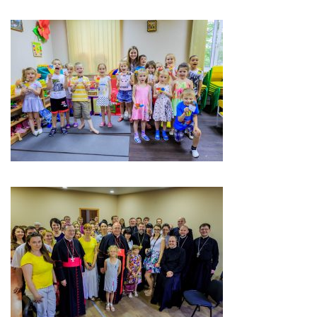
Св. Йосифа ОПДМ
Монастир сестер милосердя Св. Вінкентія. Дім Милосердя
Монастир Успення Пресвятої Богородиці Сестер Чину
Святого Василія Великого
Комісії
Катехитична комісія
Комісія у справах молоді
Комісія у справах родини
Комісія з питань душпастирства охорони здоров’я
Спільноти
Квіти Слобожанщини
Харківщина
Полтавщина
Сумщина