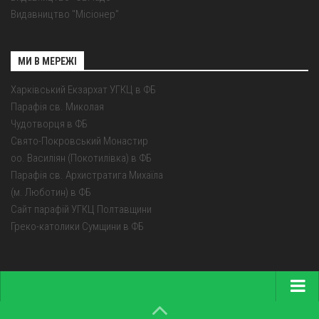
Видавництво "Місіонер"
МИ В МЕРЕЖІ
Харківський Екзархат УГКЦ в ФБ
Парафія св. Миколая
Чудотворця в ФБ
Свято-Покровський Монастир
оо. Василіян (Покотилівка) в ФБ
Парафія св. Архистратига Михаїла
(м. Люботин) в ФБ
Сайт парафій УГКЦ Полтавщини
Греко-католики Сумщини в ФБ
Головна