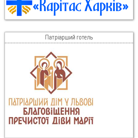
Патріарший готель