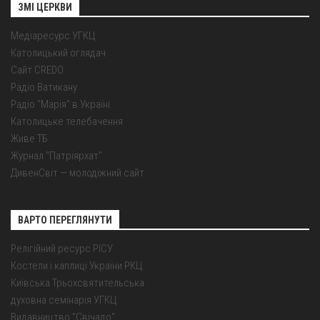
ЗМІ ЦЕРКВИ
Медіаресурс УГКЦ
Католицький оглядач
Сайт CREDO
Радіо Ватикану
Радіо "Марія" в Україні
Католицьке телебачення
Живе ТБ
Журнал "Патріярхат"
ДивенСвіт — молодіжний сайт
ВАРТО ПЕРЕГЛЯНУТИ
Релігійний ресурс РІСУ
Костели і каплиці України РКЦ
Київська Трьохсвятительська
духовна семінарія УГКЦ
Видавництво "Свічадо"