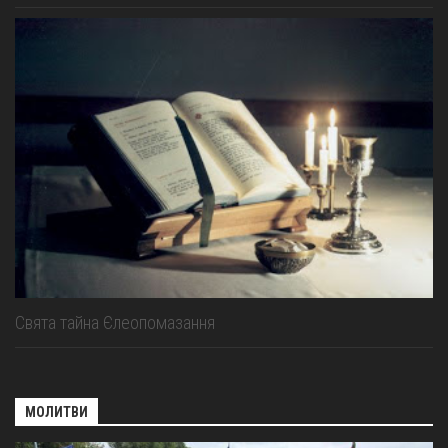
Свята тайна Єлеопомазання
МОЛИТВИ