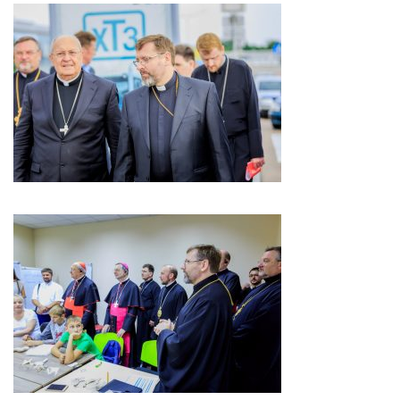
Вознесіння ГНІХ (с. Витівка)
Вознесіння Господнього (м. Кобеляки)
Пророка Іллі (смт. Білики)
Різдва Пресвятої Богородиці (с. Вільховатка)
Св. Апостола Андрія Первозванного (с. Засулля)
Св. Миколая (с. Деменки)
Успіння Пресвятої Богородиці (м. Кременчук)
Успіння Пресвятої Богородиці (м. Лубни)
Парохії Сумської області
Введення в храм Богородиці (м. Суми)
Матері Божої Неустанної Помочі (м. Охтирка)
Монастирі
Свято-Покровський монастир оо Василіян
Свято-Івано-Павлівський монастир сестер Згромадження