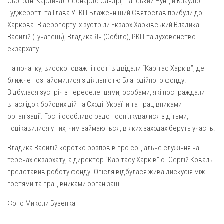
Сьогодні Кардинал Леонардо Сандрі, Папський Нунцій Клаудіо
Газета Християнський голос
Архистратига Михаїла (м. Люботин)
Гуджеротті та Глава УГКЦ Блаженніший Святослав прибули до
Покрови Пресвятої Богородиці (с. Вільча)
Надруковані числа
Харкова. В аеропорту їх зустріли Екзарх Харківський Владика
Василій (Тучапець), Владика Ян (Собіло), РКЦ та духовенство
Преображенська парафія (м. Лозова)
Молитви
екзархату.
Парафія Благовіщення Пресвятої Богородиці (смт
Галерея
Золочів)
На початку, високоповажні гості відвідали “Карітас Харків”, де
Рух pro-life
ближче познайомилися з діяльністю Благодійного фонду.
Парафія Різдва Пресвятої Богородиці м. Берестин
Відбулася зустріч з переселенцями, особами, які постраждали
(Красноград)
внаслідок бойових дій на Сході України та працівниками
Парохії Полтавської області
організації. Гості особливо радо поспілкувалися з дітьми,
Пресвятої Трійці (м. Полтава)
поцікавилися у них, чим займаються, в яких заходах беруть участь.
Всіх Святих українського народу (м. Полтава)
Владика Василій коротко розповів про соціальне служіння на
Свято-Юріївська парафія (м. Полтава)
теренах екзархату, а директор “Карітасу Харків” о. Сергій Коваль
представив роботу фонду. Опісля відбулася жива дискусія між
Архистратига Михаїла (с. Пригарівка)
гостями та працівниками організації.
Благовіщення Пресвятої Богородиці (с. Шевченки)
Фото Миколи Бузенка
Введення у храм Пресвятої Богородиці (с. Дашківка)