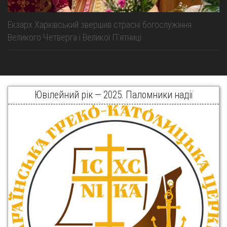
Екзарх Харківський звершив страсні богослужіння
Великого Четверга і Великої Пʼятниці
Ювілейний рік — 2025. Паломники надії