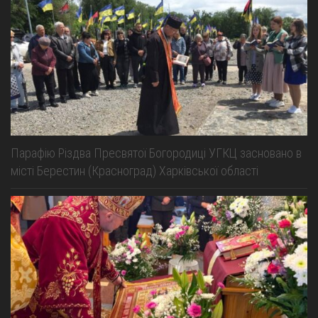
Парафію Різдва Пресвятої Богородиці УГКЦ засновано в
місті Берестин (Красноград) Харківської області