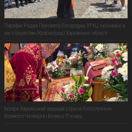
Парафію Різдва Пресвятої Богородиці УГКЦ засновано в
місті Берестин (Красноград) Харківської області
Екзарх Харківський звершив страсні богослужіння
Великого Четверга і Великої Пʼятниці