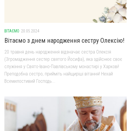
ВІТАЄМО
20.05.2024
Вітаємо з днем народження сестру Олексію!
20 травня день народження відзначає сестра Олексія
(Згромадження сестер святого Йосифа), яка здійснює своє
служіння у Свято-Івано-Павлівському монастирі у Харкові!
Преподобна сестро, прийміть найщиріші вітання! Нехай
Всемилостивий Господь...