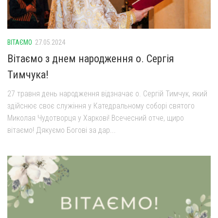
Св. Йосифа ОПДМ
Монастир сестер милосердя Св. Вінкентія. Дім Милосердя
Монастир Успення Пресвятої Богородиці Сестер Чину
ВІТАЄМО
27.05.2024
Святого Василія Великого
Вітаємо з днем народження о. Сергія
Комісії
Тимчука!
Катехитична комісія
27 травня день народження відзначає о. Сергій Тимчук, який
Комісія у справах молоді
здійснює своє служіння у Катедральному соборі святого
Комісія у справах родини
Миколая Чудотворця у Харкові! Всечесний отче, щиро
Комісія з питань душпастирства охорони здоров’я
вітаємо! Дякуємо Богові за дар...
Спільноти
Квіти Слобожанщини
Харківщина
Полтавщина
Сумщина