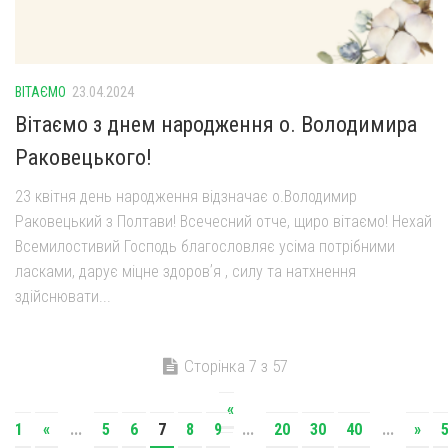
ВІТАЄМО
23.04.2024
Вітаємо з днем народження о. Володимира
Раковецького!
23 квітня день народження відзначає о.Володимир
Раковецький з Полтави! Всечесний отче, щиро вітаємо! Нехай
Всемилостивий Господь благословляє усіма потрібними
ласками, дарує міцне здоровʼя , силу та натхнення
здійснювати...
Сторінка 7 з 57
«
1
«
...
5
6
7
8
9
...
20
30
40
...
»