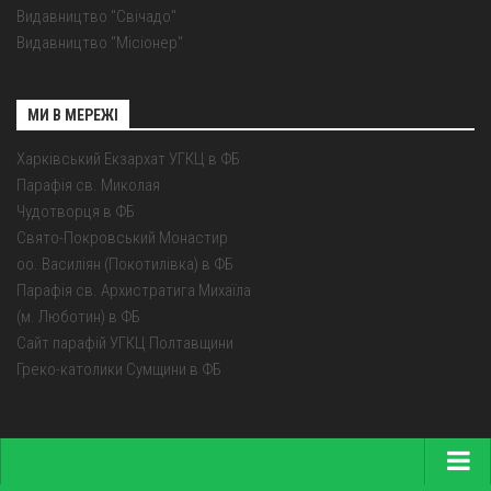
Видавництво "Свічадо"
Видавництво "Місіонер"
МИ В МЕРЕЖІ
Харківський Екзархат УГКЦ в ФБ
Парафія св. Миколая
Чудотворця в ФБ
Свято-Покровський Монастир
оо. Василіян (Покотилівка) в ФБ
Парафія св. Архистратига Михаїла
(м. Люботин) в ФБ
Сайт парафій УГКЦ Полтавщини
Греко-католики Сумщини в ФБ