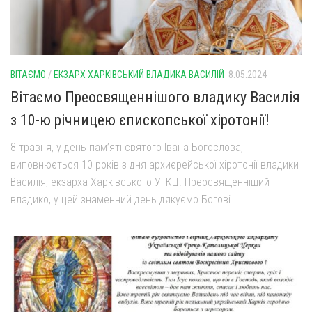
ВІТАЄМО
/
ЕКЗАРХ ХАРКІВСЬКИЙ ВЛАДИКА ВАСИЛІЙ
8.05.2024
Вітаємо Преосвященнішого владику Василія
з 10-ю річницею єпископської хіротонії!
8 травня, у день пам’яті святого Івана Богослова,
виповнюється 10 років з дня архиєрейської хіротонії владики
Василія, екзарха Харківського УГКЦ. Преосвященніший
владико, у цей знаменний день дякуємо Богові...