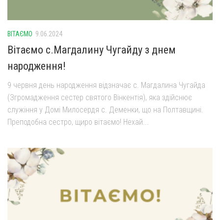
Газета Християнський голос
Архистратига Михаїла (м. Люботин)
Покрови Пресвятої Богородиці (с. Вільча)
Надруковані числа
ВІТАЄМО
9.06.2024
Преображенська парафія (м. Лозова)
Молитви
Вітаємо с.Магдалину Чугайду з днем
Парафія Благовіщення Пресвятої Богородиці (смт
Галерея
народження!
Золочів)
Рух pro-life
Парафія Різдва Пресвятої Богородиці м. Берестин
9 червня день народження відзначає с. Магдалина Чугайда
(Красноград)
(Згромадження сестер святого Вінкентія), яка здійснює
Парохії Полтавської області
служіння у Домі Милосердя с. Деменки, що на Полтавщині.
Преподобна сестро, щиро вітаємо! Нехай...
Пресвятої Трійці (м. Полтава)
Всіх Святих українського народу (м. Полтава)
Свято-Юріївська парафія (м. Полтава)
Архистратига Михаїла (с. Пригарівка)
Благовіщення Пресвятої Богородиці (с. Шевченки)
Введення у храм Пресвятої Богородиці (с. Дашківка)