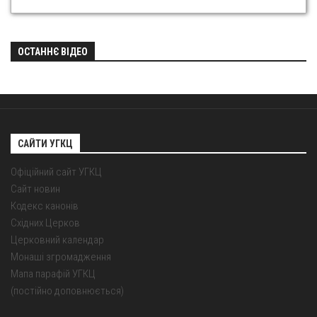
ОСТАННЄ ВІДЕО
САЙТИ УГКЦ
Офіційний сайт УГКЦ
Сайт новин
Кодекс канонів
Східних Церков
Церковний календар
Монаші згромадження
Мапа парафій УГКЦ
(постійно доповнюється)