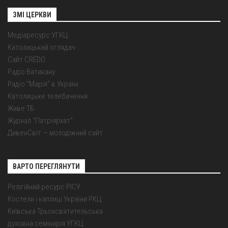
ЗМІ ЦЕРКВИ
Медіаресурс УГКЦ
Католицький оглядач
Сайт CREDO
Радіо Ватикану
Радіо "Марія" в Україні
Католицьке телебачення
Живе ТБ
Журнал "Патріярхат"
ДивенСвіт — молодіжний сайт
ВАРТО ПЕРЕГЛЯНУТИ
Релігійний ресурс РІСУ
Костели і каплиці України РКЦ
Київська Трьохсвятительська
духовна семінарія УГКЦ