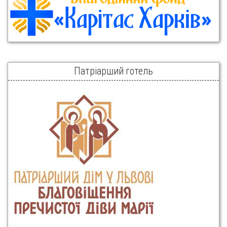
Патріарший готель