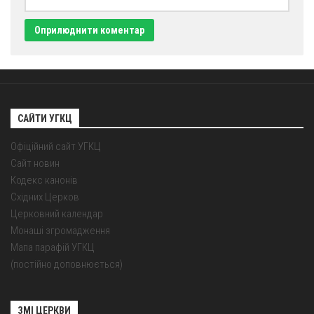
Оголошення
Трансляції
САЙТИ УГКЦ
Офіційний сайт УГКЦ
Сайт новин
Кодекс канонів
Східних Церков
Церковний календар
Монаші згромадження
Мапа парафій УГКЦ
(постійно доповнюється)
ЗМІ ЦЕРКВИ