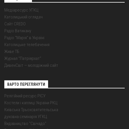
Медіаресурс УГКЦ
Католицький оглядач
Сайт CREDO
Радіо Ватикану
Радіо "Марія" в Україні
Католицьке телебачення
Живе ТБ
Журнал "Патріярхат"
ДивенСвіт — молодіжний сайт
ВАРТО ПЕРЕГЛЯНУТИ
Релігійний ресурс РІСУ
Костели і каплиці України РКЦ
Київська Трьохсвятительська
духовна семінарія УГКЦ
Видавництво "Свічадо"