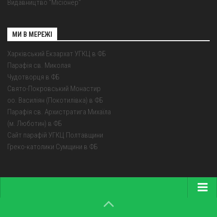
Видавництво "Місіонер"
МИ В МЕРЕЖІ
Харківський Екзархат УГКЦ в ФБ
Парафія св. Миколая
Чудотворця в ФБ
Свято-Покровський Монастир
оо. Василіян (Покотилівка) в ФБ
Парафія св. Архистратига Михаїла
(м. Люботин) в ФБ
Сайт парафій УГКЦ Полтавщини
Греко-католики Сумщини в ФБ
Головна