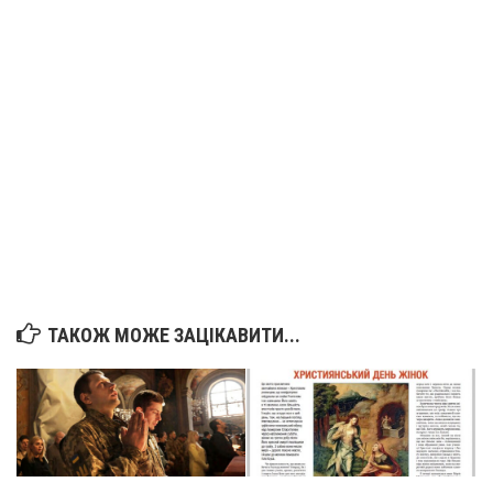
Вознесіння ГНІХ (с. Витівка)
Вознесіння Господнього (м. Кобеляки)
Пророка Іллі (смт. Білики)
Різдва Пресвятої Богородиці (с. Вільховатка)
Св. Апостола Андрія Первозванного (с. Засулля)
Св. Миколая (с. Деменки)
Успіння Пресвятої Богородиці (м. Кременчук)
Успіння Пресвятої Богородиці (м. Лубни)
Парохії Сумської області
Введення в храм Богородиці (м. Суми)
ТАКОЖ МОЖЕ ЗАЦІКАВИТИ...
Матері Божої Неустанної Помочі (м. Охтирка)
Монастирі
Свято-Покровський монастир оо Василіян
Свято-Івано-Павлівський монастир сестер Згромадження