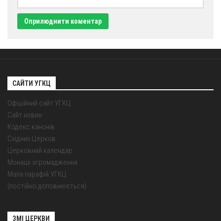
Оголошення
Трансляції
САЙТИ УГКЦ
Офіційний сайт УГКЦ
Сайт новин
Кодекс канонів
Східних Церков
Церковний календар
Монаші згромадження
Мапа парафій УГКЦ
(постійно доповнюється)
ЗМІ ЦЕРКВИ