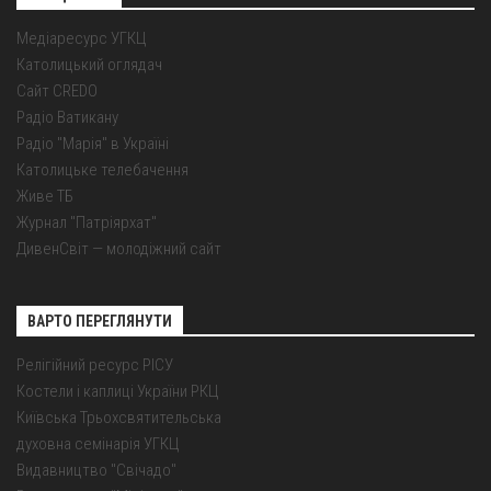
Медіаресурс УГКЦ
Католицький оглядач
Сайт CREDO
Радіо Ватикану
Радіо "Марія" в Україні
Католицьке телебачення
Живе ТБ
Журнал "Патріярхат"
ДивенСвіт — молодіжний сайт
ВАРТО ПЕРЕГЛЯНУТИ
Релігійний ресурс РІСУ
Костели і каплиці України РКЦ
Київська Трьохсвятительська
духовна семінарія УГКЦ
Видавництво "Свічадо"