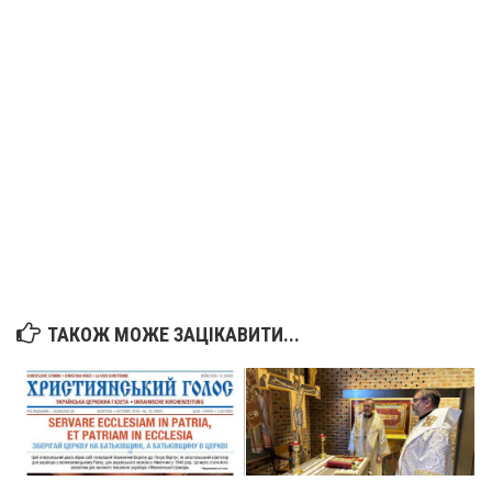
Вознесіння ГНІХ (с. Витівка)
Вознесіння Господнього (м. Кобеляки)
Пророка Іллі (смт. Білики)
Різдва Пресвятої Богородиці (с. Вільховатка)
Св. Апостола Андрія Первозванного (с. Засулля)
Св. Миколая (с. Деменки)
Успіння Пресвятої Богородиці (м. Кременчук)
Успіння Пресвятої Богородиці (м. Лубни)
Парохії Сумської області
Введення в храм Богородиці (м. Суми)
ТАКОЖ МОЖЕ ЗАЦІКАВИТИ...
Матері Божої Неустанної Помочі (м. Охтирка)
Монастирі
Свято-Покровський монастир оо Василіян
Свято-Івано-Павлівський монастир сестер Згромадження