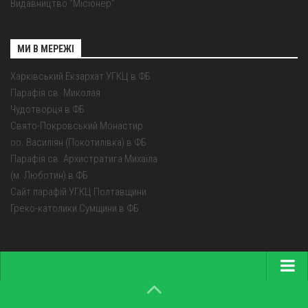
Видавництво "Місіонер"
МИ В МЕРЕЖІ
Харківський Екзархат УГКЦ в ФБ
Парафія св. Миколая
Чудотворця в ФБ
Свято-Покровський Монастир
оо. Василіян (Покотилівка) в ФБ
Парафія св. Архистратига Михаїла
(м. Люботин) в ФБ
Сайт парафій УГКЦ Полтавщини
Греко-католики Сумщини в ФБ
Головна