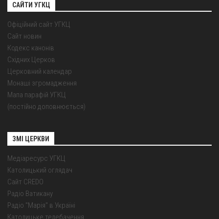
САЙТИ УГКЦ
Офіційний сайт УГКЦ
Сайт новин
Кодекс канонів
Східних Церков
Церковний календар
Монаші згромадження
Мапа парафій УГКЦ
(постійно доповнюється)
ЗМІ ЦЕРКВИ
Медіаресурс УГКЦ
Католицький оглядач
Сайт CREDO
Радіо Ватикану
Радіо "Марія" в Україні
Католицьке телебачення