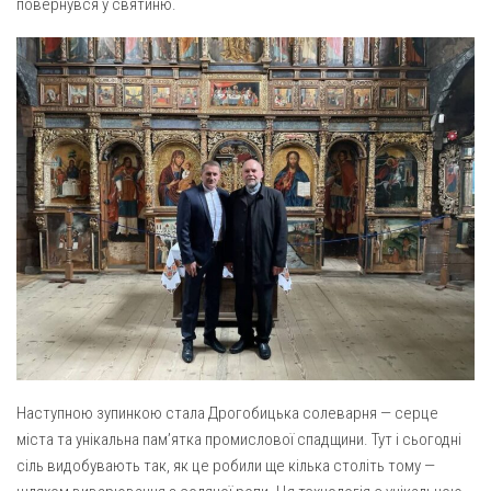
Вознесіння ГНІХ (с. Витівка)
повернувся у святиню.
Вознесіння Господнього (м. Кобеляки)
Пророка Іллі (смт. Білики)
Різдва Пресвятої Богородиці (с. Вільховатка)
Св. Апостола Андрія Первозванного (с. Засулля)
Св. Миколая (с. Деменки)
Успіння Пресвятої Богородиці (м. Кременчук)
Успіння Пресвятої Богородиці (м. Лубни)
Парохії Сумської області
Введення в храм Богородиці (м. Суми)
Матері Божої Неустанної Помочі (м. Охтирка)
Монастирі
Наступною зупинкою стала Дрогобицька солеварня — серце
міста та унікальна пам’ятка промислової спадщини. Тут і сьогодні
Свято-Покровський монастир оо Василіян
сіль видобувають так, як це робили ще кілька століть тому —
Свято-Івано-Павлівський монастир сестер Згромадження