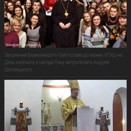
Звернення Блаженнішого Святослава до вірних УГКЦ на
День катехита з нагоди Року митрополита Андрея
Шептицького