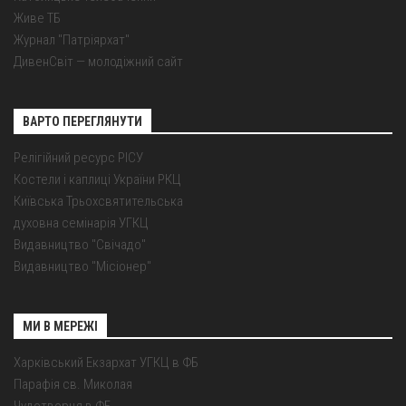
Живе ТБ
Журнал "Патріярхат"
ДивенСвіт — молодіжний сайт
ВАРТО ПЕРЕГЛЯНУТИ
Релігійний ресурс РІСУ
Костели і каплиці України РКЦ
Київська Трьохсвятительська
духовна семінарія УГКЦ
Видавництво "Свічадо"
Видавництво "Місіонер"
МИ В МЕРЕЖІ
Харківський Екзархат УГКЦ в ФБ
Парафія св. Миколая
Чудотворця в ФБ