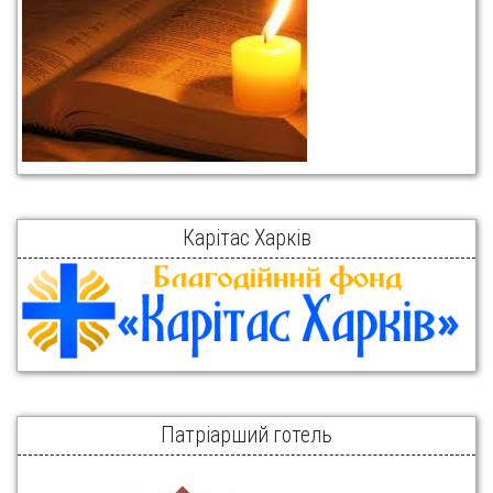
Карітас Харків
Патріарший готель