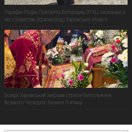
Парафію Різдва Пресвятої Богородиці УГКЦ засновано в
місті Берестин (Красноград) Харківської області
Екзарх Харківський звершив страсні богослужіння
Великого Четверга і Великої Пʼятниці