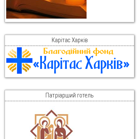
Карітас Харків
Патріарший готель