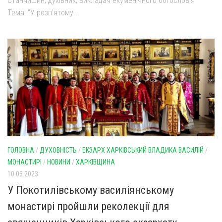
Станчишин, духівник, викладач екуменічного богослов’я
Тема: “У розп’ятому...
ГОЛОВНА
/
ДУХОВНІСТЬ
/
ЕКЗАРХ ХАРКІВСЬКИЙ ВЛАДИКА ВАСИЛІЙ
/
МОНАСТИРІ
/
НОВИНИ
/
ХАРКІВЩИНА
10.03.2023
У Покотилівському василіянському
монастирі пройшли реколекції для