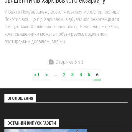
священників Харківського екзархату
У Свято-Покровському василіянському монастирі селища
Покотилівка, що під Харковом, відбувалися реколекції для
священників Харківського екзархату. Реколекції – це час,
коли священники можуть побути разом, поділитися
пастирським досвідом, своїми...
Сторінка 6 з 6
« 1
«
...
2
3
4
5
6
ОГОЛОШЕННЯ
ОСТАННІЙ ВИПУСК ГАЗЕТИ