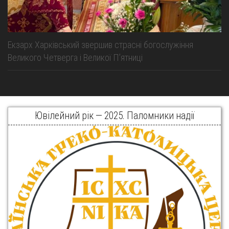
Екзарх Харківський звершив страсні богослужіння
Великого Четверга і Великої Пʼятниці
Ювілейний рік — 2025. Паломники надії