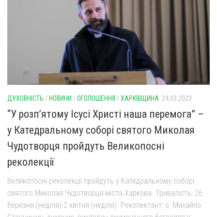
ДУХОВНІСТЬ
/
НОВИНИ
/
ОГОЛОШЕННЯ
/
ХАРКІВЩИНА
24.03.2023
“У розп’ятому Ісусі Христі наша перемога” –
у Катедральному соборі святого Миколая
Чудотворця пройдуть Великопосні
реколекції
Великопосні реколекції пройдуть у Катедральному соборі
святого Миколая Чудотворця міста Харкова. Тривалість: 26
березня (неділя)-2 квітня (неділя). Реколектант: о. Михайло