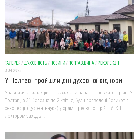
Оголошення
Трансляції
ГАЛЕРЕЯ
/
ДУХОВНІСТЬ
/
НОВИНИ
/
ПОЛТАВЩИНА
/
РЕКОЛЕКЦІЇ
3.04.2023
У Полтаві пройшли дні духовної віднови
Учасники реколекцій — прихожани парафії Пресвятої Трійці У
Полтаві, з 31 березня по 2 квітня, були проведені Великопісні
реколекції (духовні науки) у храмі Пресвятої Трійці УГКЦ.
Лектором заходів...