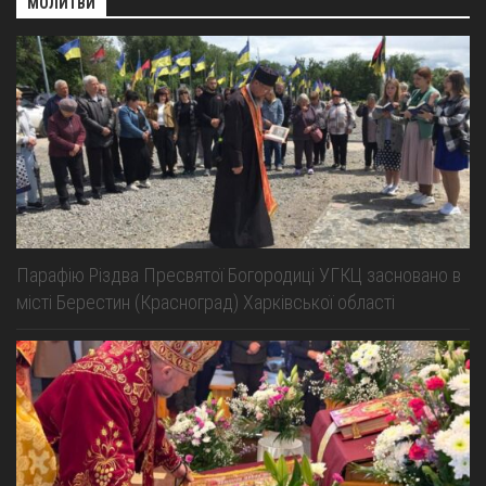
МОЛИТВИ
Парафію Різдва Пресвятої Богородиці УГКЦ засновано в
місті Берестин (Красноград) Харківської області