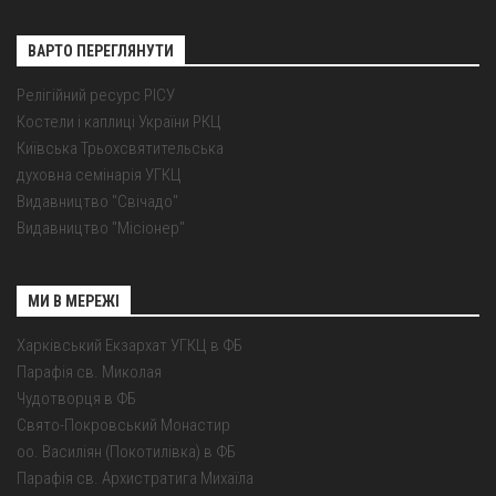
ВАРТО ПЕРЕГЛЯНУТИ
Релігійний ресурс РІСУ
Костели і каплиці України РКЦ
Київська Трьохсвятительська
духовна семінарія УГКЦ
Видавництво "Свічадо"
Видавництво "Місіонер"
МИ В МЕРЕЖІ
Харківський Екзархат УГКЦ в ФБ
Парафія св. Миколая
Чудотворця в ФБ
Свято-Покровський Монастир
оо. Василіян (Покотилівка) в ФБ
Парафія св. Архистратига Михаїла