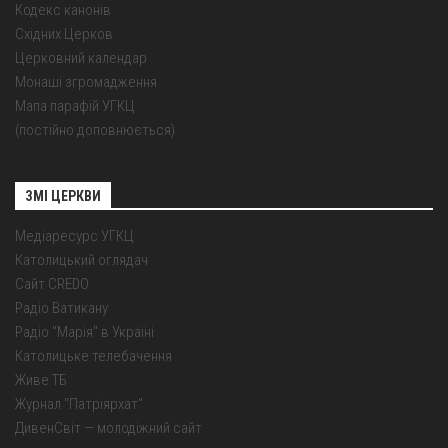
Кодекс канонів
Східних Церков
Церковний календар
Монаші згромадження
Мапа парафій УГКЦ
(постійно доповнюється)
ЗМІ ЦЕРКВИ
Медіаресурс УГКЦ
Католицький оглядач
Сайт CREDO
Радіо Ватикану
Радіо "Марія" в Україні
Католицьке телебачення
Живе ТБ
Журнал "Патріярхат"
ДивенСвіт — молодіжний сайт