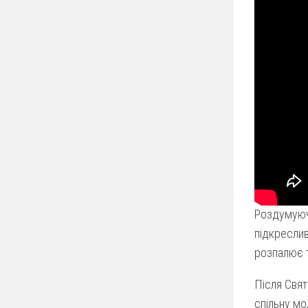
Роздумуючи
підкреслив
розпалює 
Після Свят
спільну мо