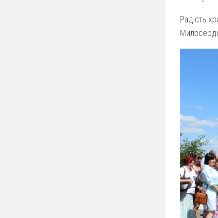
Радість хр
Милосердя