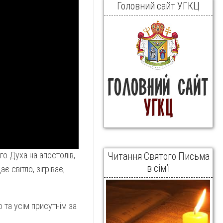
Головний сайт УГКЦ
о Духа на апостолів,
Читання Святого Письма
в сім’ї
є світло, зігріває,
 та усім присутнім за