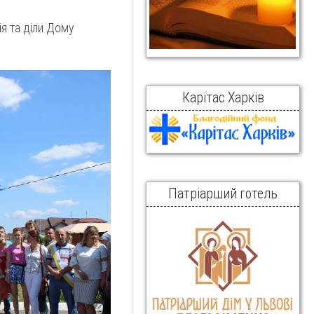
я та діли Дому
Карітас Харків
Патріарший готель