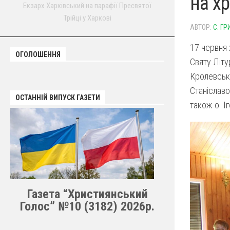
на х
Екзарх Харківський на парафії Пресвятої
Трійці у Харкові
АВТОР:
С. ГР
17 червня 
ОГОЛОШЕННЯ
Святу Літу
Кролевськи
Станіславо
ОСТАННІЙ ВИПУСК ГАЗЕТИ
також о. І
Газета “Християнський
Голос” №10 (3182) 2026р.