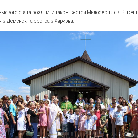
амового свята розділили також сестри Милосердя св. Вінкенті
 з Деменок та сестра з Харкова.