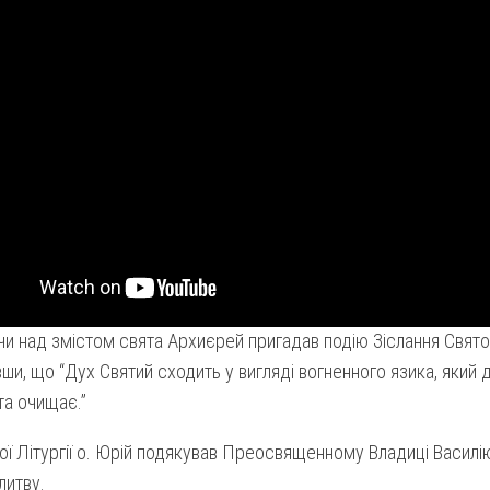
 над змістом свята Архиєрей пригадав подію Зіслання Святог
ши, що “Дух Святий сходить у вигляді вогненного язика, який да
та очищає.”
ої Літургії о. Юрій подякував Преосвященному Владиці Василію
литву.