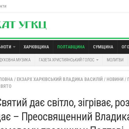
акти
ЬНОТИ
ХАРКІВЩИНА
ПОЛТАВЩИНА
СУМЩИНА
ОГ
ДУХОВНА МУЗИКА
ГАЗЕТА ХРИСТИЯНСЬКИЙ ГОЛОС
МОЛИТВИ
ЛОВНА
/
ЕКЗАРХ ХАРКІВСЬКИЙ ВЛАДИКА ВАСИЛІЙ
/
НОВИНИ
/
СВЯТО
вятий дає світло, зігріває, р
ає – Преосвященний Владика