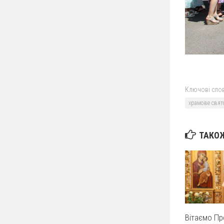
Ключові слов
храмове свят
ТАКОЖ
Вітаємо П