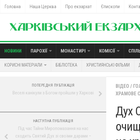
Головна
Наша Церква
Про екзархат
Єпископи
Конт
НОВИНИ
ПАРОХІЇ
МОНАСТИРІ
КОМІСІЇ
СПІЛ
КОРИСНІ МАТЕРІАЛИ
БІБЛІОТЕКА
ХРИСТИЯНСЬКІ ФІЛЬМИ
ПОПЕРЕДНЯ ПУБЛІКАЦІЯ
ВІДЕО
/
ГО
Веселі канікули з Богом пройшли у Харкові
ХРАМОВЕ 
Дух С
НАСТУПНА ПУБЛІКАЦІЯ
очищ
Під час Тайни Миропомазання на нас
сходить Святий Дух зі своїми дарами –