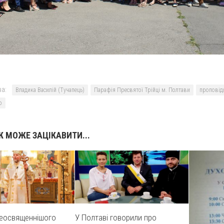
а:
Владика Василій (Тучапець)
Парафія Пресвятої Трійці м. Полтави
проповід
о
 МОЖЕ ЗАЦІКАВИТИ...
реосвященнішого
У Полтаві говорили про