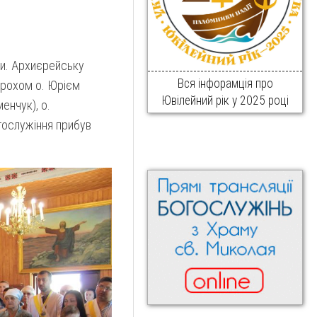
ви. Архиєрейську
Вся інфорамція про
парохом о. Юрієм
Ювілейний рік у 2025 році
енчук), о.
гослужіння прибув