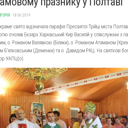
рамовому празнику у Полтаві
ИГОРІЯ
· 18.06.2019
храме свято відзначала парафія Пресвятої Трійці міста Полта
ргію очолив Екзарх Харківський Кир Василій у співслужінні з 
м, о. Романом Валявкою (Білики), о. Романом Атаманом (Крем
м Б’ялковським (Деменки) та о. Давидом РКЦ. На святкові бо
гор УАПЦ(о).