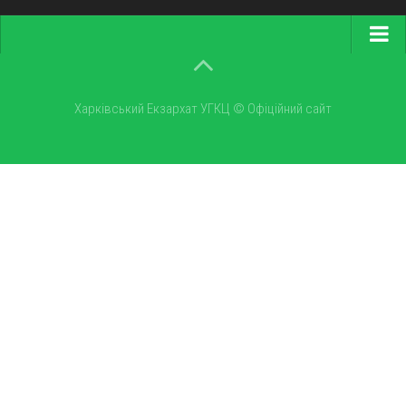
Головна
Про екзархат
Харківський Екзархат УГКЦ © Офіційний сайт
Парохії
Монастирі
Новини
Галерея
Оголошення
Календар
Бібліотека
Молитви