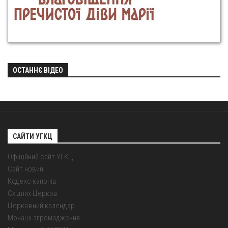
ОСТАННЄ ВІДЕО
САЙТИ УГКЦ
Офіційний сайт УГКЦ
Сайт новин
Кодекс канонів
Східних Церков
Церковний календар
Монаші згромадження