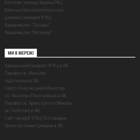
Костели і каплиці України РКЦ
Київська Трьохсвятительська
духовна семінарія УГКЦ
Видавництво "Свічадо"
Видавництво "Місіонер"
МИ В МЕРЕЖІ
Харківський Екзархат УГКЦ в ФБ
Парафія св. Миколая
Чудотворця в ФБ
Свято-Покровський Монастир
оо. Василіян (Покотилівка) в ФБ
Парафія св. Архистратига Михаїла
(м. Люботин) в ФБ
Сайт парафій УГКЦ Полтавщини
Греко-католики Сумщини в ФБ