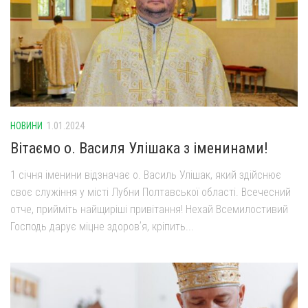
НОВИНИ
1.01.2024
Вітаємо о. Василя Улішака з іменинами!
1 січня іменини відзначає о. Василь Улішак, який здійснює
своє служіння у місті Лубни Полтавської області. Всечесний
отче, прийміть найщиріші привітання! Нехай Всемилостивий
Господь дарує міцне здоровʼя, кріпить...