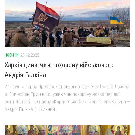
НОВИНИ
29.12.2023
Харківщина: чин похорону військового
Андрія Галкіна
27 грудня парох Преображенської парафії УГКЦ міста Лозова
о. В’ячеслав Труш відслужив чин похорону вояка першої
сотні 49-го батальйону «Карпатська Січ» імені Олега Куцина –
Андрія Галкіна (позивний...