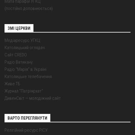
Мапа парафій УГКЦ
(постійно доповнюється)
ЗМІ ЦЕРКВИ
Медіаресурс УГКЦ
Католицький оглядач
Сайт CREDO
Радіо Ватикану
Радіо "Марія" в Україні
Католицьке телебачення
Живе ТБ
Журнал "Патріярхат"
ДивенСвіт — молодіжний сайт
ВАРТО ПЕРЕГЛЯНУТИ
Релігійний ресурс РІСУ