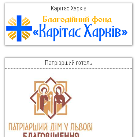
Карітас Харків
Патріарший готель