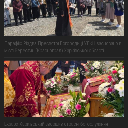
Парафію Різдва Пресвятої Богородиці УГКЦ засновано в
місті Берестин (Красноград) Харківської області
Екзарх Харківський звершив страсні богослужіння