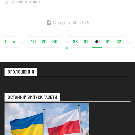
долучилися також...
Сторінка 40 з 326
«
1
«
...
10
20
30
...
38
39
40
41
42
...
»
ОГОЛОШЕННЯ
ОСТАННІЙ ВИПУСК ГАЗЕТИ