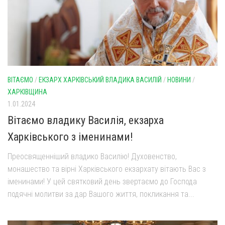
ВІТАЄМО
/
ЕКЗАРХ ХАРКІВСЬКИЙ ВЛАДИКА ВАСИЛІЙ
/
НОВИНИ
/
ХАРКІВЩИНА
1.01.2024
Вітаємо владику Василія, екзарха
Харківського з іменинами!
Преосвященніший владико Василію! Духовенство,
монашество та вірні Харківського екзархату вітають Вас з
іменинами! У цей святковий день звертаємо до Господа
подячні молитви за дар Вашого життя, покликання та...