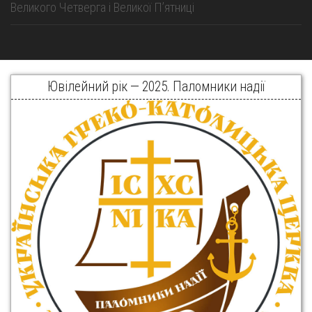
Великого Четверга і Великої Пʼятниці
Ювілейний рік — 2025. Паломники надії