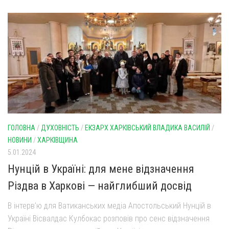
Оголошення
Трансляції
ГОЛОВНА
/
ДУХОВНІСТЬ
/
ЕКЗАРХ ХАРКІВСЬКИЙ ВЛАДИКА ВАСИЛІЙ
/
НОВИНИ
/
ХАРКІВЩИНА
5.01.2024
Нунцій в Україні: для мене відзначення
Різдва в Харкові — найглибший досвід
В інтерв’ю для Ватиканських медіа Апостольський Нунцій в
Україні Вісвалдас Кулбокас розповів про сенс відзначення