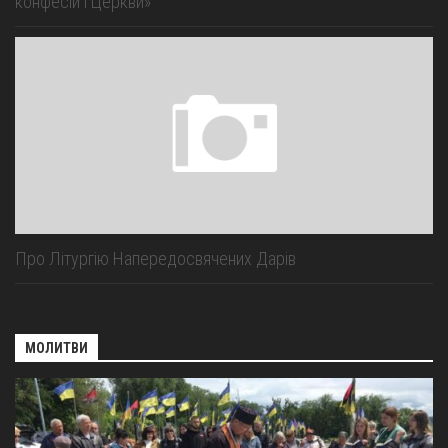
конфесій і Церкви»
Про Літургію Напередосвячених Дарів
МОЛИТВИ