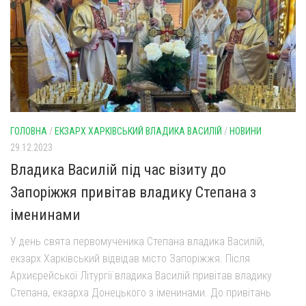
ГОЛОВНА
/
ЕКЗАРХ ХАРКІВСЬКИЙ ВЛАДИКА ВАСИЛІЙ
/
НОВИНИ
29.12.2023
Владика Василій під час візиту до
Запоріжжя привітав владику Степана з
іменинами
У день свята первомученика Степана владика Василій,
екзарх Харківський відвідав місто Запоріжжя. Після
Архиєрейської Літургії владика Василій привітав владику
Степана, екзарха Донецького з іменинами. До привітань